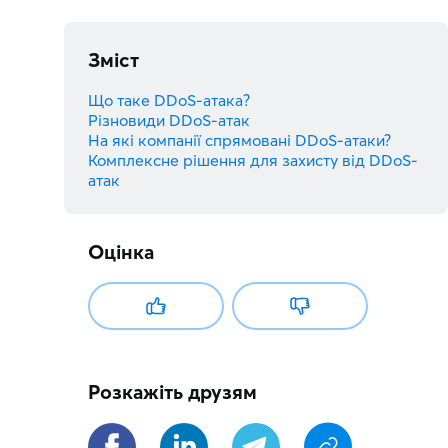
Зміст
Що таке DDoS-атака?
Різновиди DDoS-атак
На які компанії спрямовані DDoS-атаки?
Комплексне рішення для захисту від DDoS-
атак
Оцінка
Розкажіть друзям