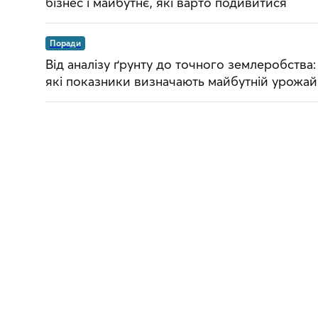
бізнес і майбутнє, які варто подивитися
Поради
Від аналізу ґрунту до точного землеробства:
які показники визначають майбутній урожай