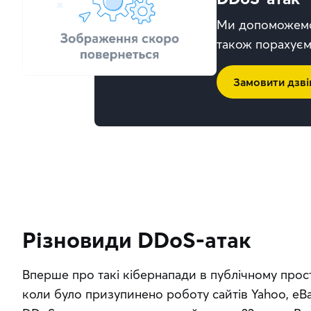
Ми допоможемо 
також порахуєм
Замовити дзві
Різновиди DDoS-атак
Вперше про такі кібернапади в публічному прост
коли було призупинено роботу сайтів Yahoo, eBa