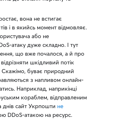
остає, вона не встигає 
ів і в якийсь момент відмовляє. 
ористувача або не 
oS-атаку дуже складно. І тут 
ння, що вже почалося, а й про 
відрізняти шкідливий потік 
 Скажімо, буває природний 
правляються з напливом онлайн-
тись. Наприклад, наприкінці 
руським кораблем, відправленим 
а днів сайт Укрпошти 
не 
ьною DDoS-атакою на ресурc. 