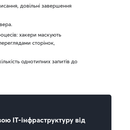
исання, довільні завершення
вера.
оцесів: хакери маскують
переглядами сторінок,
кількість однотипних запитів до
вою IT-інфраструктуру від