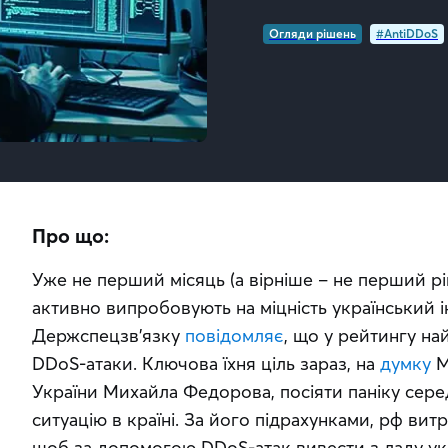
Огляди рішень
#AntiDDoS
Про що:
Уже не перший місяць (а вірніше – не перший рі
активно випробовують на міцність український і
Держспецзв’язку 
повідомляє
, що у рейтингу на
DDoS-атаки. Ключова їхня ціль зараз, на 
думку
 
України Михайла Федорова, посіяти паніку серед 
ситуацію в країні. За його підрахунками, рф витр
щоб за допомогою DDoS-атак вивести з ладу укр