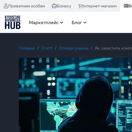
Приватним особам
Бізнесу
Інтернет-магазин
B
Маркетплейс
Блог
Головна
Статті
Огляди рішень
Як захистити комп