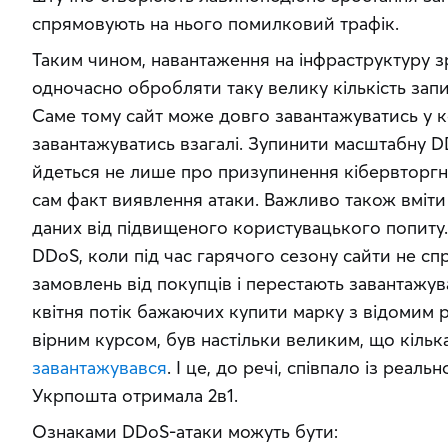
спрямовують на нього помилковий трафік.
Таким чином, навантаження на інфраструктуру зр
одночасно обробляти таку велику кількість запит
Саме тому сайт може довго завантажуватись у к
завантажуватись взагалі. Зупинити масштабну DD
йдеться не лише про призупинення кібервторгне
сам факт виявлення атаки. Важливо також вміти 
даних від підвищеного користувацького попиту.
DDoS, коли під час гарячого сезону сайти не с
замовлень від покупців і перестають завантажува
квітня потік бажаючих купити марку з відомим 
вірним курсом, був настільки великим, що кільк
завантажувався
. І це, до речі, співпало із реал
Укрпошта отримала 2в1.
Ознаками DDoS-атаки можуть бути: