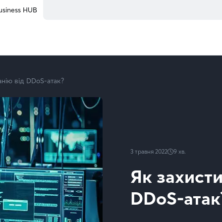
usiness HUB
анію від DDoS-атак?
3 травня 2022
9
хв.
Як захисти
DDoS-атак