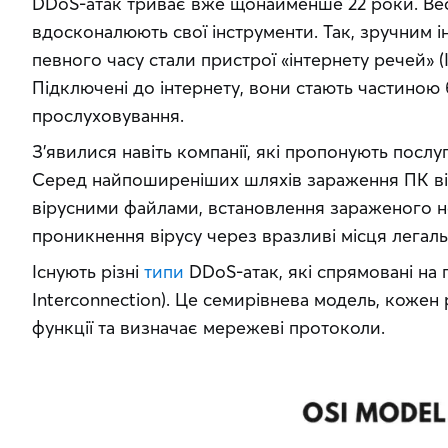
DDoS-атак триває вже щонайменше 22 роки. Вес
вдосконалюють свої інструменти. Так, зручним і
певного часу стали пристрої «інтернету речей» (Int
Підключені до інтернету, вони стають частиною 
прослуховування.
З’явилися навіть компанії, які пропонують послу
Серед найпоширеніших шляхів зараження ПК вір
вірусними файлами, встановлення зараженого н
проникнення вірусу через вразливі місця легал
Існують різні 
типи
 DDoS-атак, які спрямовані на п
Interconnection). Це семирівнева модель, кожен р
функції та визначає мережеві протоколи.