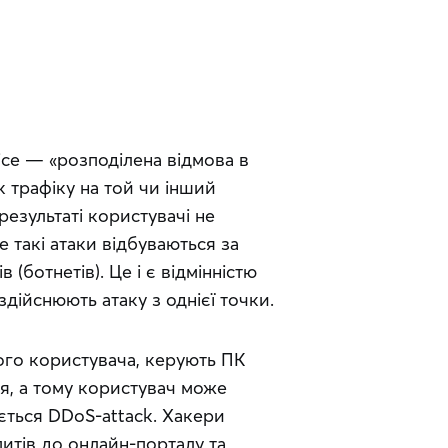
rvice — «розподілена відмова в 
 трафіку на той чи інший 
езультаті користувачі не 
такі атаки відбуваються за 
ботнетів). Це і є відмінністю 
 здійснюють атаку з однієї точки.
ого користувача, керують ПК 
я, а тому користувач може 
ється DDoS-attack. Хакери 
тів до онлайн-порталу та 