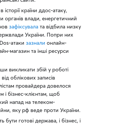
в історії країни ддос-атаку, 
и органів влади, енергетичний 
нов 
зафіксувала
 та відбила низку 
ержвлади України. Попри них 
DDos-атаки 
зазнали
 онлайн-
н-магазин та інші ресурси 
ши викликати збій у роботі 
 від облікових записів 
алістам провайдера довелося 
і бізнес-клієнтам, щоб 
кий напад на телеком-
йни, яку рф веде проти України.
ути готові держава, і бізнес, і 