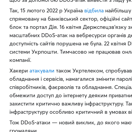
Так, 15 лютого 2022 р Україна 
відбила
 найбільшу 
спрямовану на банківський сектор, офіційні сайт
блок та портал Дія. 16 квітня Держспецзв’язку з
масштабних DDoS-атак на вебресурси органів д
доступність сайтів порушена не була. 22 квітня 
системи Укрпошти. Тимчасово не працював онлай
компанії.
Хакери 
атакували
 також Укртелеком, спробував
обладнання і сервісів, намагалися змінити паролі
співробітників, фаєрволів та обладнання. Спеці
обмежити доступ до інтернету деяким приватним 
захистити критично важливу інфраструктуру. Та
інфраструктуру особливо критичний в умовах ві
Тож DDoS-атаки — новий виклик, до якого мають б
громадяни.