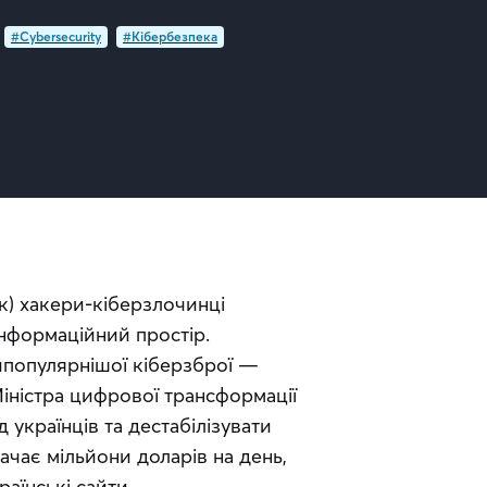
#Cybersecurity
#Кібербезпека
к) хакери-кіберзлочинці 
нформаційний простір. 
йпопулярнішої кіберзброї — 
Міністра цифрової трансформації 
українців та дестабілізувати 
ачає мільйони доларів на день, 
аїнські сайти.