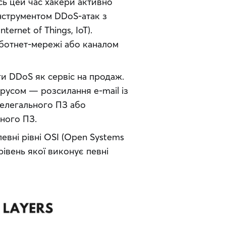
ь цей час хакери активно 
нструментом DDoS-атак з 
ernet of Things, IoT). 
ботнет-мережі або каналом 
ги DDoS як сервіс на продаж. 
усом — розсилання e-mail із 
елегального ПЗ або 
ьного ПЗ.
евні рівні OSI (Open Systems 
івень якої виконує певні 