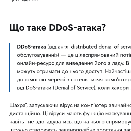
Що таке DDoS-атака?
DDoS-атака
 (від англ. distributed denial of se
обслуговуванні») — це цілеспрямований потік
онлайн-ресурс для виведення його з ладу. В р
можуть отримати до нього доступ. Найчастіше 
допомогою мережі з сотень тисяч комп’ютерів (
від DoS-атаки (Denial of Service), коли хакери
Шахраї, запускаючи вірус на комп’ютер звичайн
дистанційно. Ці віруси мають функцію маскуванн
навіть і не здогадуватись, що на нього спрямову
штучно створюють лавиноподібне зростання запи