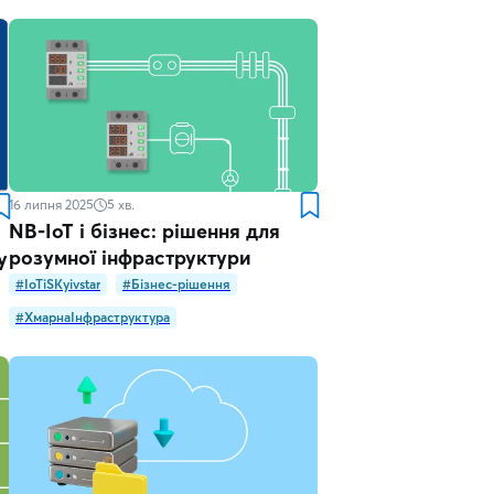
16 липня 2025
5
хв.
NB-IoT і бізнес: рішення для
розумної інфраструктури
у
#IoTiSKyivstar
#Бізнес-рішення
#ХмарнаІнфраструктура