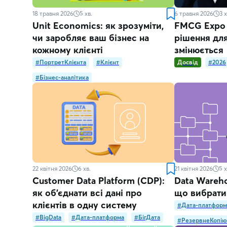
18 травня 2026
5
хв.
6 травня 2026
3
х
Unit Economics: як зрозуміти,
FMCG Expo 
чи заробляє ваш бізнес на
рішення дл
кожному клієнті
змінюється
#ПортретКлієнта
#Клієнт
Досвід
#2026
#Бізнес-аналітика
22 квітня 2026
6
хв.
21 квітня 2026
5
х
Customer Data Platform (CDP):
Data Wareho
як об’єднати всі дані про
що вибрати
клієнтів в одну систему
#Дата-платформ
#BigData
#Дата-платформа
#БігДата
#РезервнеКопію