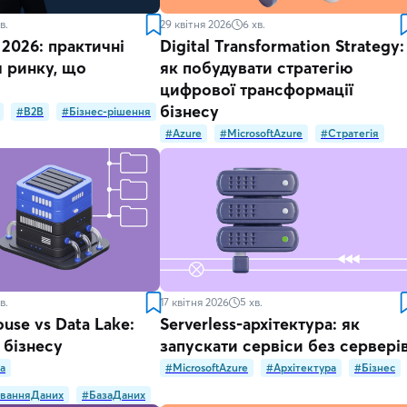
в.
29 квітня 2026
6
хв.
2026: практичні
Digital Transformation Strategy:
я ринку, що
як побудувати стратегію
цифрової трансформації
бізнесу
#B2B
#Бізнес-рішення
#Azure
#MicrosoftAzure
#Стратегія
в.
17 квітня 2026
5
хв.
use vs Data Lake:
Serverless-архітектура: як
 бізнесу
запускати сервіси без сервері
а
#MicrosoftAzure
#Архітектура
#Бізнес
ванняДаних
#БазаДаних