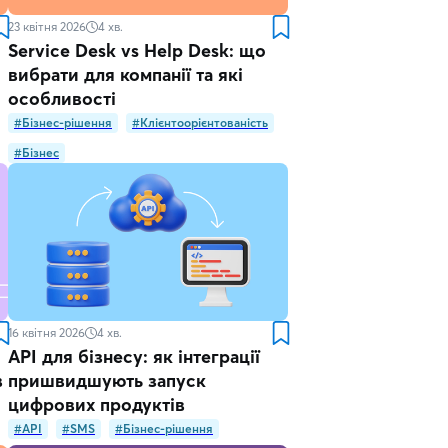
23 квітня 2026
4
хв.
Service Desk vs Help Desk: що
вибрати для компанії та які
особливості
#Бізнес-рішення
#Клієнтоорієнтованість
#Бізнес
16 квітня 2026
4
хв.
API для бізнесу: як інтеграції
в
пришвидшують запуск
цифрових продуктів
#API
#SMS
#Бізнес-рішення