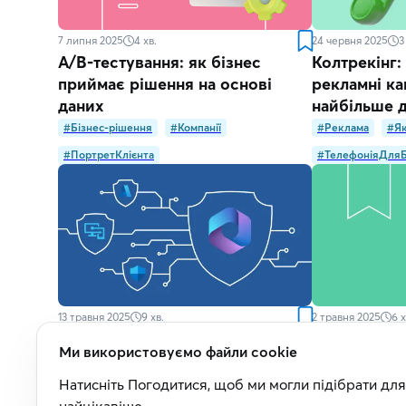
7 липня 2025
4
хв.
24 червня 2025
3
A/B-тестування: як бізнес
Колтрекінг: 
приймає рішення на основі
рекламні ка
даних
найбільше д
#Бізнес-рішення
#Компанії
#Реклама
#Я
#ПортретКлієнта
#ТелефоніяДляБ
13 травня 2025
9
хв.
2 травня 2025
6
х
Як захистити дані у
«Rework» дл
Ми використовуємо файли cookie
кіберпросторі з Microsoft 365
працювати 
B2B-рішен
Натисніть Погодитися, щоб ми могли підібрати для 
#Microsoft365
#Cybersecurity
#Захист
#Book
#B2B