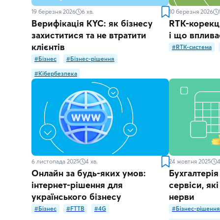
19 березня 2026
6
хв.
10 березня 2026
Верифікація KYC: як бізнесу
RTK-корекці
захиститися та не втратити
і що вплива
клієнтів
#RTK-система
#Бізнес
#Бізнес-рішення
#Кібербезпека
6 листопада 2025
4
хв.
24 жовтня 2025
Онлайн за будь-яких умов:
Бухгалтерія
інтернет-рішення для
сервіси, які
українського бізнесу
нерви
#Бізнес
#FTTB
#4G
#Бізнес-рішення