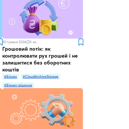
20 травня 2026
5
хв.
Грошовий потік: як
і
контролювати рух грошей і не
залишитися без оборотних
коштів
#Бізнес
#CloudArchiveStorage
#Бізнес-рішення