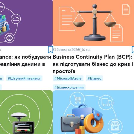
.
31 березня 2026
4
хв.
ance: як побудувати
Business Continuity Plan (BCP):
авління даними в
як підготувати бізнес до криз і
простоїв
а
#ШтучнийІнтелект
#MicrosoftAzure
#Бізнес
#Бізнес-рішення