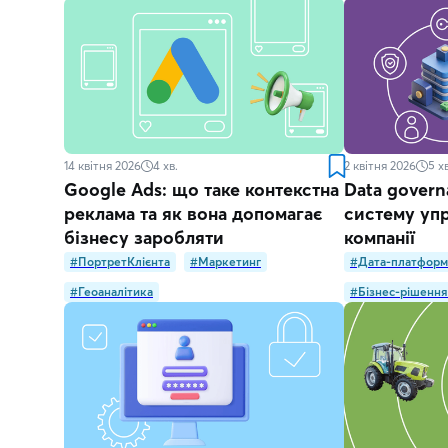
14 квітня 2026
4
хв.
2 квітня 2026
5
хв
Google Ads: що таке контекстна
Data govern
реклама та як вона допомагає
систему упр
бізнесу заробляти
компанії
#ПортретКлієнта
#Маркетинг
#Дата-платформ
#Геоаналітика
#Бізнес-рішення