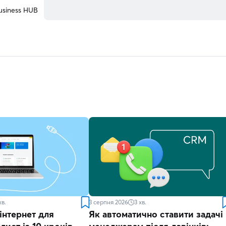
usiness HUB
хв.
3 серпня 2026
3
хв.
інтернет для
Як автоматично ставити задачі