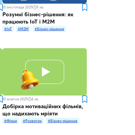
13 листопада 2025
5
хв.
Розумні бізнес-рішення: як
працюють IoT і M2M
#IoT
#M2M
#Бізнес-рішення
10 жовтня 2025
4
хв.
Добірка мотиваційних фільмів,
що надихають мріяти
#Фільм
#Розвиток
#Бізнес-рішення