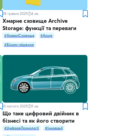
28 травня 2025
4
хв.
Хмарне сховище Archive
Storage: функції та переваги
#ХмарніСховища
#Azure
#Бізнес-рішення
13 лютого 2025
5
хв.
Що таке цифровий двійник в
бізнесі та як його створити
#ЦифровіТехнології
#Інновації