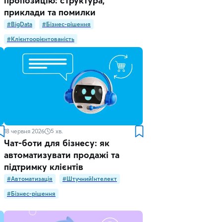
пропозицію: структура,
приклади та помилки
#BigData
#Бізнес-рішення
#Клієнтоорієнтованість
18 червня 2026
5
хв.
Чат-боти для бізнесу: як
автоматизувати продажі та
підтримку клієнтів
#Автоматизація
#ШтучнийІнтелект
#Бізнес-рішення