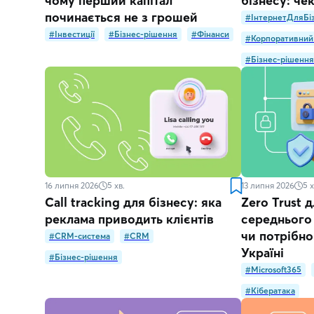
чому перший капітал
бізнесу: чек
починається не з грошей
#ІнтернетДляБі
#Інвестиції
#Бізнес-рішення
#Фінанси
#Корпоративний
#Бізнес-рішення
16 липня 2026
5
хв.
13 липня 2026
5
х
Call tracking для бізнесу: яка
Zero Trust 
реклама приводить клієнтів
середнього 
чи потрібн
#CRM-система
#CRM
Україні
#Бізнес-рішення
#Microsoft365
#Кібератака