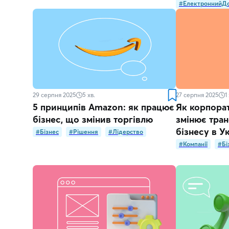
#ЕлектроннийДо
29 серпня 2025
5
хв.
27 серпня 2025
1
5 принципів Amazon: як працює
Як корпорат
бізнес, що змінив торгівлю
змінює тран
бізнесу в Ук
#Бізнес
#Рішення
#Лідерство
#Компанії
#Бі