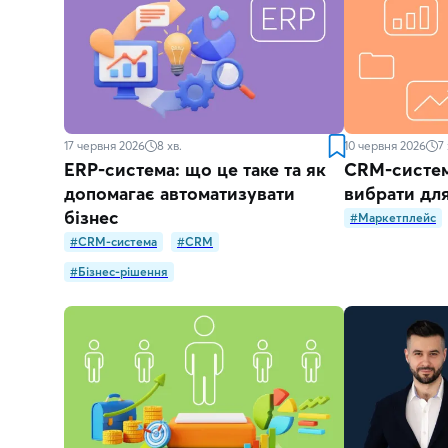
17 червня 2026
8
хв.
10 червня 2026
7
ERP-система: що це таке та як
CRM-система
допомагає автоматизувати
вибрати для
бізнес
#Маркетплейс
#CRM-система
#CRM
#Бізнес-рішення