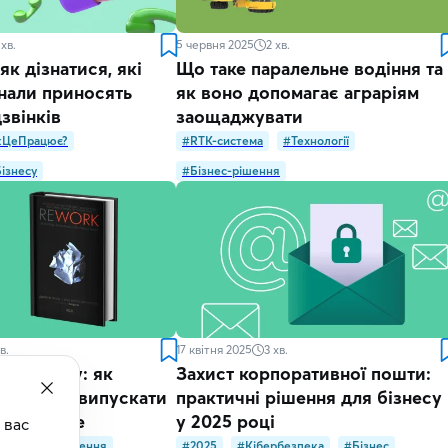
хв.
5 червня 2025
2
хв.
як дізнатися, які
Що таке паралельне водіння та
нали приносять
як воно допомагає аграріям
звінків
заощаджувати
кЦеПрацює?
#RTK-система
#Технології
ізнесу
#Бізнес-рішення
в.
17 квітня 2025
3
хв.
я бізнесу: як
Захист корпоративної пошти:
менше та випускати
практичні рішення для бізнесу
ня швидше
у 2025 році
вас 
#Бізнес-рішення
#2025
#Кібербезпека
#Бізнес