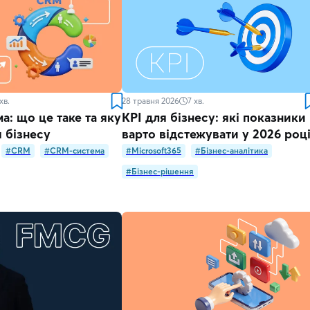
хв.
28 травня 2026
7
хв.
: що це таке та яку
KPI для бізнесу: які показники
 бізнесу
варто відстежувати у 2026 роц
#CRM
#CRM-система
#Microsoft365
#Бізнес-аналітика
#Бізнес-рішення