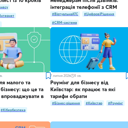
лист із 10 кроків
менеджерам після дзвінків:
інтеграція телефонії з CRM
знесу
#ВіртуальнаATC
#ЦифровіРішення
Інтернет
#CRM-система
в.
7 липня 2026
5
хв.
для малого та
Роумінг для бізнесу від
бізнесу: що це та
Київстар: як працює та які
о впроваджувати в
тарифи обрати
#Бізнес-рішення
#Київстар
#Роумінг
#Кібербезпека