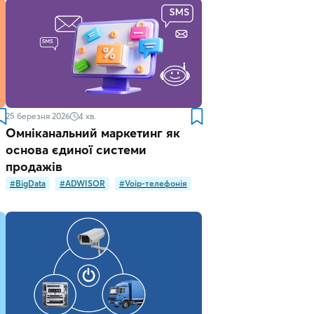
25 березня 2026
4
хв.
Омніканальний маркетинг як
основа єдиної системи
продажів
#BigData
#ADWISOR
#Voip-телефонія