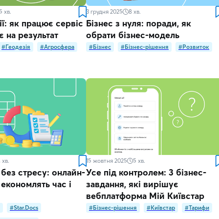
5
хв.
3 грудня 2025
8
хв.
ї: як працює сервіс
Бізнес з нуля: поради, як
є на результат
обрати бізнес-модель
#Геодезія
#Агросфера
#Бізнес
#Бізнес-рішення
#Розвиток
4
хв.
15 жовтня 2025
5
хв.
 без стресу: онлайн-
Усе під контролем: 3 бізнес-
 економлять час і
завдання, які вирішує
вебплатформа Мій Київстар
#Star.Docs
#Бізнес-рішення
#Київстар
#Тарифи