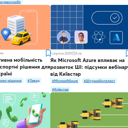
кументообіг
хв.
1 серпня 2025
3
хв.
ивна мобільність
Як Microsoft Azure впливає на
спортні рішення для
розвиток ШІ: підсумки вебінар
раїні
від Київстар
знес-рішення
#Тренд
#MicrosoftAzure
#ШтучнийІнтелект
#Київстар