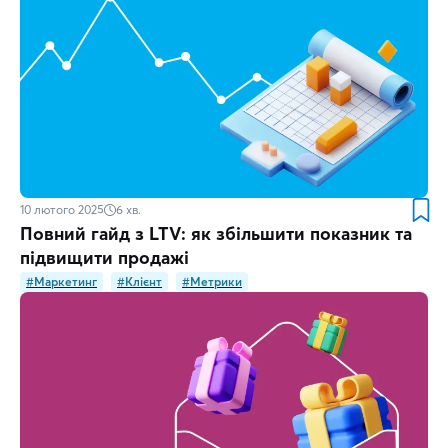
10 лютого 2025
6
хв.
Повний гайд з LTV: як збільшити показник та
підвищити продажі
#Маркетинг
#Клієнт
#Метрики