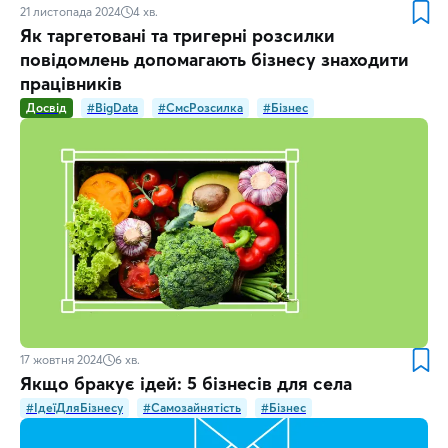
21 листопада 2024
4
хв.
Як таргетовані та тригерні розсилки
повідомлень допомагають бізнесу знаходити
працівників
Досвід
#BigData
#СмсРозсилка
#Бізнес
17 жовтня 2024
6
хв.
Якщо бракує ідей: 5 бізнесів для села
#ІдеїДляБізнесу
#Самозайнятість
#Бізнес