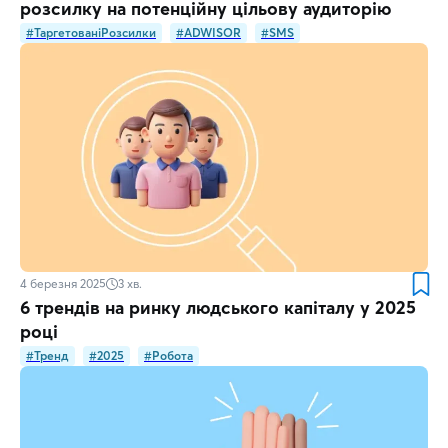
розсилку на потенційну цільову аудиторію
#ТаргетованіРозсилки
#ADWISOR
#SMS
4 березня 2025
3
хв.
6 трендів на ринку людського капіталу у 2025
році
#Тренд
#2025
#Робота