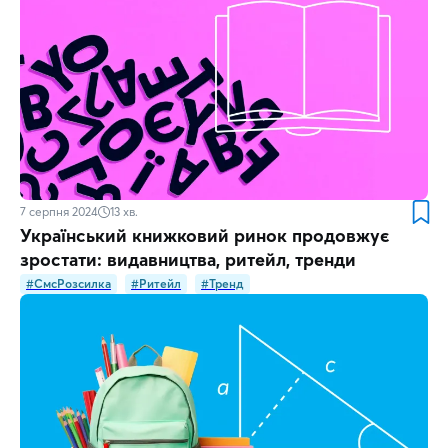
7 серпня 2024
13
хв.
Український книжковий ринок продовжує
зростати: видавництва, ритейл, тренди
#СмсРозсилка
#Ритейл
#Тренд