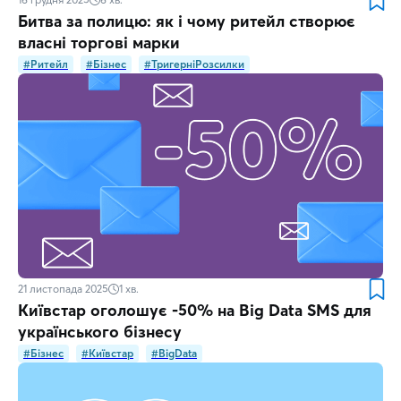
Битва за полицю: як і чому ритейл створює
власні торгові марки
#Ритейл
#Бізнес
#ТригерніРозсилки
21 листопада 2025
1
хв.
Київстар оголошує -50% на Big Data SMS для
українського бізнесу
#Бізнес
#Київстар
#BigData