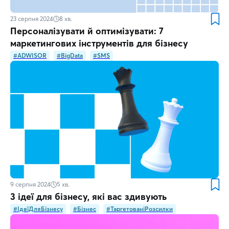
23 серпня 2024
8
хв.
Персоналізувати й оптимізувати: 7
маркетингових інструментів для бізнесу
#ADWISOR
#BigData
#SMS
9 серпня 2024
5
хв.
3 ідеї для бізнесу, які вас здивують
#ІдеїДляБізнесу
#Бізнес
#ТаргетованіРозсилки