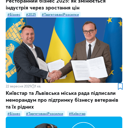
Ресторанний бізнес 2025: як змінюється
індустрія через зростання цін
#Бізнес
#2025
#ТаргетованіРозсилки
22 вересня 2025
1
хв.
Київстар та Львівська міська рада підписали
меморандум про підтримку бізнесу ветеранів
та їх рідних
#Бізнес
#ТаргетованіРозсилки
#Київстар