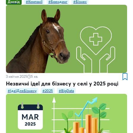
Досвід
#Компанії
#Брендинг
#Бізнес
3 квітня 2025
5
хв.
Незвичні ідеї для бізнесу у селі у 2025 році
#ІдеїДляБізнесу
#2025
#BigData