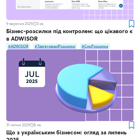
9 вересня 2025
3
хв.
Бізнес-розсилки під контролем: що цікавого є
в ADWISOR
#ADWISOR
#ТаргетованіРозсилки
#СмсРозсилка
31 липня 2025
8
хв.
Що з українським бізнесом: огляд за липень
2025