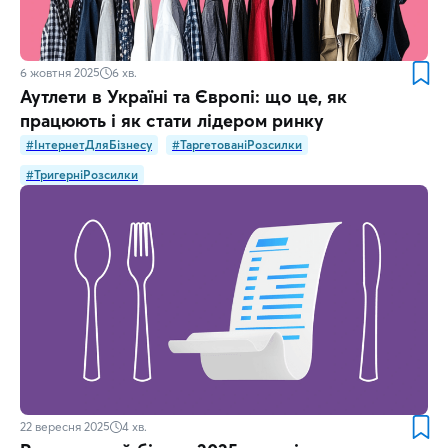
6 жовтня 2025
6
хв.
Аутлети в Україні та Європі: що це, як
працюють і як стати лідером ринку
#ІнтернетДляБізнесу
#ТаргетованіРозсилки
#ТригерніРозсилки
22 вересня 2025
4
хв.