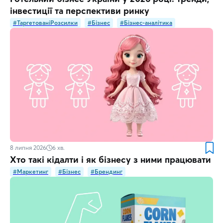
інвестиції та перспективи ринку
#ТаргетованіРозсилки
#Бізнес
#Бізнес-аналітика
8 липня 2026
6
хв.
Хто такі кідалти і як бізнесу з ними працювати
#Маркетинг
#Бізнес
#Брендинг