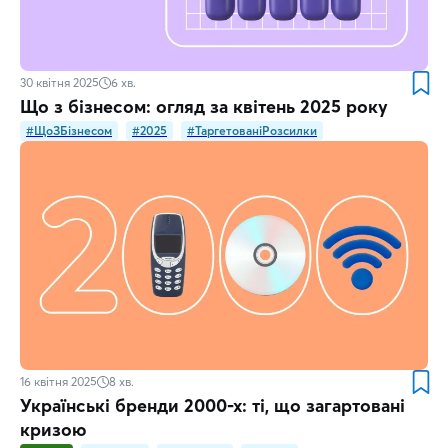
30 квітня 2025
6
хв.
Що з бізнесом: огляд за квітень 2025 року
#ЩоЗБізнесом
#2025
#ТаргетованіРозсилки
16 квітня 2025
8
хв.
Українські бренди 2000-х: ті, що загартовані
кризою