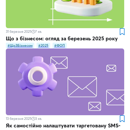
31 березня 2025
7
хв.
Що з бізнесом: огляд за березень 2025 року
#ЩоЗБізнесом
#2025
#ФОП
13 березня 2025
3
хв.
Як самостійно налаштувати таргетовану SMS-