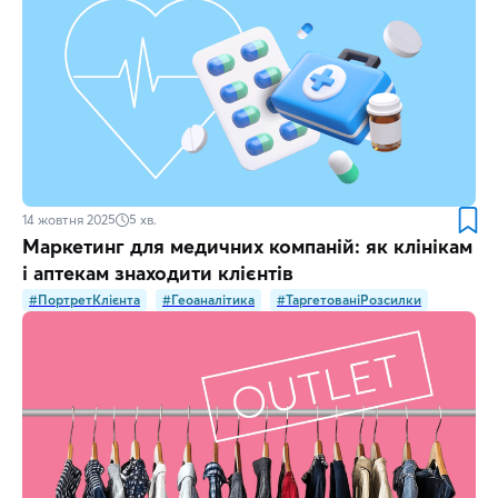
14 жовтня 2025
5
хв.
Маркетинг для медичних компаній: як клінікам
і аптекам знаходити клієнтів
#ПортретКлієнта
#Геоаналітика
#ТаргетованіРозсилки