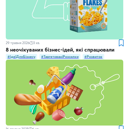
29 травня 2026
3
хв.
8 неочікуваних бізнес-ідей, які спрацювали
#ІдеїДляБізнесу
#ТаргетованіРозсилки
#Розвиток
16 грудня 2025
6
хв.