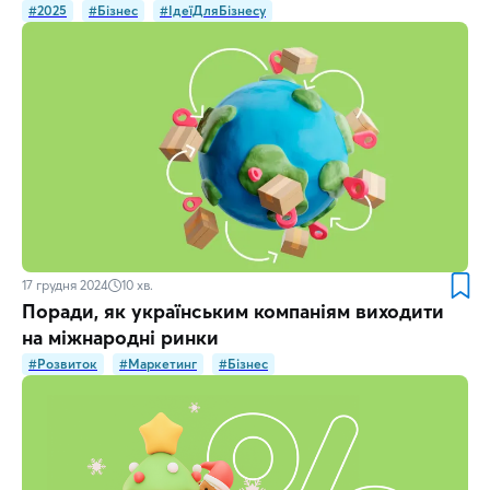
#2025
#Бізнес
#ІдеїДляБізнесу
17 грудня 2024
10
хв.
Поради, як українським компаніям виходити
на міжнародні ринки
#Розвиток
#Маркетинг
#Бізнес