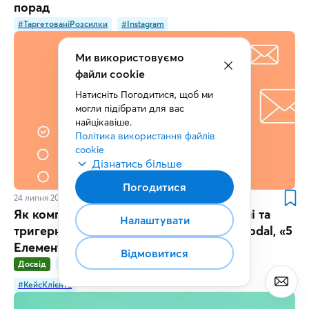
порад
#ТаргетованіРозсилки
#Instagram
Ми використовуємо
файли cookie
Натисніть Погодитися, щоб ми 
могли підібрати для вас 
найцікавіше.
Політика використання файлів 
cookie
Дізнатись більше
Погодитися
24 липня 2024
3
хв.
Як компанії використовують таргетовані та
Налаштувати
тригерні розсилки: досвід «Сушия», Feodal, «5
Елемент» та Grandcar
Відмовитися
Досвід
#ТаргетованіРозсилки
#ТригерніРозсилки
#КейсКлієнта