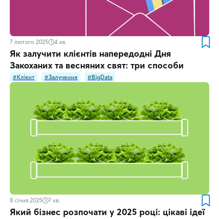
7 лютого 2025
4
хв.
Як залучити клієнтів напередодні Дня
Закоханих та весняних свят: три способи
#Клієнт
#Залучення
#BigData
8 січня 2025
7
хв.
Який бізнес розпочати у 2025 році: цікаві ідеї