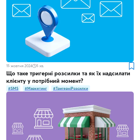
15 жовтня 2024
5
хв.
Що таке тригерні розсилки та як їх надсилати
клієнту у потрібний момент?
#SMS
#Маркетинг
#ТригерніРозсилки