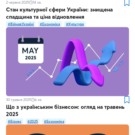
2 червня 2025
14
хв.
Стан культурної сфери України: знищена
спадщина та ціна відновлення
#ВійнавУкраїні
#Економіка
#Культура
30 травня 2025
6
хв.
Що з українським бізнесом: огляд на травень
2025
#Бізнес
#2025
#Економіка