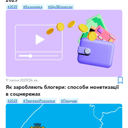
#2025
#Економіка
#ЩоЗБізнесом
17 липня 2025
6
хв.
Як заробляють блогери: способи монетизації
в соцмережах
#2025
#ТригерніРозсилки
#Продажі