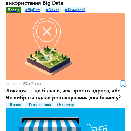
використання Big Data
Досвід
#BigData
#Бізнес
#Технології
29 серпня 2024
5
хв.
Локація — це більше, ніж просто адреса, або
Як вибрати вдале розташування для бізнесу?
#Бізнес
#Геоаналітика
#Heatmap