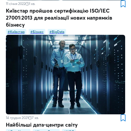
11 січня 2022
1
хв.
Київстар пройшов сертифікацію ISO/IEC
27001:2013 для реалізації нових напрямків
бізнесу
#Київстар
#Бізнес
#BigData
14 грудня 2021
7
хв.
Найбільші дата-центри світу