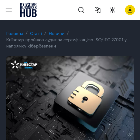
Київстар підтвердив спеціалізацію Analytics on Microsoft Az
Головна
Статті
Новини
Київстар пройшов аудит за сертифікацією ISO/IEC 27001 у
напрямку кібербезпеки