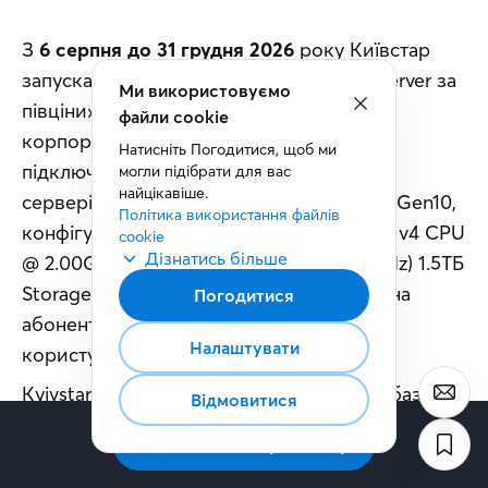
З 
6 серпня до 31 грудня 2026
 року Київстар 
запускає спеціальну акцію «Dedicated Server за 
Ми використовуємо
півціни» для бізнесу. У межах акції 
файли cookie
корпоративні клієнти, які раніше не 
Натисніть Погодитися, щоб ми 
підключали послугу оренди виділених 
могли підібрати для вас 
найцікавіше.
серверів у конфігурації HP7000, BL460c Gen10, 
Політика використання файлів 
конфігурація - Intel(R) Xeon(R) Gold 6138 v4 CPU 
cookie
Дізнатись більше
@ 2.00GHz, 80 vCPU256Gb RAM(2400MHz) 1.5ТБ 
Storage, можуть отримати 50% знижку на 
Погодитися
абонентську плату протягом 12 місяців 
Налаштувати
користування таким типом серверу. 
Kyivstar Cloud — це хмарне рішення на базі 
Відмовитися
виділених серверів у дата-центрі Київстар, яке 
Підписатись на розсилку
допомагає бізнесу створювати, розгортати та 
масштабувати ІТ-інфраструктуру, підтримувати 