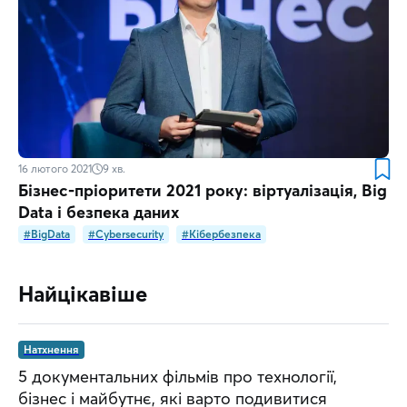
16 лютого 2021
9
хв.
Бізнес-пріоритети 2021 року: віртуалізація, Big
Data і безпека даних
#BigData
#Cybersecurity
#Кібербезпека
Найцікавіше
Натхнення
5 документальних фільмів про технології,
бізнес і майбутнє, які варто подивитися