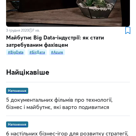
3 грудня 2020
7
хв.
Майбутнє Big Data-індустрії: як стати
затребуваним фахівцем
#BigData
#БігДата
#Azure
Найцікавіше
Натхнення
5 документальних фільмів про технології,
бізнес і майбутнє, які варто подивитися
Натхнення
6 настільних бізнес-ігор для розвитку стратегії,