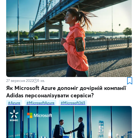
27 вересня 2022
5
хв.
Як Microsoft Azure допоміг дочірній компанії
Adidas персоналізувати сервіси?
#Azure
#MicrosoftAzure
#Microsoft365