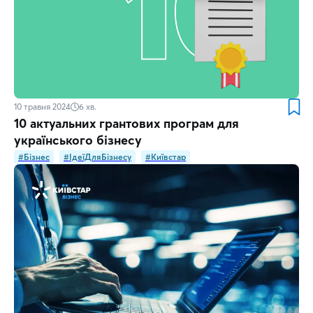
10 травня 2024
6
хв.
10 актуальних грантових програм для
українського бізнесу
#Бізнес
#ІдеїДляБізнесу
#Київстар