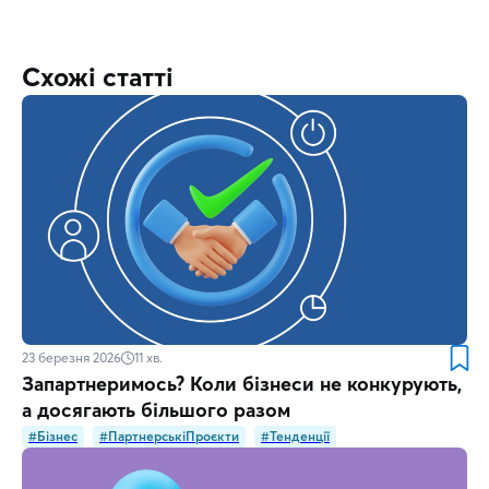
Схожі статті
23 березня 2026
11
хв.
Запартнеримось? Коли бізнеси не конкурують,
а досягають більшого разом
#Бізнес
#ПартнерськіПроєкти
#Тенденції