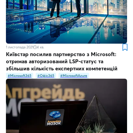
1 листопада 2021
4
хв.
Київстар посилив партнерство з Microsoft:
отримав авторизований LSP-статус та
збільшив кількість експертних компетенцій
#Microsoft365
#Офіс365
#MicrosoftAzure