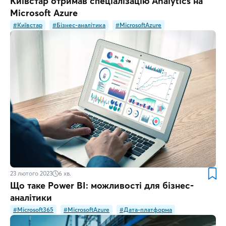
Київстар отримав спеціалізацію Analytics на
Microsoft Azure
#Київстар
#Бізнес-аналітика
#MicrosoftAzure
23 лютого 2023
6
хв.
Що таке Power BI: можливості для бізнес-
аналітики
#Microsoft365
#MicrosoftAzure
#Дата-платформа