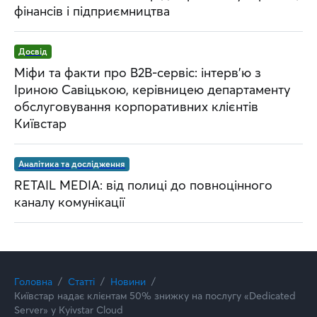
фінансів і підприємництва
Досвід
Міфи та факти про B2B-сервіс: інтерв’ю з
Іриною Савіцькою, керівницею департаменту
обслуговування корпоративних клієнтів
Київстар
Аналітика та дослідження
RETAIL MEDIA: від полиці до повноцінного
каналу комунікації
Головна
Статті
Новини
Київстар надає клієнтам 50% знижку на послугу «Dedicated
Server» у Kyivstar Cloud