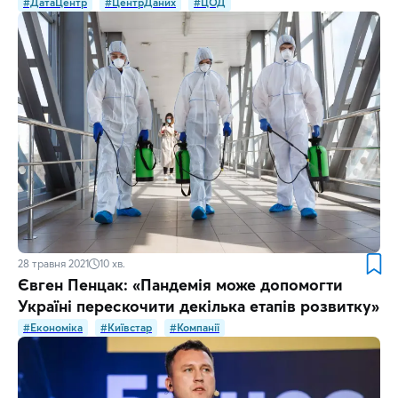
#ДатаЦентр
#ЦентрДаних
#ЦОД
28 травня 2021
10
хв.
Євген Пенцак: «Пандемія може допомогти
Україні перескочити декілька етапів розвитку»
#Економіка
#Київстар
#Компанії