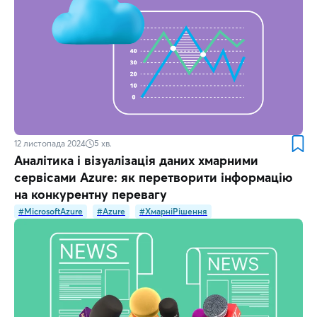
12 листопада 2024
5
хв.
Аналітика і візуалізація даних хмарними
сервісами Azure: як перетворити інформацію
на конкурентну перевагу
#MicrosoftAzure
#Azure
#ХмарніРішення