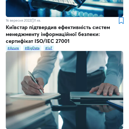
16 вересня 2022
1
хв.
Київстар підтвердив ефективність систем
менеджменту інформаційної безпеки:
сертифікат ISO/IEC 27001
#Azure
#BigData
#IoT