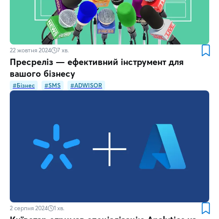
22 жовтня 2024
7
хв.
Пресреліз — ефективний інструмент для
вашого бізнесу
#Бізнес
#SMS
#ADWISOR
2 серпня 2024
1
хв.