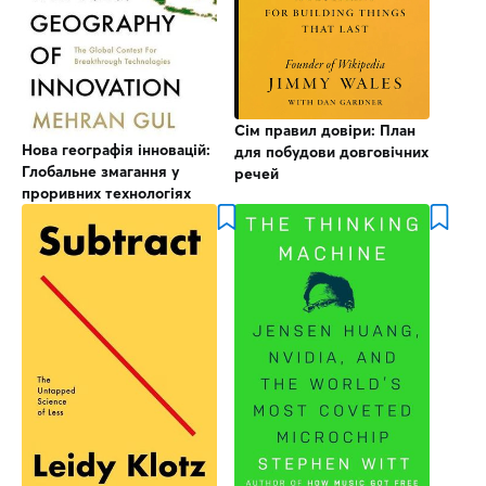
Сім правил довіри: План
Нова географія інновацій:
для побудови довговічних
Глобальне змагання у
речей
проривних технологіях