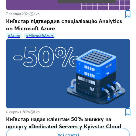
7 серпня 2026
1
хв.
Київстар підтвердив спеціалізацію Analytics
on Microsoft Azure
#Azure
#MicrosoftAzure
6 серпня 2026
1
хв.
Київстар надає клієнтам 50% знижку на
послугу «Dedicated Server» у Kyivstar Cloud
Усі статті