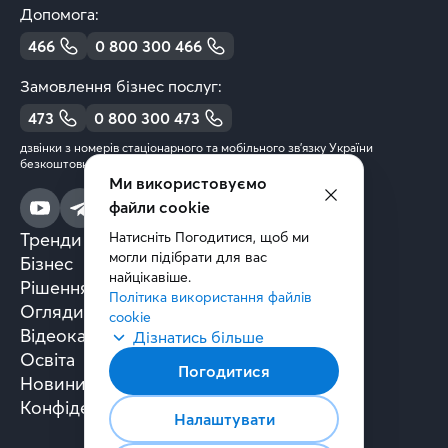
Допомога:
466
0 800 300 466
Замовлення бізнес послуг:
473
0 800 300 473
дзвінки з номерів стаціонарного та мобільного зв’язку України
безкоштовні
Ми використовуємо
файли cookie
Тренди та аналітика
Натисніть Погодитися, щоб ми 
могли підібрати для вас 
Бізнес
найцікавіше.
Рішення та технології
Політика використання файлів 
Огляди книг
cookie
Відеокасти
Дізнатись більше
Освіта
Погодитися
Новини
Конфіденційність
Налаштувати