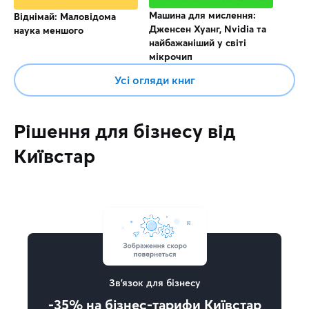
Машина для мислення:
Віднімай: Маловідома
Дженсен Хуанг, Nvidia та
наука меншого
найбажаніший у світі
мікрочип
Усі огляди книг
Рішення для бізнесу від
Київстар
Зв'язок для бізнесу
-35% на бізнес-тарифи Київстар