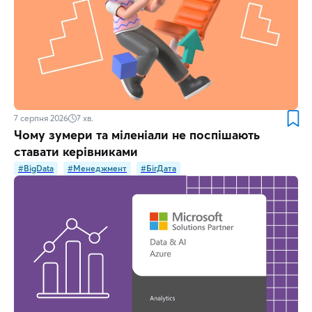
7 серпня 2026
7
хв.
Чому зумери та міленіали не поспішають
ставати керівниками
#BigData
#Менеджмент
#БігДата