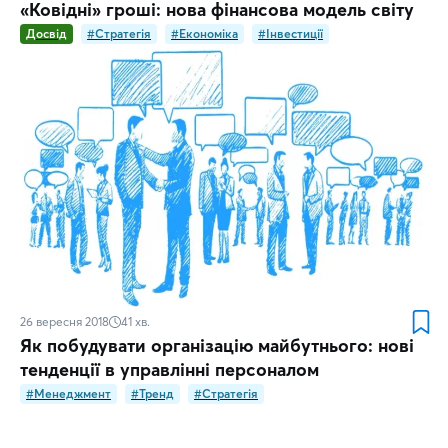
«Ковідні» гроші: нова фінансова модель світу
Досвід
#Стратегія
#Економіка
#Інвестиції
26 вересня 2018
41
хв.
Як побудувати організацію майбутнього: нові
тенденції в управлінні персоналом
#Менеджмент
#Тренд
#Стратегія