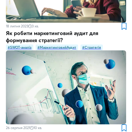
18 липня 2023
3
хв.
Як робити маркетинговий аудит для
формування стратегії?
#SWOT-аналіз
#МаркетинговийАудит
#Стратегія
26 серпня 2021
10
хв.