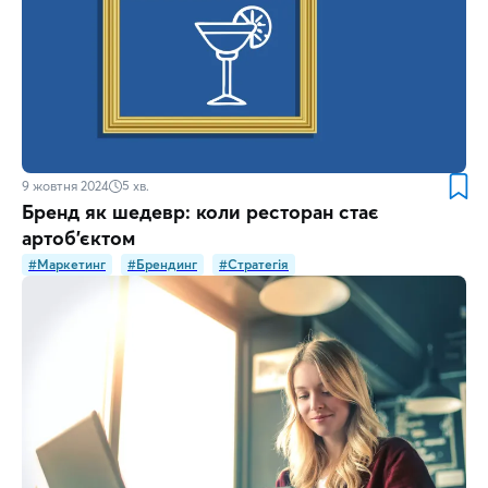
9 жовтня 2024
5
хв.
Бренд як шедевр: коли ресторан стає
артоб'єктом
#Маркетинг
#Брендинг
#Стратегія