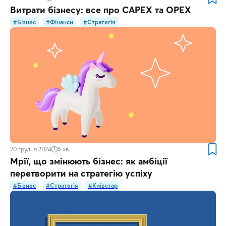
Витрати бізнесу: все про CAPEX та OPEX
#Бізнес
#Фінанси
#Стратегія
20 грудня 2024
5
хв.
Мрії, що змінюють бізнес: як амбіції
перетворити на стратегію успіху
#Бізнес
#Стратегія
#Київстар