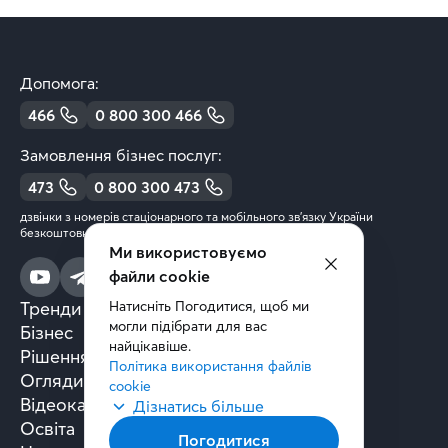
Допомога:
466
0 800 300 466
Замовлення бізнес послуг:
473
0 800 300 473
дзвінки з номерів стаціонарного та мобільного зв’язку України
безкоштовні
Ми використовуємо
файли cookie
Тренди та аналітика
Натисніть Погодитися, щоб ми 
могли підібрати для вас 
Бізнес
найцікавіше.
Рішення та технології
Політика використання файлів 
Огляди книг
cookie
Відеокасти
Дізнатись більше
Освіта
Погодитися