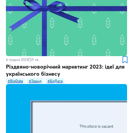
6 грудня 2023
5
хв.
Різдвяно-новорічний маркетинг 2023: ідеї для
українського бізнесу
#BigData
#Тренд
#БігДата