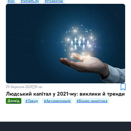
#IoT
#SmartCity
#Розвиток
29 березня 2021
9
хв.
Людський капітал у 2021-му: виклики й тренди
Досвід
#Тренд
#Автоматизація
#Бізнес-аналітика