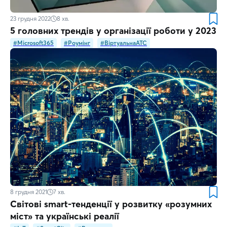
23 грудня 2022
8
хв.
5 головних трендів у організації роботи у 2023
#Microsoft365
#Роумінг
#ВіртуальнаATC
8 грудня 2021
7
хв.
Світові smart-тенденції у розвитку «‎розумних
міст»‎ та українські реалії