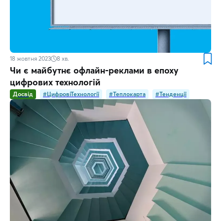
18 жовтня 2023
8
хв.
Чи є майбутнє офлайн-реклами в епоху
цифрових технологій
Досвід
#ЦифровіТехнології
#Теплокарта
#Тенденції