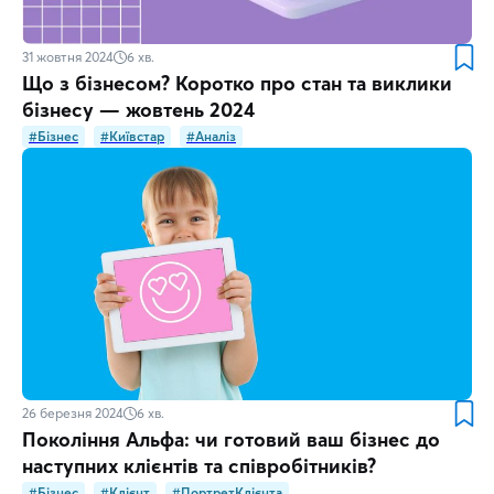
31 жовтня 2024
6
хв.
Що з бізнесом? Коротко про стан та виклики
бізнесу — жовтень 2024
#Бізнес
#Київстар
#Аналіз
26 березня 2024
6
хв.
Покоління Альфа: чи готовий ваш бізнес до
наступних клієнтів та співробітників?
#Бізнес
#Клієнт
#ПортретКлієнта