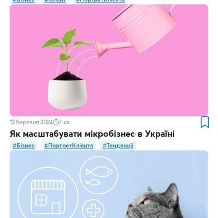
13 березня 2024
7
хв.
Як масштабувати мікробізнес в Україні
#Бізнес
#ПортретКлієнта
#Тенденції