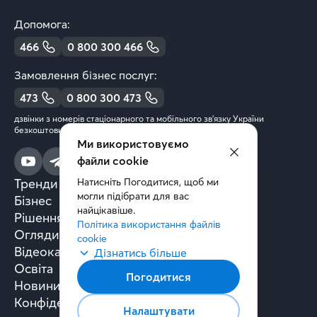
Допомога:
466
0 800 300 466
Замовлення бізнес послуг:
473
0 800 300 473
дзвінки з номерів стаціонарного та мобільного зв’язку України
безкоштовні
Ми використовуємо
файли cookie
Тренди та аналітика
Натисніть Погодитися, щоб ми 
могли підібрати для вас 
Бізнес
найцікавіше.
Рішення та технології
Політика використання файлів 
Огляди книг
cookie
Відеокасти
Дізнатись більше
Освіта
Погодитися
Новини
Конфіденційність
Налаштувати