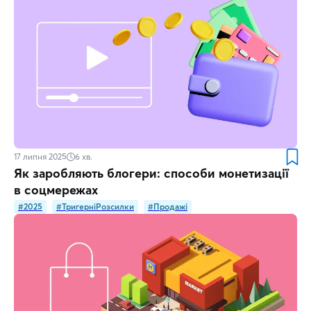
17 липня 2025
6
хв.
Як заробляють блогери: способи монетизації
в соцмережах
#2025
#ТригерніРозсилки
#Продажі