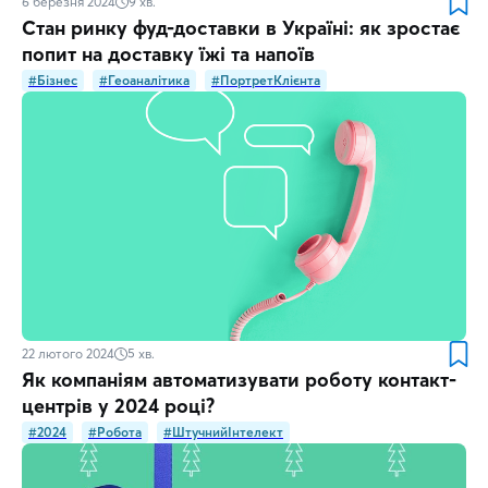
6 березня 2024
9
хв.
Стан ринку фуд-доставки в Україні: як зростає
попит на доставку їжі та напоїв
#Бізнес
#Геоаналітика
#ПортретКлієнта
22 лютого 2024
5
хв.
Як компаніям автоматизувати роботу контакт-
центрів у 2024 році?
#2024
#Робота
#ШтучнийІнтелект