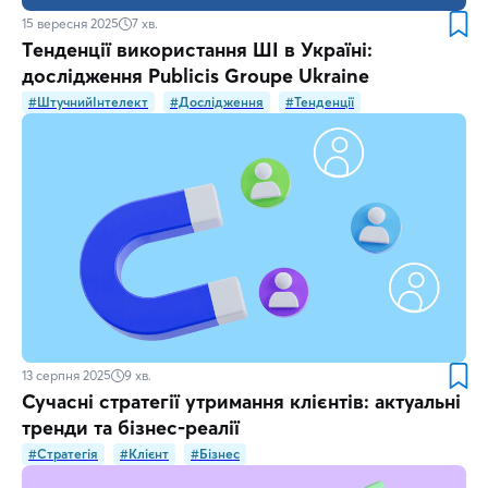
15 вересня 2025
7
хв.
Тенденції використання ШІ в Україні:
дослідження Publicis Groupe Ukraine
#ШтучнийІнтелект
#Дослідження
#Тенденції
13 серпня 2025
9
хв.
Сучасні стратегії утримання клієнтів: актуальні
тренди та бізнес-реалії
#Стратегія
#Клієнт
#Бізнес