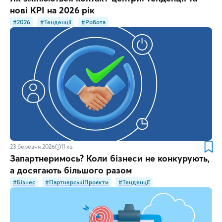
нові KPI на 2026 рік
#2026
#Тенденції
#Робота
23 березня 2026
11
хв.
Запартнеримось? Коли бізнеси не конкурують,
а досягають більшого разом
#Бізнес
#ПартнерськіПроєкти
#Тенденції