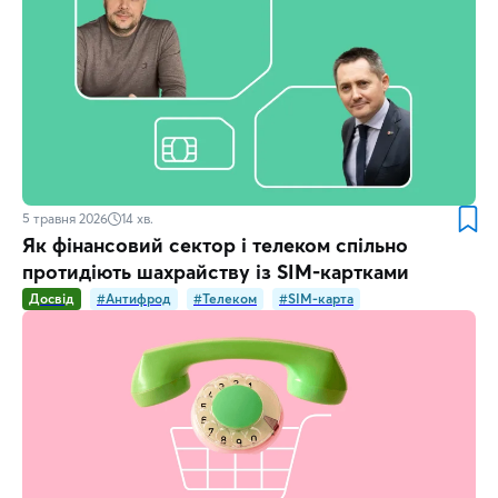
5 травня 2026
14
хв.
Як фінансовий сектор і телеком спільно
протидіють шахрайству із SIM-картками
Досвід
#Антифрод
#Телеком
#SIM-карта