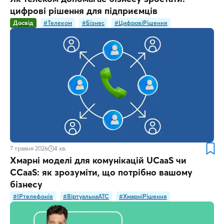
цифрові рішення для підприємців
Досвід
#Телеком
#Бізнес
#ЦифровіРішення
7 травня 2026
4
хв.
Хмарні моделі для комунікацій UCaaS чи
CCaaS: як зрозуміти, що потрібно вашому
бізнесу
#IPтелефонія
#ВіртуальнаATC
#ХмарніРішення