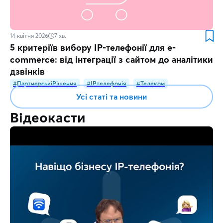
14 квітня 2026
7
хв.
5 критеріїв вибору IP-телефонії для e-
commerce: від інтеграції з сайтом до аналітики
дзвінків
#ПартнерськіРішення
#IPтелефонія
#Телеком
Усі статі та новини
Відеокасти