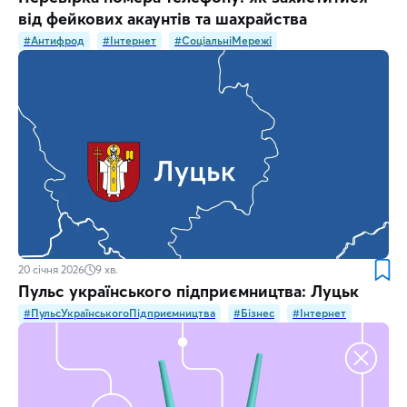
від фейкових акаунтів та шахрайства
#Антифрод
#Інтернет
#СоціальніМережі
20 січня 2026
9
хв.
Пульс українського підприємництва: Луцьк
#ПульсУкраїнськогоПідприємництва
#Бізнес
#Інтернет