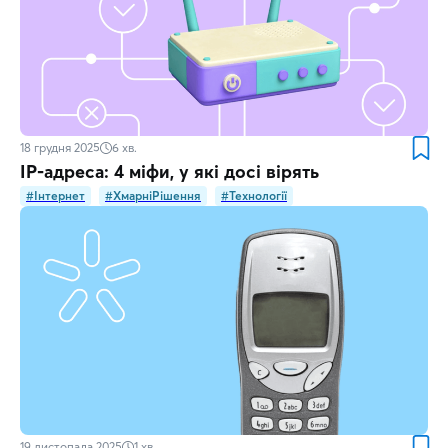
18 грудня 2025
6
хв.
IP-адреса: 4 міфи, у які досі вірять
#Інтернет
#ХмарніРішення
#Технології
19 листопада 2025
1
хв.