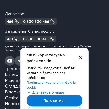
Допомога:
466
0 800 300 466
Замовлення бізнес послуг:
473
0 800 300 473
дзвінки з номерів стаціонарного та мобільного зв’язку України
безкоштовні
Ми використовуємо
файли cookie
Тренди та аналітика
Натисніть Погодитися, щоб ми 
могли підібрати для вас 
Бізнес
найцікавіше.
Рішення та технології
Політика використання файлів 
Огляди книг
cookie
Відеокасти
Дізнатись більше
Освіта
Погодитися
Новини