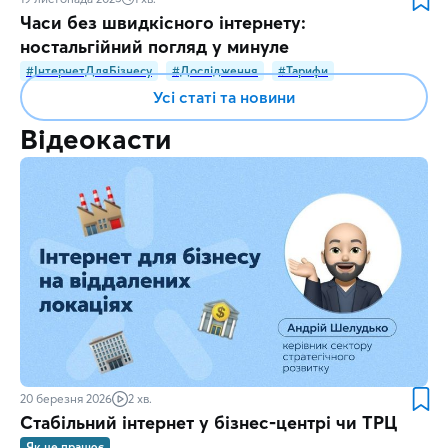
Часи без швидкісного інтернету:
ностальгійний погляд у минуле
#ІнтернетДляБізнесу
#Дослідження
#Тарифи
Усі статі та новини
Відеокасти
20 березня 2026
2 хв.
Стабільний інтернет у бізнес-центрі чи ТРЦ
Як це працює