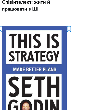
Співінтелект: жити й
працювати з ШІ