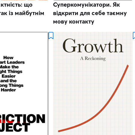
ктність: що
Суперкомунікатори. Як
так із майбутнім
відкрити для себе таємну
мову контакту