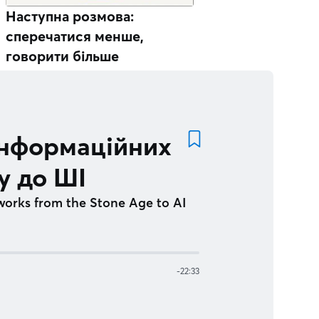
Наступна розмова:
сперечатися менше,
говорити більше
 інформаційних
у до ШІ
tworks from the Stone Age to AI
-
22:33