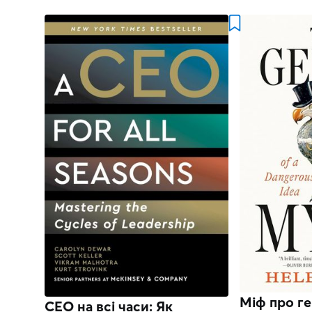
Міф про ге
CEO на всі часи: Як