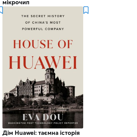
мікрочип
Дім Huawei: таємна історія