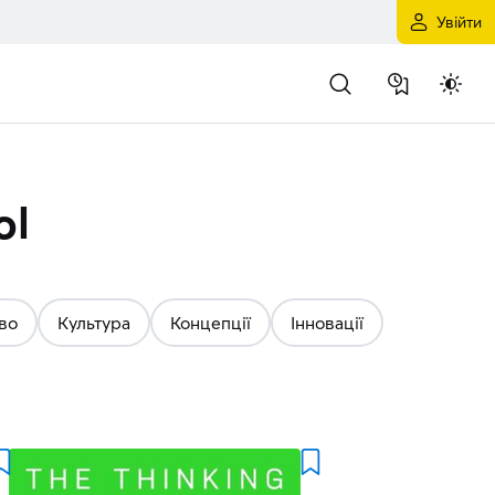
Увійти
ol
во
Культура
Концепції
Інновації