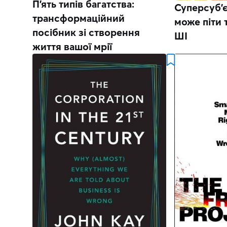
П’ять типів багатства:
Суперсуб'є
трансформаційний
може піти 
посібник зі створення
ШІ
життя вашої мрії