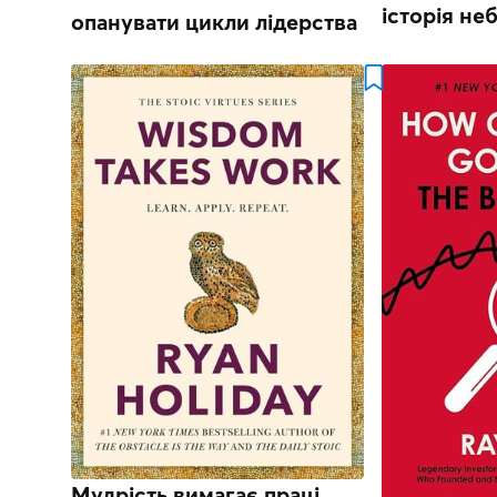
історія неб
опанувати цикли лідерства
Мудрість вимагає праці.