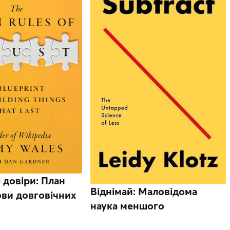
 довіри: План
Віднімай: Маловідома
ови довговічних
наука меншого