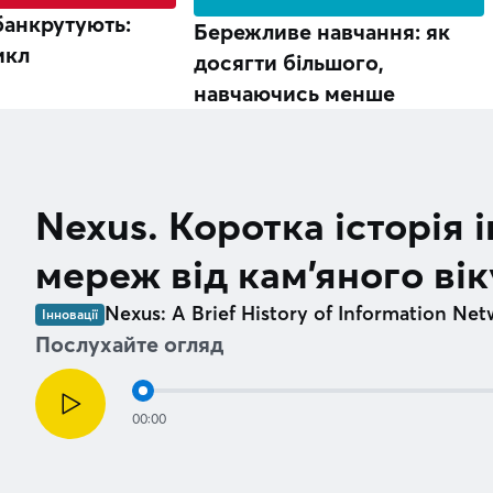
банкрутують:
Бережливе навчання: як
икл
досягти більшого,
навчаючись менше
Nexus. Коротка історія
мереж від кам’яного вік
Nexus: A Brief History of Information Ne
Інновації
Послухайте огляд
00:00