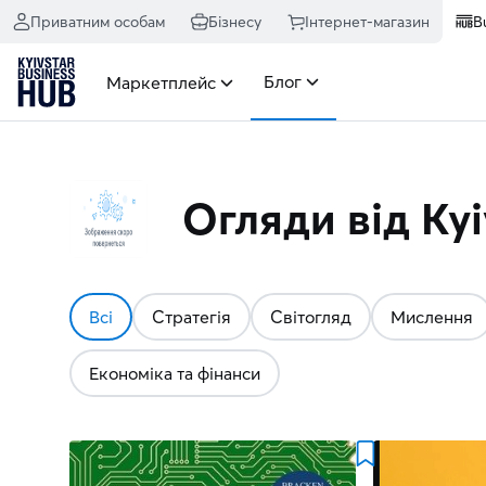
Огляди - Kyivstar Business Hub
Приватним особам
Бізнесу
Інтернет-магазин
B
Блог
Маркетплейс
Огляди від Kyi
Всі
Стратегія
Світогляд
Мислення
Економіка та фінанси