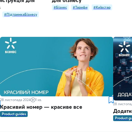
нструкція для
для бізнесу
в
#Бізнес
#Тарифи
#Київстар
#ПідтримкаБізнесу
28 листопада 2024
1 хв.
28 листопа
Красивий номер — красиве все
Додатк
Product guides
Product g