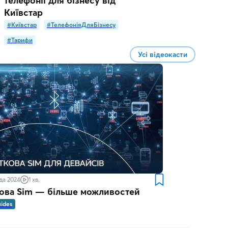
телефонії для бізнесу від
Київстар
#Київстар
#ТелефоніяДляБізнесу
#Тарифи
Усі відеокасти
да 2024
1 хв.
ова Sim — більше можливостей
uides