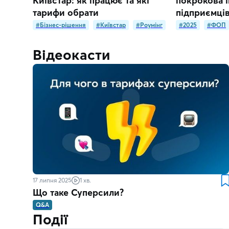
Київстар: як працює та які
покрокова і
тарифи обрати
підприємці
#Бізнес-рішення
#Київстар
#Роумінг
#2025
#ФОП
Відеокасти
17 липня 2025
1 хв.
Що таке Суперсили?
Q&A
Події