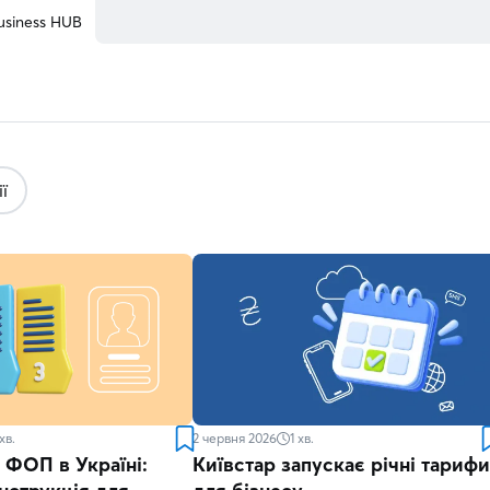
usiness HUB
ї
хв.
2 червня 2026
1
хв.
 ФОП в Україні:
Київстар запускає річні тарифи