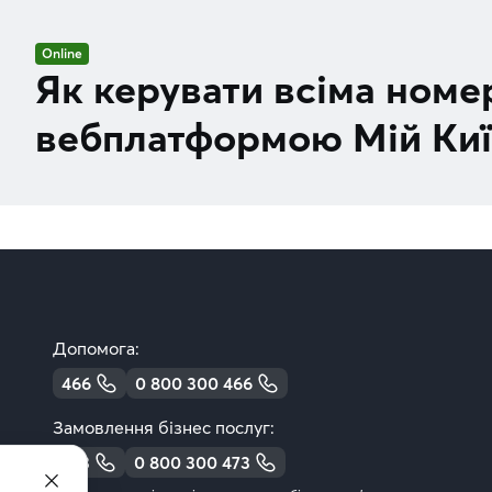
Online
Як керувати всіма номе
вебплатформою Мій Киї
Допомога:
466
0 800 300 466
Замовлення бізнес послуг:
473
0 800 300 473