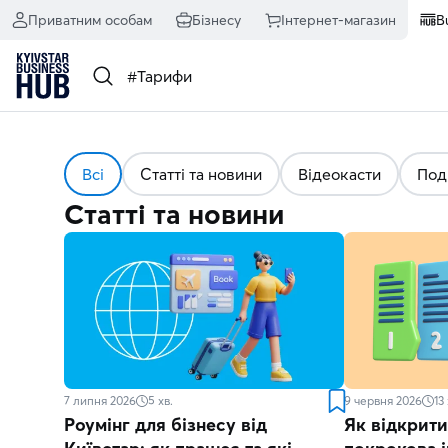
Приватним особам
Бізнесу
Інтернет-магазин
B
Всі
Статті та новини
Відеокасти
Поді
Статті та новини
7 липня 2026
5
хв.
9 червня 2026
13
Роумінг для бізнесу від
Як відкрити