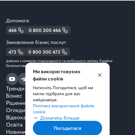
Допомога:
466
0 800 300 466
Замовлення бізнес послуг:
473
0 800 300 473
дзвінки з номерів стаціонарного та мобільного зв’язку України
безкоштовні
Ми використовуємо
файли cookie
Тренди та аналітика
Натисніть Погодитися, щоб ми 
могли підібрати для вас 
Бізнес
найцікавіше.
Рішення та технології
Політика використання файлів 
Огляди книг
cookie
Відеокасти
Дізнатись більше
Освіта
Погодитися
Новини