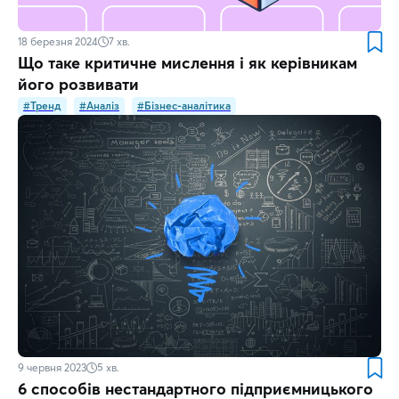
18 березня 2024
7
хв.
Що таке критичне мислення і як керівникам
його розвивати
#Тренд
#Аналіз
#Бізнес-аналітика
9 червня 2023
5
хв.
6 способів нестандартного підприємницького