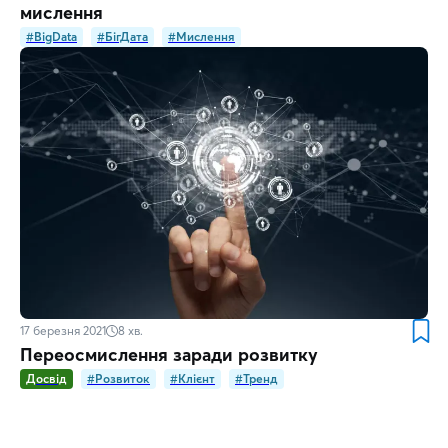
мислення
#BigData
#БігДата
#Мислення
17 березня 2021
8
хв.
Переосмислення заради розвитку
Досвід
#Розвиток
#Клієнт
#Тренд