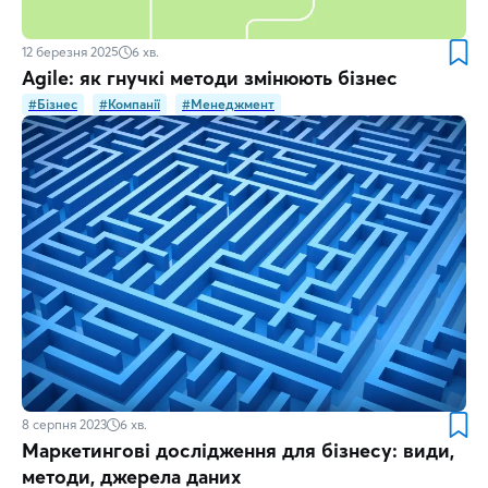
12 березня 2025
6
хв.
Agile: як гнучкі методи змінюють бізнес
#Бізнес
#Компанії
#Менеджмент
8 серпня 2023
6
хв.
Маркетингові дослідження для бізнесу: види,
методи, джерела даних