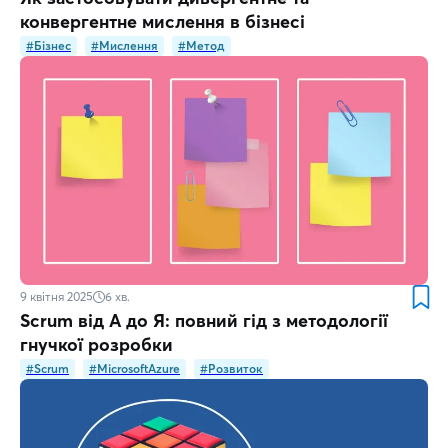
конвергентне мислення в бізнесі
#Бізнес
#Мислення
#Метод
9 квітня 2025
6
хв.
Scrum від А до Я: повний гід з методології
гнучкої розробки
#Scrum
#MicrosoftAzure
#Розвиток