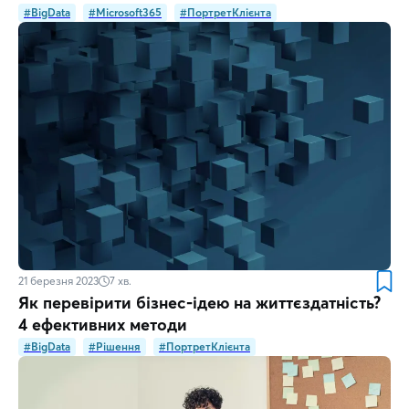
#BigData
#Microsoft365
#ПортретКлієнта
21 березня 2023
7
хв.
Як перевірити бізнес-ідею на життєздатність?
4 ефективних методи
#BigData
#Рішення
#ПортретКлієнта