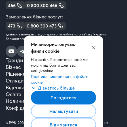
466
0 800 300 466
Замовлення бізнес послуг:
473
0 800 300 473
дзвінки з номерів стаціонарного та мобільного зв’язку України
безкоштовні
Ми використовуємо
файли cookie
Тренди та аналітика
Натисніть Погодитися, щоб ми 
могли підібрати для вас 
Бізнес
найцікавіше.
Рішення та технології
Політика використання файлів 
Огляди книг
cookie
Відеокасти
Дізнатись більше
Освіта
Погодитися
Новини
Конфіденційність
Налаштувати
© 1998–2026 ПрАТ «Київстар» Всі права захищені. Використання
Відмовитися