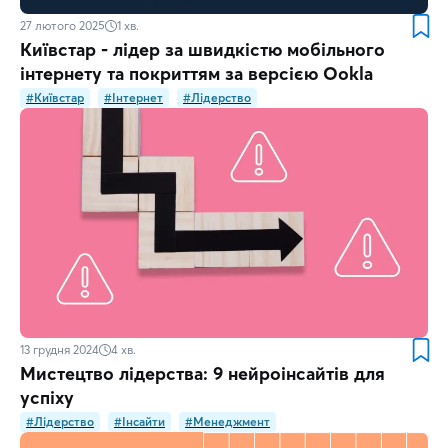
27 лютого 2025
1
хв.
Київстар - лідер за швидкістю мобільного
інтернету та покриттям за версією Ookla
#Київстар
#Інтернет
#Лідерство
13 грудня 2024
4
хв.
Мистецтво лідерства: 9 нейроінсайтів для
успіху
#Лідерство
#Інсайти
#Менеджмент