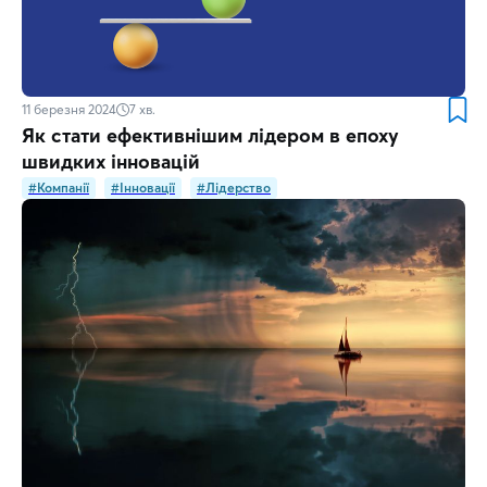
11 березня 2024
7
хв.
Як стати ефективнішим лідером в епоху
швидких інновацій
#Компанії
#Інновації
#Лідерство