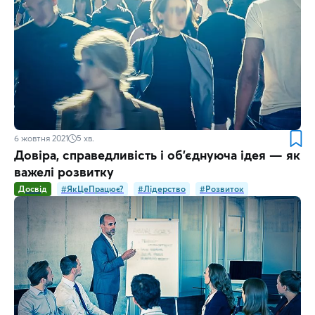
6 жовтня 2021
5
хв.
Довіра, справедливість і об'єднуюча ідея — як
важелі розвитку
Досвід
#ЯкЦеПрацює?
#Лідерство
#Розвиток