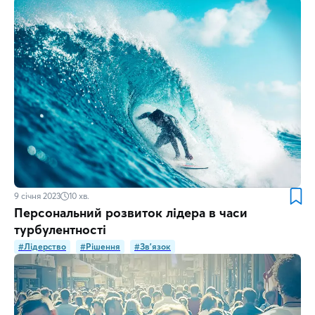
9 січня 2023
10
хв.
Персональний розвиток лідера в часи
турбулентності
#Лідерство
#Рішення
#Зв'язок