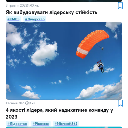
3 травня 2023
10
хв.
Як вибудовувати лідерську стійкість
#KMBS
#Лідерство
13 січня 2023
9
хв.
4 якості лідера, який надихатиме команду у
2023
#Лідерство
#Рішення
#Microsoft365