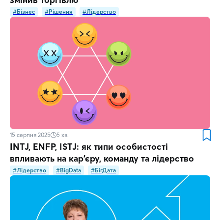
#Бізнес
#Рішення
#Лідерство
15 серпня 2025
5
хв.
INTJ, ENFP, ISTJ: як типи особистості
впливають на кар'єру, команду та лідерство
#Лідерство
#BigData
#БігДата