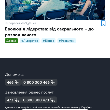
30 вересня 2021
10
хв.
Еволюція лідерства: від сакрального – до
розподіленого
Досвід
#Лідерство
#Бізнес
#Розвиток
Допомога:
466
0 800 300 466
Замовлення бізнес послуг:
473
0 800 300 473
дзвінки з номерів стаціонарного та мобільного зв’язку України