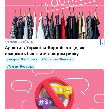
6 жовтня 2025
6
хв.
Аутлети в Україні та Європі: що це, як
працюють і як стати лідером ринку
#ІнтернетДляБізнесу
#ТаргетованіРозсилки
#ТригерніРозсилки