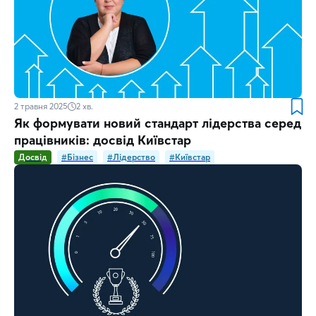
2 травня 2025
2
хв.
Як формувати новий стандарт лідерства серед
працівників: досвід Київстар
Досвід
#Бізнес
#Лідерство
#Київстар