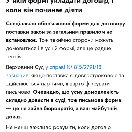
У якій формі укладати договір, і
коли він починає діяти
Спеціальної обов’язкової форми для договору 
поставки закон за загальним правилом не 
встановлює.
 Тож технічно сторони можуть 
домовитися і в усній формі, але це радше 
теорія. 
Верховний Суд 
у справі № 815/2791/18 
зазначив
: якщо поставка є довгостроковою та 
здійснюється партіями, її варто фіксувати 
письмово. 
Очевидно, що усну домовленість 
складно довести в суді, тож письмова форма 
— це не зайва бюрократія, а ваш майбутній 
доказ.
Не менш важливо розуміти, коли договір 