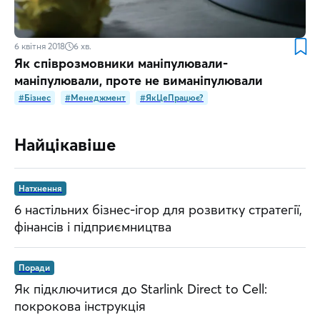
6 квітня 2018
6
хв.
Як співрозмовники маніпулювали-
маніпулювали, проте не виманіпулювали
#Бізнес
#Менеджмент
#ЯкЦеПрацює?
Найцікавіше
Натхнення
6 настільних бізнес-ігор для розвитку стратегії,
фінансів і підприємництва
Поради
Як підключитися до Starlink Direct to Cell:
покрокова інструкція