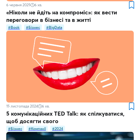
6 червня 2025
6
хв.
«Ніколи не йдіть на компроміс»: як вести
переговори в бізнесі та в житті
#Book
#Бізнес
#BigData
15 листопада 2024
6
хв.
5 комунікаційних TED Talk: як спілкуватися,
щоб досягти свого
#Бізнес
#Компанії
#2024