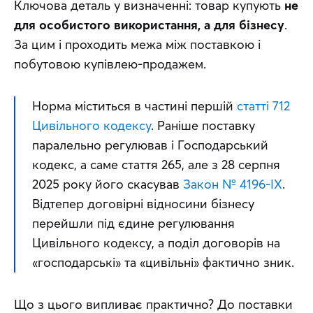
Ключова деталь у визначенні: товар купують 
не 
для особистого використання, а для бізнесу
. 
За цим і проходить межа між поставкою і 
побутовою купівлею-продажем.
Норма міститься в частині першій 
статті 712 
Цивільного кодексу
. Раніше поставку 
паралельно регулював і Господарський 
кодекс, а саме стаття 265, але з 28 серпня 
2025 року його скасував 
Закон № 4196-IX
. 
Відтепер договірні відносини бізнесу 
перейшли під єдине регулювання 
Цивільного кодексу, а поділ договорів на 
«господарські» та «цивільні» фактично зник.
Що з цього випливає практично? До поставки 