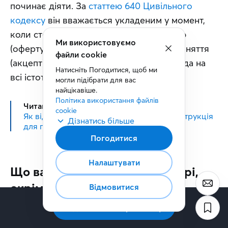
починає діяти. За 
статтею 640 Цивільного 
кодексу
 він вважається укладеним у момент, 
коли сторона, яка надіслала пропозицію 
Ми використовуємо
(оферту), отримала відповідь про її прийняття 
файли cookie
(акцепт), тобто коли є підтверджена згода на 
Натисніть Погодитися, щоб ми 
всі істотні умови.
могли підібрати для вас 
найцікавіше.
Політика використання файлів 
Читайте також:
cookie
Як відкрити ФОП в Україні: покрокова інструкція
Дізнатись більше
для підприємців
Погодитися
Налаштувати
Що варто прописати в договорі,
окрім обов’язкових умов
Відмовитися
Підписатись на розсилку
стотні умови, перелічені вище, роблять договір 
дійсним. Але від конфліктів рятують деталі, які 