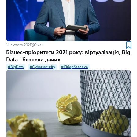
16 лютого 2021
9
хв.
Бізнес-пріоритети 2021 року: віртуалізація, Big
Data і безпека даних
#BigData
#Cybersecurity
#Кібербезпека