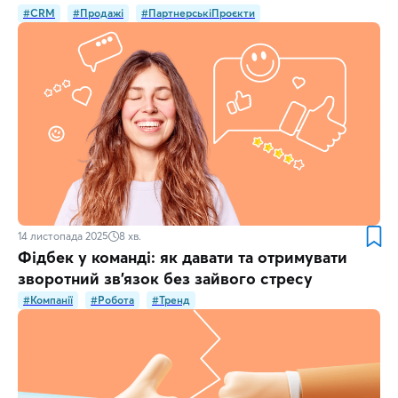
#CRM
#Продажі
#ПартнерськіПроєкти
14 листопада 2025
8
хв.
Фідбек у команді: як давати та отримувати
зворотний зв’язок без зайвого стресу
#Компанії
#Робота
#Тренд