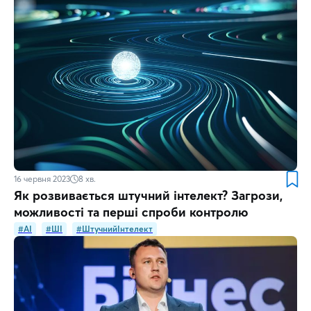
16 червня 2023
8
хв.
Як розвивається штучний інтелект? Загрози,
можливості та перші спроби контролю
#AI
#ШІ
#ШтучнийІнтелект