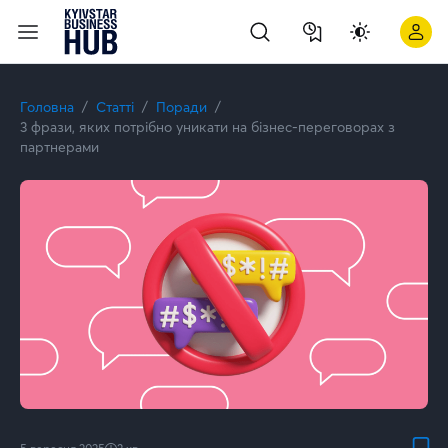
3 фрази, яких уникати на бізнес-переговорах | Kyivstar Bus
Головна
Статті
Поради
3 фрази, яких потрібно уникати на бізнес-переговорах з
партнерами