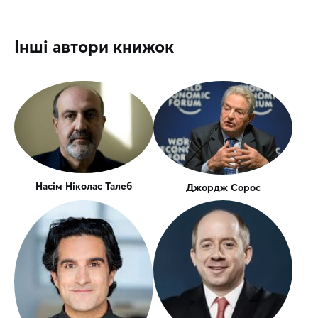
Інші автори книжок
Насім Ніколас Талеб
Джордж Сорос