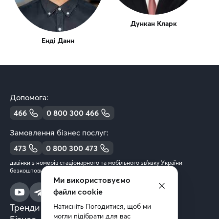
Дункан Кларк
Енді Данн
Допомога:
466
0 800 300 466
Замовлення бізнес послуг:
473
0 800 300 473
дзвінки з номерів стаціонарного та мобільного зв’язку України
безкоштовні
Ми використовуємо
файли cookie
Тренди та аналітика
Натисніть Погодитися, щоб ми 
могли підібрати для вас 