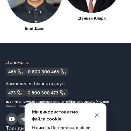
Дункан Кларк
Енді Данн
Допомога:
466
0 800 300 466
Замовлення бізнес послуг:
473
0 800 300 473
дзвінки з номерів стаціонарного та мобільного зв’язку України
безкоштовні
Ми використовуємо
файли cookie
Тренди та аналітика
Натисніть Погодитися, щоб ми 