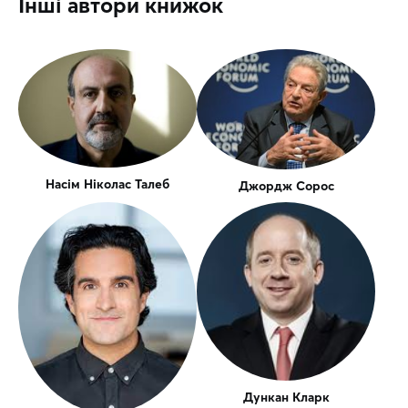
Інші автори книжок
Насім Ніколас Талеб
Джордж Сорос
Дункан Кларк