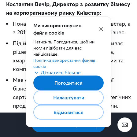
Костянтин Вечір, Директор з розвитку бізнесу 
на корпоративному ринку Київстар:
Понад 10 років працює в компанії Київстар, а
Ми використовуємо
з 2019 року очолює корпоративний бізнес.
файли cookie
Натисніть Погодитися, щоб ми 
Під його керівництвом Київстар розвиває
могли підібрати для вас 
рішення для бізнесу у сферах Big Data,
найцікавіше.
хмарних сервісів, цифрової екосистеми та
Політика використання файлів 
cookie
комплексних enterprise-рішень.
Дізнатись більше
Має ступінь PMD Києво-Могилянської
Погодитися
бізнес-школи (MIM-Kyiv) і низку
сертифікацій MHI Global у сфері стратегічних
Налаштувати
продажів, управління проєктами та змін.
Відмовитися
Костянтин є прихильником
Підписатись на розсилку
клієнтоцентричного підходу та вважає
своєю метою розвиток B2B-напрямку