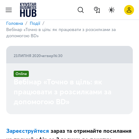
Події бізнесу | Big Data. Дані, що змінюють бізнес | Kyivsta
Головна
Події
Вебінар «Точно в ціль: як працювати з розсилками за
допомогою BD»
23
ЛИПНЯ 2020
четвер
16:30
Online
Вебінар «Точно в ціль: як
працювати з розсилками за
допомогою BD»
Зареєструйтеся
зараз та отримайте посилання 