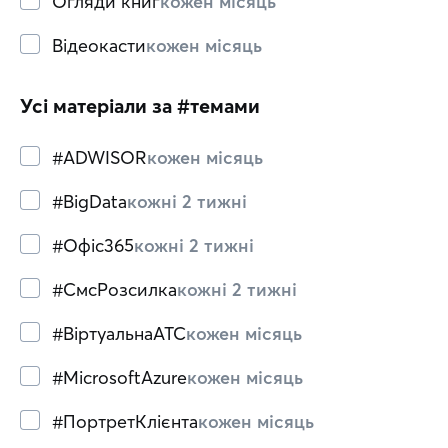
Огляди книг
кожен місяць
Відеокасти
кожен місяць
Усі матеріали за #темами
#ADWISOR
кожен місяць
#BigData
кожні 2 тижні
#Офіс365
кожні 2 тижні
#СмсРозсилка
кожні 2 тижні
#ВіртуальнаATC
кожен місяць
#MicrosoftAzure
кожен місяць
#ПортретКлієнта
кожен місяць