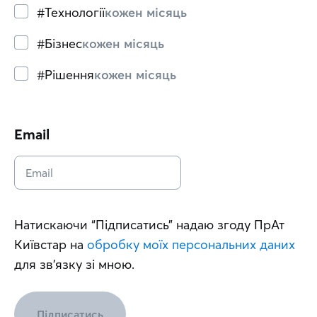
#Технології
кожен місяць
#Бізнес
кожен місяць
#Рішення
кожен місяць
Email
Натискаючи “Підписатись” надаю згоду ПрАт 
Київстар на 
обробку моїх персональних даних
для зв'язку зі мною.
Підписатись