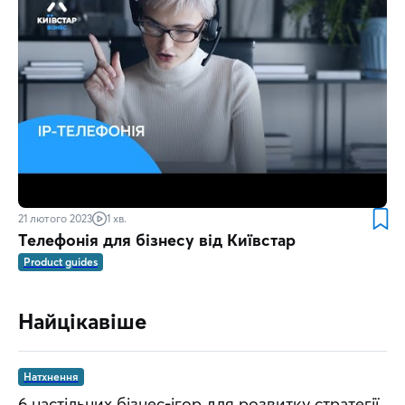
21 лютого 2023
1 хв.
Телефонія для бізнесу від Київстар
Product guides
Найцікавіше
Натхнення
6 настільних бізнес-ігор для розвитку стратегії,