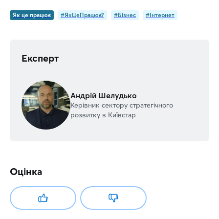
Як це працює
#ЯкЦеПрацює?
#Бізнес
#Інтернет
Експерт
Андрій Шелудько
Керівник сектору стратегічного
розвитку в Київстар
Оцінка