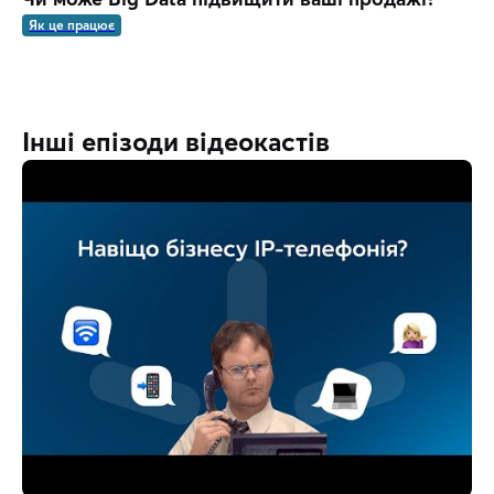
Як це працює
Інші епізоди відеокастів