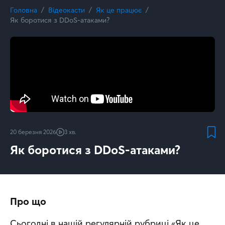
Головна
Відеокасти
Як це працює
Як боротися з DDoS-атаками?
20 березня 2026
3 хв.
Як боротися з DDoS-атаками?
Про що
Сьогодні в нашій регулярній рубриці «Як це 