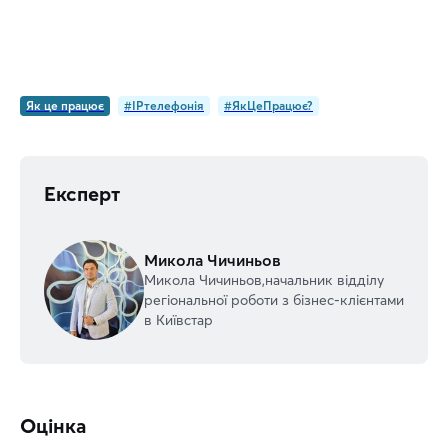
Як це працює
#IPтелефонія
#ЯкЦеПрацює?
Експерт
Микола Чичиньов
Микола Чичиньов,начальник відділу
регіональної роботи з бізнес-клієнтами
в Київстар
Оцінка