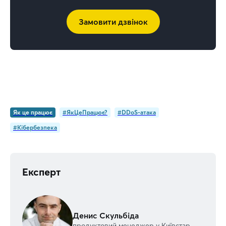
Замовити дзвінок
Як це працює
#ЯкЦеПрацює?
#DDoS-атака
#Кібербезпека
Експерт
Денис Скульбіда
продуктовий менеджер у Київстар