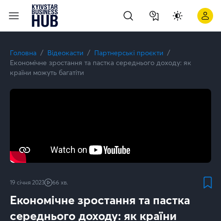
Генеративний штучний інтелект: ключові питання | Kyivstar
Головна
Відеокасти
Партнерські проєкти
Економічне зростання та пастка середнього доходу: як
країни можуть багатіти
19 січня 2023
66 хв.
Економічне зростання та пастка
середнього доходу: як країни