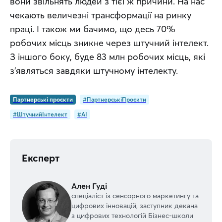
вони звільнять людей з тієї ж причини. На нас 
чекають величезні трансформації на ринку 
праці. І також ми бачимо, що десь 70% 
робочих місць зникне через штучний інтелект. 
З іншого боку, буде 83 млн робочих місць, які 
з’являться завдяки штучному інтелекту.
Партнерські проєкти
#ПартнерськіПроєкти
#ШтучнийІнтелект
#AI
Експерт
Ален Гуді
спеціаліст із сенсорного маркетингу та
цифрових інновацій, заступник декана
з цифрових технологій Бізнес-школи