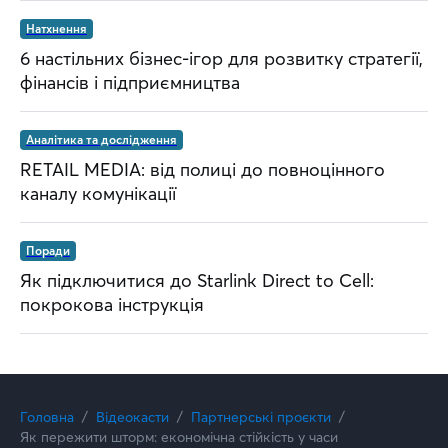
Натхнення
6 настільних бізнес-ігор для розвитку стратегії,
фінансів і підприємництва
Аналітика та дослідження
RETAIL MEDIA: від полиці до повноцінного
каналу комунікації
Поради
Як підключитися до Starlink Direct to Cell:
покрокова інструкція
Головна
Відеокасти
Партнерські проєкти
Як пережити шторм: економічна стійкість у часи