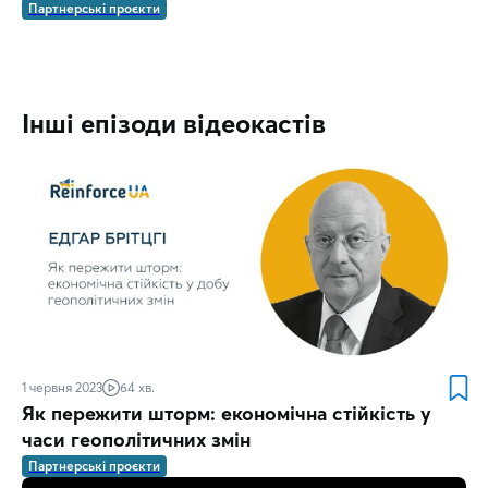
Партнерські проєкти
Інші епізоди відеокастів
1 червня 2023
64 хв.
Як пережити шторм: економічна стійкість у
часи геополітичних змін
Партнерські проєкти