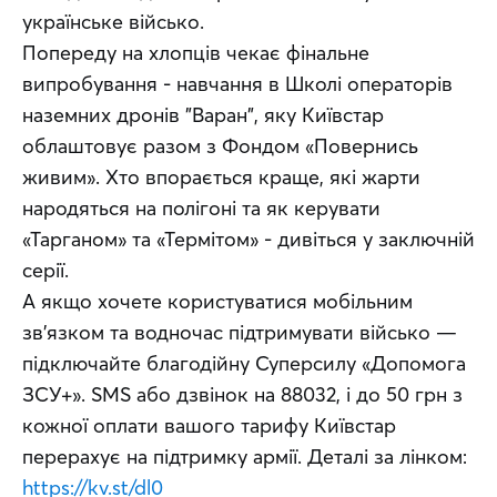
українське військо. 
Попереду на хлопців чекає фінальне 
випробування - навчання в Школі операторів 
наземних дронів "Варан", яку Київстар 
облаштовує разом з Фондом «Повернись 
живим». Хто впорається краще, які жарти 
народяться на полігоні та як керувати 
«Тарганом» та «Термітом» - дивіться у заключній 
серії. 
А якщо хочете користуватися мобільним 
зв'язком та водночас підтримувати військо —
підключайте благодійну Суперсилу «Допомога 
ЗСУ+». SMS або дзвінок на 88032, і до 50 грн з 
кожної оплати вашого тарифу Київстар 
перерахує на підтримку армії. Деталі за лінком: 
https://kv.st/dl0