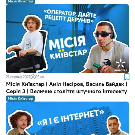
Місія Київстар
21 серпня 2025
32 хв.
Місія Київстар | Аміл Насіров, Василь Байдак |
Серія 3 | Величне століття штучного інтелекту
Місія Київстар