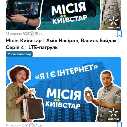
28 серпня 2025
25 хв.
Місія Київстар | Аміл Насіров, Василь Байдак |
Серія 4 | LTE-патруль
Місія Київстар
14 серпня 2025
24 хв.