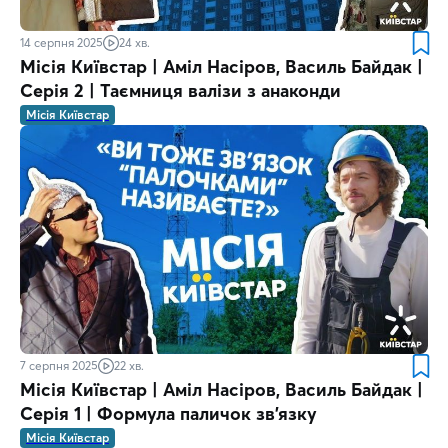
14 серпня 2025
24 хв.
Місія Київстар | Аміл Насіров, Василь Байдак |
Серія 2 | Таємниця валізи з анаконди
Місія Київстар
7 серпня 2025
22 хв.
Місія Київстар | Аміл Насіров, Василь Байдак |
Серія 1 | Формула паличок зв’язку
Місія Київстар