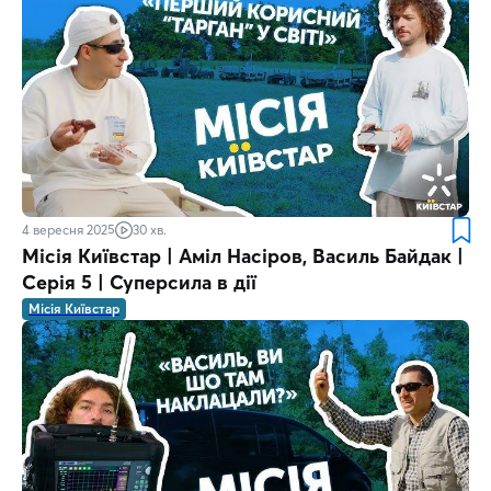
4 вересня 2025
30 хв.
Місія Київстар | Аміл Насіров, Василь Байдак |
Серія 5 | Суперсила в дії
Місія Київстар