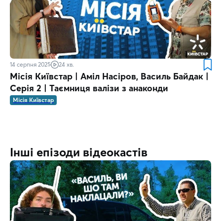
14 серпня 2025
24 хв.
Місія Київстар | Аміл Насіров, Василь Байдак |
Серія 2 | Таємниця валізи з анаконди
Місія Київстар
Інші епізоди відеокастів