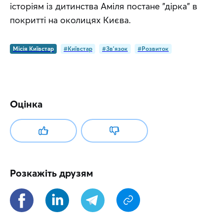
історіям із дитинства Аміля постане "дірка" в 
покритті на околицях Києва.
Місія Київстар
#Київстар
#Зв'язок
#Розвиток
Оцінка
Розкажіть друзям