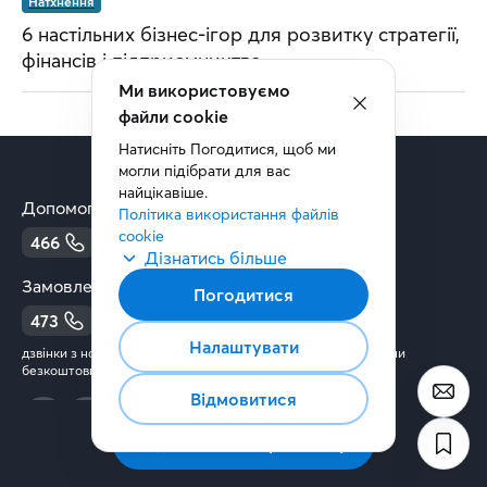
Натхнення
6 настільних бізнес-ігор для розвитку стратегії,
фінансів і підприємництва
Ми використовуємо
файли cookie
Натисніть Погодитися, щоб ми 
могли підібрати для вас 
найцікавіше.
Допомога:
Політика використання файлів 
cookie
466
0 800 300 466
Дізнатись більше
Замовлення бізнес послуг:
Погодитися
473
0 800 300 473
Налаштувати
дзвінки з номерів стаціонарного та мобільного зв’язку України
безкоштовні
Відмовитися
Підписатись на розсилку
Тренди та аналітика
Бізнес