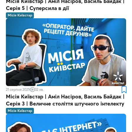
Місія Київстар | Аміл Насіров, Василь Байдак |
Серія 5 | Суперсила в дії
Місія Київстар
21 серпня 2025
32 хв.
Місія Київстар | Аміл Насіров, Василь Байдак |
Серія 3 | Величне століття штучного інтелекту
Місія Київстар