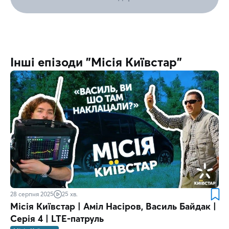
Інші епізоди "Місія Київстар"
28 серпня 2025
25 хв.
Місія Київстар | Аміл Насіров, Василь Байдак |
Серія 4 | LTE-патруль