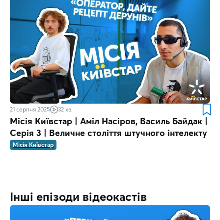
21 серпня 2025
32 хв.
Місія Київстар | Аміл Насіров, Василь Байдак |
Серія 3 | Величне століття штучного інтелекту
Місія Київстар
Інші епізоди відеокастів