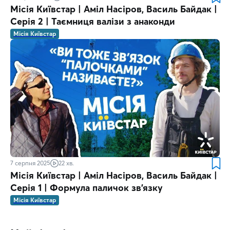
Місія Київстар | Аміл Насіров, Василь Байдак |
Серія 2 | Таємниця валізи з анаконди
Місія Київстар
7 серпня 2025
22 хв.
Місія Київстар | Аміл Насіров, Василь Байдак |
Серія 1 | Формула паличок зв’язку
Місія Київстар