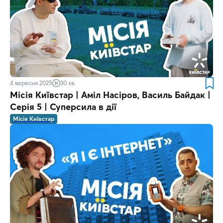
4 вересня 2025
30 хв.
Місія Київстар | Аміл Насіров, Василь Байдак |
Серія 5 | Суперсила в дії
Місія Київстар