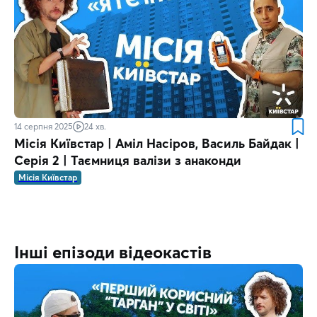
14 серпня 2025
24 хв.
Місія Київстар | Аміл Насіров, Василь Байдак |
Серія 2 | Таємниця валізи з анаконди
Місія Київстар
Інші епізоди відеокастів