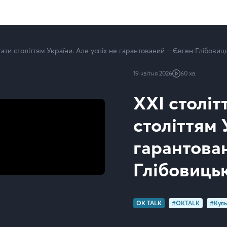
тати століттям України. Але успіх не гарантований – Євген Глібовиц
19 квітня 2026
60 хв.
XXI століт
століттям 
гарантова
Глібовиць
OK TALK
#OKTALK
#Куль