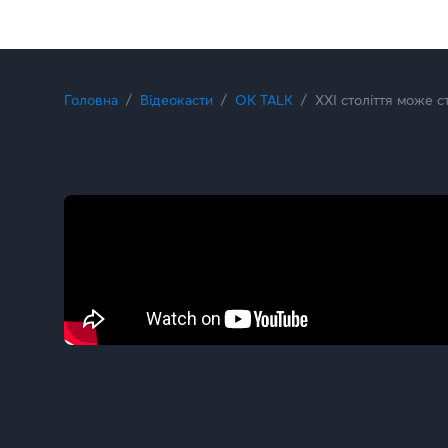
Головна
Відеокасти
OK TALK
XXI століття може с