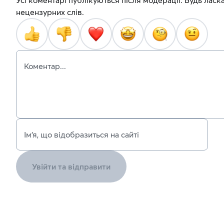
Усі коментарі публікуються після модерації. Будь ласка
нецензурних слів.
Коментар...
Ім’я, що відобразиться на сайті
Увійти та відправити