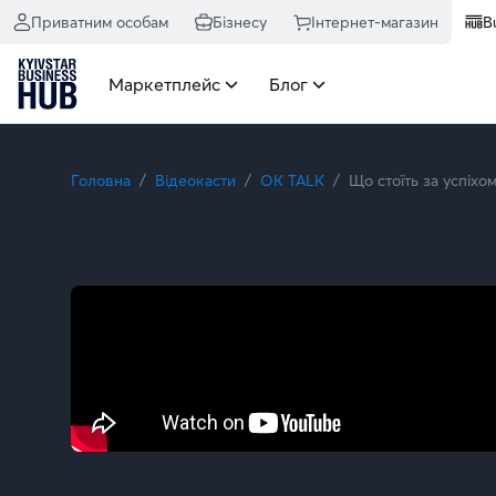
Що стоїть за успіхом «Ти – космос» і як продюсер перетворю
Приватним особам
Бізнесу
Інтернет-магазин
B
Маркетплейс
Блог
Головна
Відеокасти
OK TALK
Що стоїть за успіхо