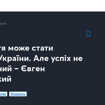
ький
тя може стати
України. Але успіх не
ний – Євген
кий
тура
#Розвиток