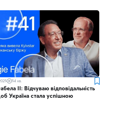
2025
54 хв.
абела ІІ: Відчуваю відповідальність
щоб Україна стала успішною