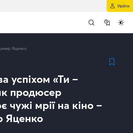
s Hub
Увійти
одимир Яценко
за успіхом «Ти –
 як продюсер
 чужі мрії на кіно –
р Яценко