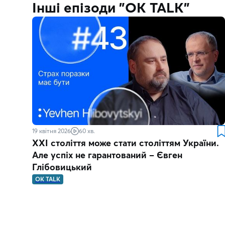
Інші епізоди "OK TALK"
19 квітня 2026
60 хв.
XXI століття може стати століттям України.
Але успіх не гарантований – Євген
Глібовицький
OK TALK