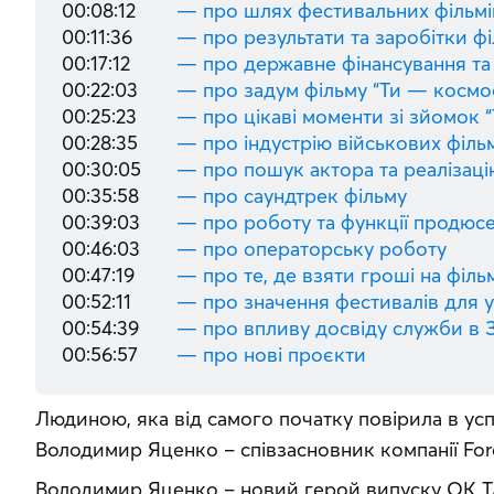
00:08:12
— про шлях фестивальних фільмі
00:11:36
— про результати та заробітки ф
00:17:12
— про державне фінансування та 
00:22:03
— про задум фільму “Ти — космос”
00:25:23
— про цікаві моменти зі зйомок 
00:28:35
— про індустрію військових філь
00:30:05
— про пошук актора та реалізацію
00:35:58
— про саундтрек фільму
00:39:03
— про роботу та функції продюс
00:46:03
— про операторську роботу
00:47:19
— про те, де взяти гроші на філь
00:52:11
— про значення фестивалів для у
00:54:39
— про впливу досвіду служби в З
00:56:57
— про нові проєкти
Людиною, яка від самого початку повірила в успі
Володимир Яценко – співзасновник компанії Fore
Володимир Яценко – новий герой випуску OK TA