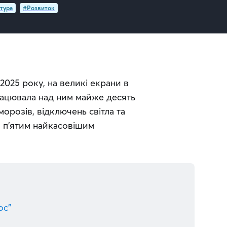
тура
#Розвиток
2025 року, на великі екрани в 
рацювала над ним майже десять 
орозів, відключень світла та 
в п’ятим найкасовішим 
ос”