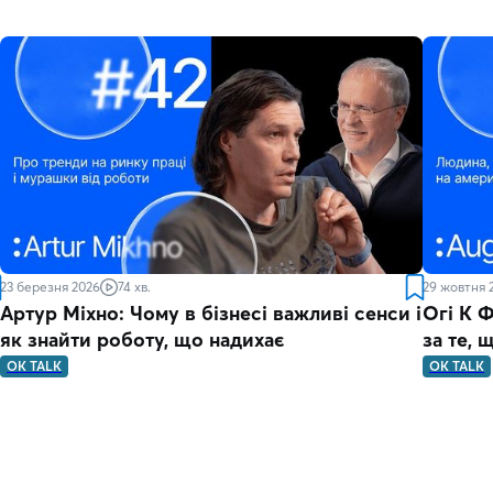
23 березня 2026
74 хв.
29 жовтня 
Артур Міхно: Чому в бізнесі важливі сенси і
Огі К Ф
як знайти роботу, що надихає
за те, 
OK TALK
OK TALK