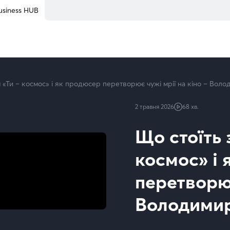
є чужі мрії на кіно – Володимир Яценко | Kyivstar Busines
usiness HUB
м «Ти – космос» і як продюсер перетворює чужі мрії на кіно – Вол
2 травня 2026
68 хв.
Що стоїть 
космос» і
перетворює
Володими