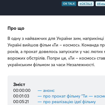
OK TALK
#OKTALK
#Куль
Про що
В одну з найважчих для України зим, наприкінці 
Україні вийшов фільм «Ти – космос». Команда п
років, а прокат довелось запускати у час лютих м
ворожих обстрілів. Попри це, «Ти – космос» ста
українським фільмом за часи Незалежності.
Зміст
00:00:00
— анонс
00:01:03
— про прокат фільму “Ти — косм
00:05:21
— про реалізацію ідеї фільму