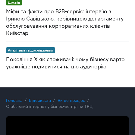
Досвід
Міфи та факти про B2B-сервіс: інтерв’ю з
Іриною Савіцькою, керівницею департаменту
обслуговування корпоративних клієнтів
Київстар
Аналітика та дослідження
Покоління Х як споживачі: чому бізнесу варто
уважніше подивитися на цю аудиторію
Головна
Відеокасти
Як це працює
Стабільний інтернет у бізнес-центрі чи ТРЦ