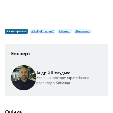
Як це працює
#ЯкЦеПрацює?
#Бізнес
#Інтернет
Експерт
Андрій Шелудько
Керівник сектору стратегічного
розвитку в Київстар
Оцінка