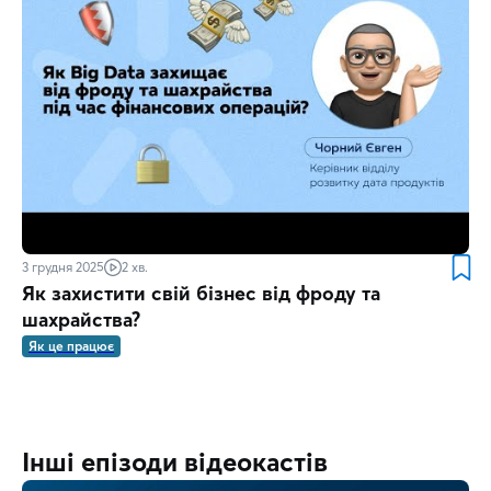
3 грудня 2025
2 хв.
Як захистити свій бізнес від фроду та
шахрайства?
Як це працює
Інші епізоди відеокастів