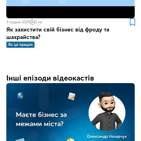
3 грудня 2025
2 хв.
Як захистити свій бізнес від фроду та
шахрайства?
Як це працює
Інші епізоди відеокастів