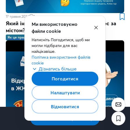
17 травня 2024
1 хв.
Який інтернет обрати, якщо маєте бізнес за
Ми використовуємо
містом?
файли cookie
Як це працює
Натисніть Погодитися, щоб ми 
могли підібрати для вас 
найцікавіше.
Політика використання файлів 
cookie
Дізнатись більше
Погодитися
Налаштувати
Відмовитися
Підписатись на розсилку