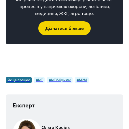
процесів у напрямках охорони, логістики,
медицини, ЖКГ, агро тощо.
Дізнатися більше
Як це працює
#IoT
#IoTiSKyivstar
#M2M
Експерт
Ольга Кисіль