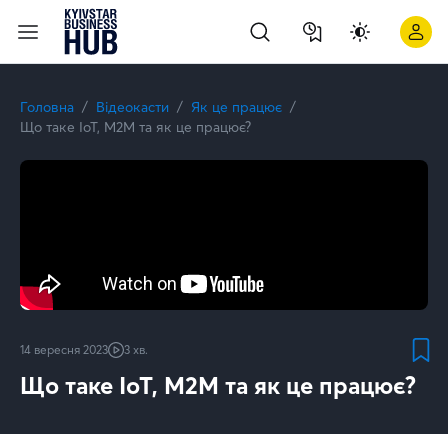
Як боротися з DDoS-атаками? | Kyivstar Business Hub
Головна
Відеокасти
Як це працює
Що таке ІоТ, M2M та як це працює?
14 вересня 2023
3 хв.
Що таке ІоТ, M2M та як це працює?