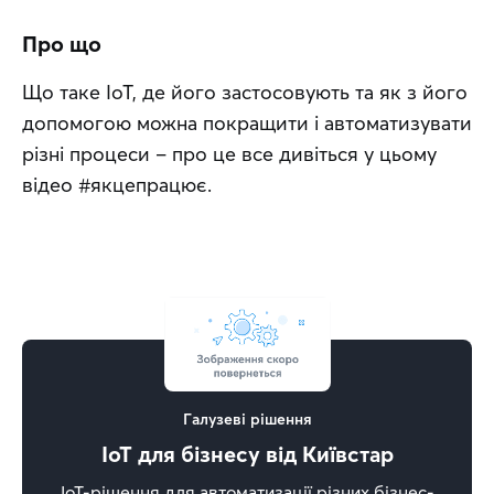
Про що
Що таке ІоТ, де його застосовують та як з його 
допомогою можна покращити і автоматизувати 
різні процеси – про це все дивіться у цьому 
відео #якцепрацює.
Галузеві рішення
IoT для бізнесу від Київстар
ІоТ-рішення для автоматизації різних бізнес-