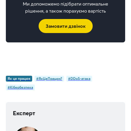
Ми допоможемо підібрати оптимальне
рішення, а також порахуємо вартість
Замовити дзвінок
Як це працює
#ЯкЦеПрацює?
#DDoS-атака
#Кібербезпека
Експерт