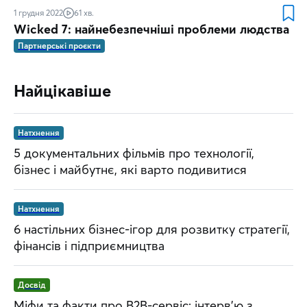
1 грудня 2022
61 хв.
Wicked 7: найнебезпечніші проблеми людства
Партнерські проєкти
Найцікавіше
Натхнення
5 документальних фільмів про технології,
бізнес і майбутнє, які варто подивитися
Натхнення
6 настільних бізнес-ігор для розвитку стратегії,
фінансів і підприємництва
Досвід
Міфи та факти про B2B-сервіс: інтерв’ю з