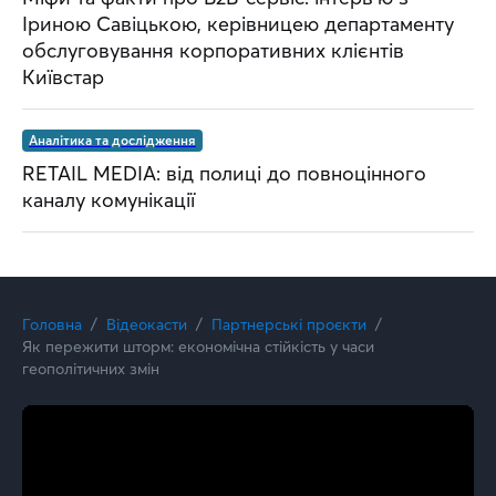
Іриною Савіцькою, керівницею департаменту
обслуговування корпоративних клієнтів
Київстар
Аналітика та дослідження
RETAIL MEDIA: від полиці до повноцінного
каналу комунікації
Головна
Відеокасти
Партнерські проєкти
Як пережити шторм: економічна стійкість у часи
геополітичних змін