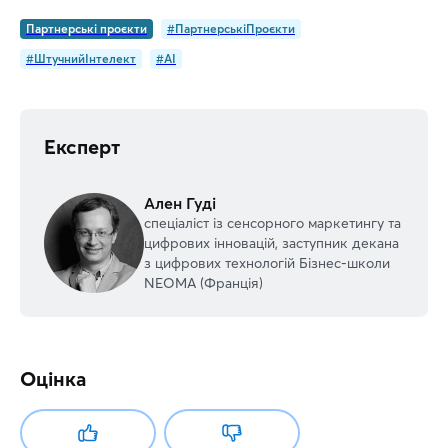
Партнерські проєкти
#ПартнерськіПроєкти
#ШтучнийІнтелект
#AI
Експерт
Ален Гуді
спеціаліст із сенсорного маркетингу та
цифрових інновацій, заступник декана
з цифрових технологій Бізнес-школи
NEOMA (Франція)
Оцінка