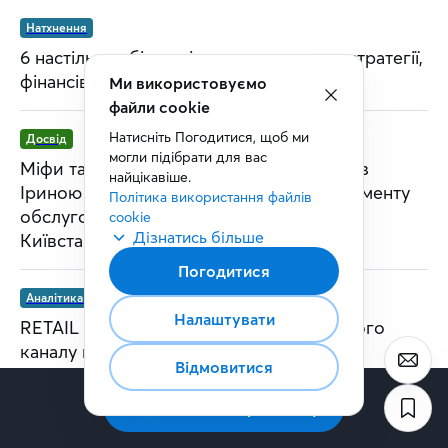
Натхнення
6 настільних бізнес-ігор для розвитку стратегії,
фінансів і підприємництва
Ми використовуємо
файли cookie
Натисніть Погодитися, щоб ми 
Досвід
могли підібрати для вас 
Міфи та факти про B2B-сервіс: інтерв’ю з
найцікавіше.
Іриною Савіцькою, керівницею департаменту
Політика використання файлів 
обслуговування корпоративних клієнтів
cookie
Дізнатись більше
Київстар
Погодитися
Аналітика та дослідження
Налаштувати
RETAIL MEDIA: від полиці до повноцінного
каналу комунікації
Відмовитися
Підписатись на розсилку