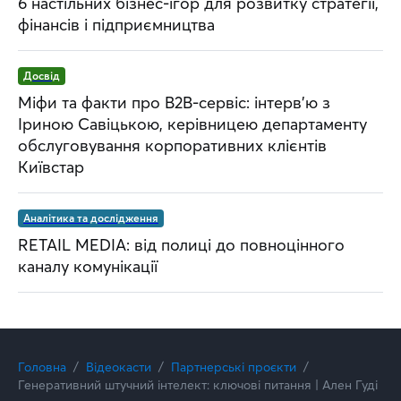
6 настільних бізнес-ігор для розвитку стратегії,
фінансів і підприємництва
Досвід
Міфи та факти про B2B-сервіс: інтерв’ю з
Іриною Савіцькою, керівницею департаменту
обслуговування корпоративних клієнтів
Київстар
Аналітика та дослідження
RETAIL MEDIA: від полиці до повноцінного
каналу комунікації
Головна
Відеокасти
Партнерські проєкти
Генеративний штучний інтелект: ключові питання | Ален Гуді