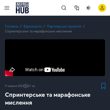
Генеративний штучний інтелект: ключові питання | Kyivstar
Головна
Відеокасти
Партнерські проєкти
Спринтерське та марафонське мислення
9 червня 2022
67 хв.
Спринтерське та марафонське
мислення