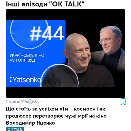
Інші епізоди "OK TALK"
2 травня 2026
68 хв.
Що стоїть за успіхом «Ти – космос» і як
продюсер перетворює чужі мрії на кіно –
Володимир Яценко
OK TALK