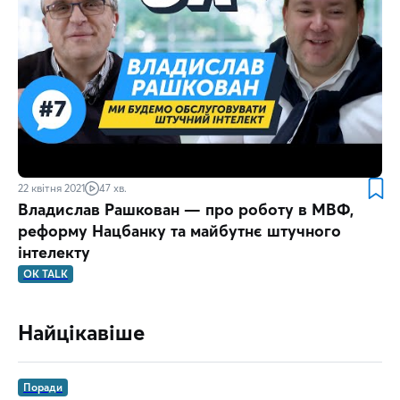
22 квітня 2021
47 хв.
Владислав Рашкован — про роботу в МВФ,
реформу Нацбанку та майбутнє штучного
інтелекту
OK TALK
Найцікавіше
Поради