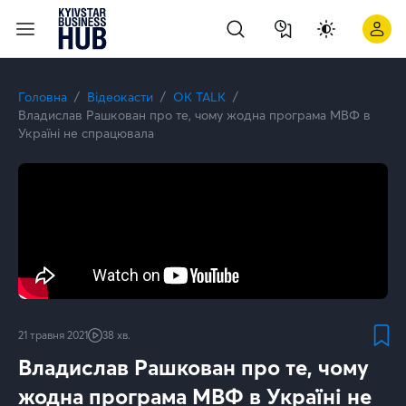
Що стоїть за успіхом «Ти – космос» і як продюсер перетворю
Головна
Відеокасти
OK TALK
Владислав Рашкован про те, чому жодна програма МВФ в
Україні не спрацювала
21 травня 2021
38 хв.
Владислав Рашкован про те, чому
жодна програма МВФ в Україні не