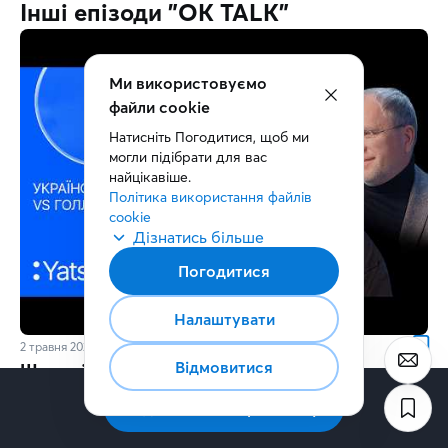
Інші епізоди "OK TALK"
Ми використовуємо
файли cookie
Натисніть Погодитися, щоб ми 
могли підібрати для вас 
найцікавіше.
Політика використання файлів 
cookie
Дізнатись більше
Погодитися
Налаштувати
2 травня 2026
68 хв.
Відмовитися
Що стоїть за успіхом «Ти – космос» і як
продюсер перетворює чужі мрії на кіно –
Підписатись на розсилку
Володимир Яценко
OK TALK