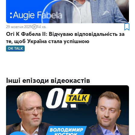
29 жовтня 2025
54 хв.
Огі К Фабела ІІ: Відчуваю відповідальність за
те, щоб Україна стала успішною
OK TALK
Інші епізоди відеокастів