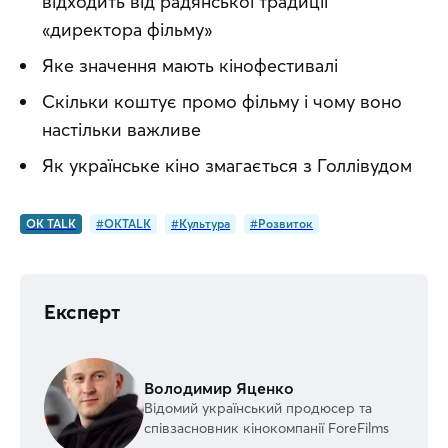
відходить від радянської традиції
«директора фільму»
Яке значення мають кінофестивалі
Скільки коштує промо фільму і чому воно
настільки важливе
Як українське кіно змагається з Голлівудом
OK TALK
#OKTALK
#Культура
#Розвиток
Експерт
Володимир Яценко
Відомий український продюсер та
співзасновник кінокомпанії ForeFilms