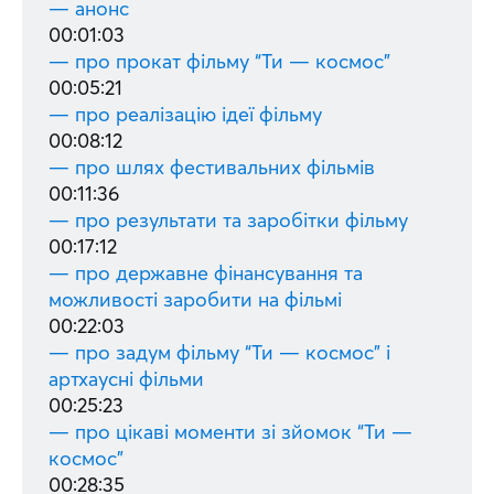
— анонс
00:01:03
— про прокат фільму “Ти — космос”
00:05:21
— про реалізацію ідеї фільму
00:08:12
— про шлях фестивальних фільмів
00:11:36
— про результати та заробітки фільму
00:17:12
— про державне фінансування та
можливості заробити на фільмі
00:22:03
— про задум фільму “Ти — космос” і
артхаусні фільми
00:25:23
— про цікаві моменти зі зйомок “Ти —
космос”
00:28:35