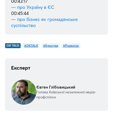
00:43:17
— про Україну в ЄС
00:45:44
— про бізнес як громадянське
суспільство
OK TALK
#OKTALK
#Культура
#Розвиток
Експерт
Євген Глібовицький
Голова Київської незалежної медіа-
профспілки