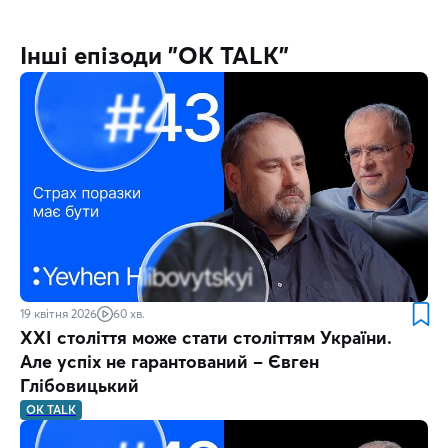
Інші епізоди "OK TALK"
19 квітня 2026
60 хв.
XXI століття може стати століттям України.
Але успіх не гарантований – Євген
Глібовицький
OK TALK