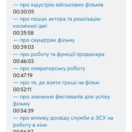
— про індустрію військових фільмів
00:30:05
— про пошук актора та реалізацію
космічної ідеї
00:35:58
— про саундтрек фільму
00:39:03
— про роботу та функції продюсера
00:46:03
— про операторську роботу
00:47:19
— про те, де взяти гроші на фільм
00:52:11
— про значення фестивалів для успіху
фільму
00:54:39
— про впливу досвіду служби в ЗСУ на
роботу в кіно
00:56:57