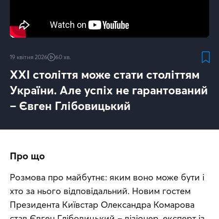
19 квітня 2026
60 хв.
XXI століття може стати століттям
України. Але успіх не гарантований
– Євген Глібовицький
Про що
Розмова про майбутнє: яким воно може бути і 
хто за нього відповідальний. Новим гостем 
Президента Київстар Олександра Комарова 
став Євген Глібовицький – візіонер, експерт із 