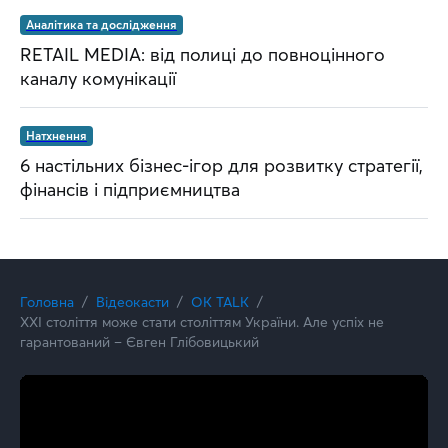
Аналітика та дослідження
RETAIL MEDIA: від полиці до повноцінного
каналу комунікації
Натхнення
6 настільних бізнес-ігор для розвитку стратегії,
фінансів і підприємництва
Головна
Відеокасти
OK TALK
XXI століття може стати століттям України. Але успіх не
гарантований – Євген Глібовицький