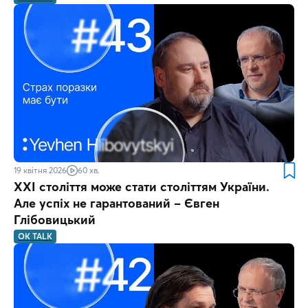
19 квітня 2026
60 хв.
XXI століття може стати століттям України.
Але успіх не гарантований – Євген
Глібовицький
OK TALK