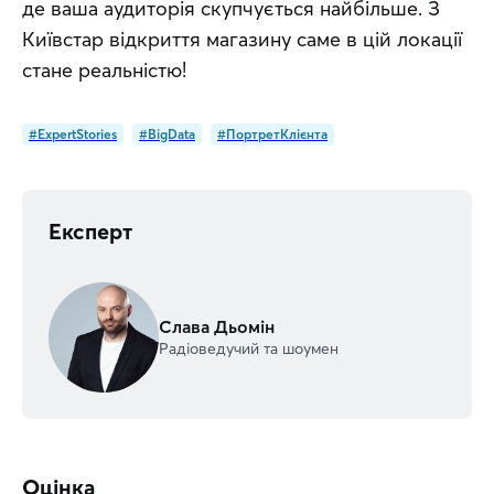
де ваша аудиторія скупчується найбільше. З 
Київстар відкриття магазину саме в цій локації 
стане реальністю!
#ExpertStories
#BigData
#ПортретКлієнта
Експерт
Слава Дьомін
Радіоведучий та шоумен
Оцінка