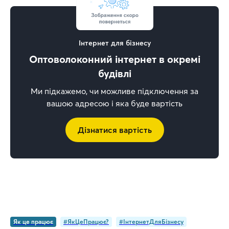
Інтернет для бізнесу
Оптоволоконний інтернет в окремі
будівлі
Ми підкажемо, чи можливе підключення за
вашою адресою і яка буде вартість
Дізнатися вартість
Як це працює
#ЯкЦеПрацює?
#ІнтернетДляБізнесу