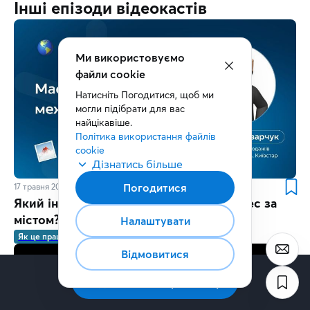
Інші епізоди відеокастів
Ми використовуємо
файли cookie
Натисніть Погодитися, щоб ми 
могли підібрати для вас 
найцікавіше.
Політика використання файлів 
cookie
Дізнатись більше
Погодитися
17 травня 2024
1 хв.
Який інтернет обрати, якщо маєте бізнес за
містом?
Налаштувати
Як це працює
Відмовитися
Підписатись на розсилку