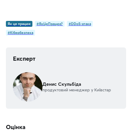
Як це працює
#ЯкЦеПрацює?
#DDoS-атака
#Кібербезпека
Експерт
Денис Скульбіда
продуктовий менеджер у Київстар
Оцінка