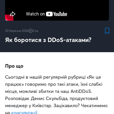
20 березня 2026
3 хв.
Як боротися з DDoS-атаками?
Про що
Сьогодні в нашій регулярній рубриці «Як це 
працює» говоримо про такі атаки, їхні слабкі 
місця, можливі збитки та наш AntiDDoS. 
Розповідає Денис Скульбіда, продуктовий 
менеджер у Київстар. Зацікавило? Чекатимемо 
на 
консультації
.