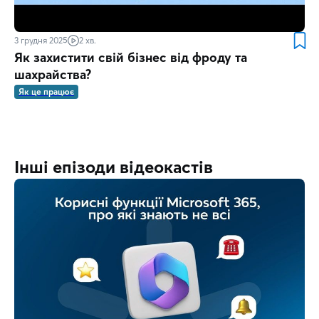
3 грудня 2025
2 хв.
Як захистити свій бізнес від фроду та
шахрайства?
Як це працює
Інші епізоди відеокастів