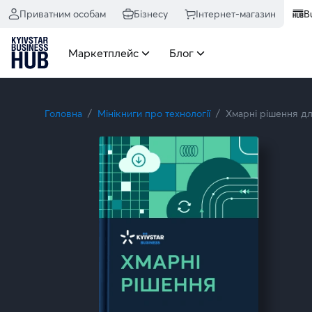
Хмарні сервіси для українського бізнесу | Kyivstar Business
Приватним особам
Бізнесу
Інтернет-магазин
B
Маркетплейс
Блог
Головна
Мінікниги про технології
Хмарні рішення дл