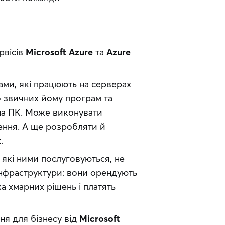
вісів 
Microsoft Azure
 та 
Azure 
ми, які працюють на серверах 
 звичних йому програм та 
 на ПК. Може виконувати 
ення. А ще розробляти й 
.
 які ними послуговуються, не 
інфраструктури: вони орендують 
 хмарних рішень і платять 
я для бізнесу від 
Microsoft 