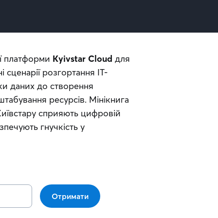
ї платформи 
Kyivstar Cloud
 для 
і сценарії розгортання ІТ-
ки даних до створення 
штабування ресурсів. Мінікнига 
иївстару сприяють цифровій 
печують гнучкість у 
Отримати