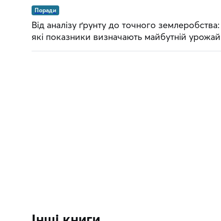
Поради
Від аналізу ґрунту до точного землеробства:
які показники визначають майбутній урожай
Інші книги