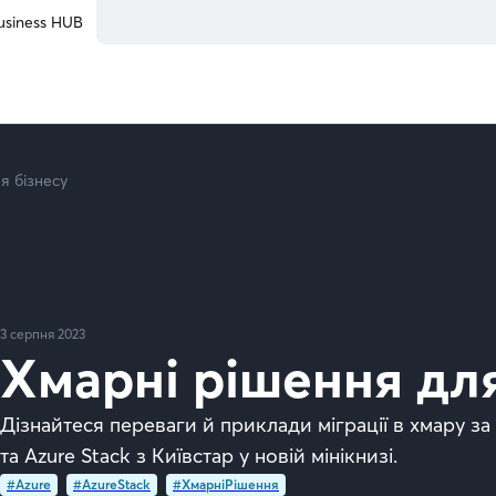
 Hub
usiness HUB
я бізнесу
3 серпня 2023
Хмарні рішення для
Дізнайтеся переваги й приклади міграції в хмару за
та Azure Stack з Київстар у новій мінікнизі.
#Azure
#AzureStack
#ХмарніРішення