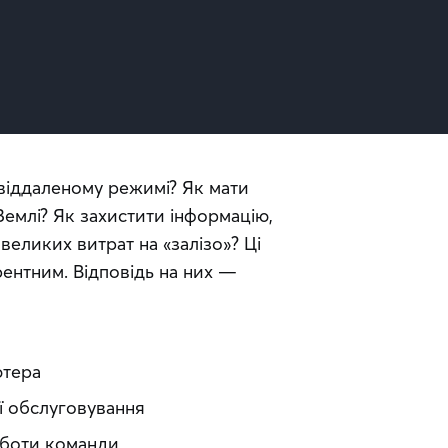
віддаленому режимі? Як мати 
емлі? Як захистити інформацію, 
еликих витрат на «залізо»? Ці 
ентним. Відповідь на них — 
ютера
її обслуговування
оботи команди