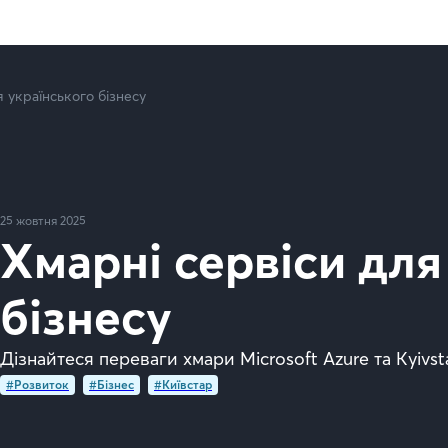
я українського бізнесу
25 жовтня 2025
Хмарні сервіси для
бізнесу
Дізнайтеся переваги хмари Microsoft Azure та Kyivst
#Розвиток
#Бізнес
#Київстар