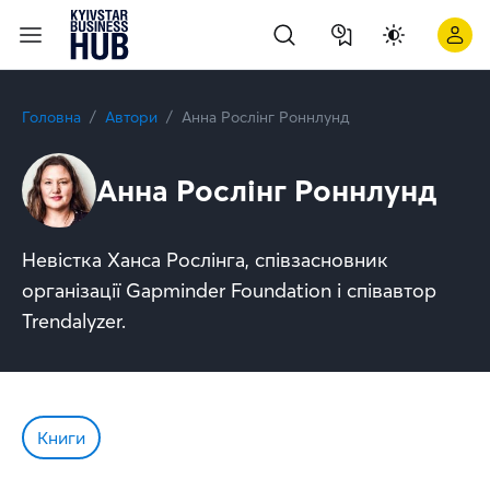
Головна
Автори
Анна Рослінг Роннлунд
Анна Рослінг Роннлунд
Невістка Ханса Рослінга, співзасновник
організації Gapminder Foundation і співавтор
Trendalyzer.
Книги