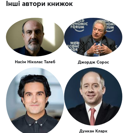
Інші автори книжок
Насім Ніколас Талеб
Джордж Сорос
Дункан Кларк