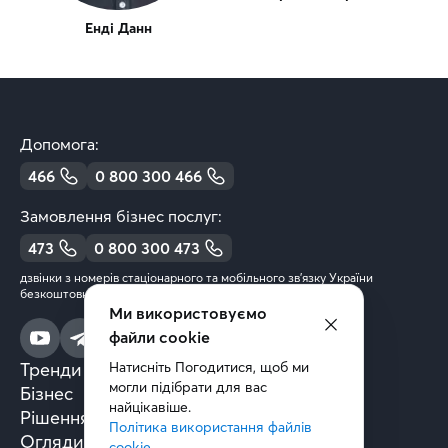
Енді Данн
Допомога:
466
0 800 300 466
Замовлення бізнес послуг:
473
0 800 300 473
дзвінки з номерів стаціонарного та мобільного зв’язку України
безкоштовні
Ми використовуємо
файли cookie
Натисніть Погодитися, щоб ми 
Тренди та аналітика
могли підібрати для вас 
Бізнес
найцікавіше.
Рішення та технології
Політика використання файлів 
Огляди книг
cookie