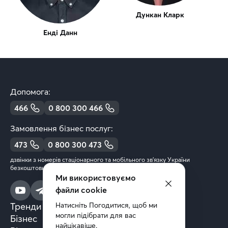
Дункан Кларк
Енді Данн
Допомога:
466
0 800 300 466
Замовлення бізнес послуг:
473
0 800 300 473
дзвінки з номерів стаціонарного та мобільного зв’язку України
безкоштовні
Ми використовуємо
файли cookie
Натисніть Погодитися, щоб ми 
Тренди та аналітика
могли підібрати для вас 
Бізнес
найцікавіше.