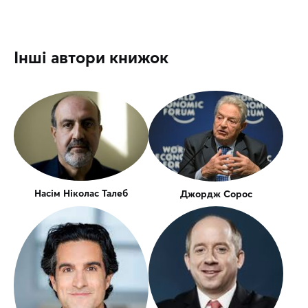
Інші автори книжок
Насім Ніколас Талеб
Джордж Сорос