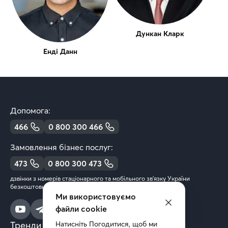
Дункан Кларк
Енді Данн
Допомога:
466
0 800 300 466
Замовлення бізнес послуг:
473
0 800 300 473
дзвінки з номерів стаціонарного та мобільного зв’язку України
безкоштовні
Ми використовуємо
файли cookie
Тренди та аналітика
Натисніть Погодитися, щоб ми 