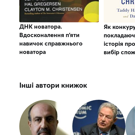
ДНК новатора.
Як конкуру
Вдосконалення п’яти
покладаючи
навичок справжнього
історія про
новатора
вибір спо
Інші автори книжок