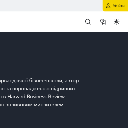
Увійти
арвардської бізнес-школи, автор
нню та впровадженню підривних
 в Harvard Business Review.
льш впливовим мислителем