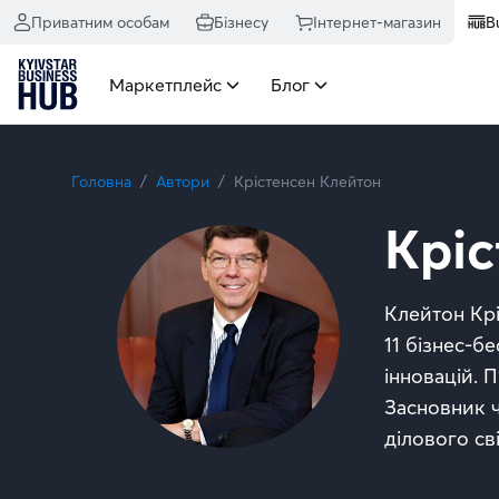
Приватним особам
Бізнесу
Інтернет-магазин
B
Маркетплейс
Блог
Головна
Автори
Крістенсен Клейтон
Кріс
Клейтон Крі
11 бізнес-б
інновацій. 
Засновник ч
ділового сві