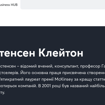
usiness HUB
тенсен Клейтон
стенсен – відомий вчений, консультант, професор Г
естселерів. Його основна праця присвячена створе
П’ятикратний лауреат премії McKinsey за кращу статтю
отирьох компаній. В 2001 році був названий найбі
ту.