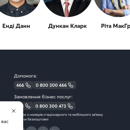
Енді Данн
Дункан Кларк
Ріта МакГ
Допомога:
466
0 800 300 466
Замовлення бізнес послуг:
473
0 800 300 473
дзвінки з номерів стаціонарного та мобільного зв’язку
України безкоштовні
вас 