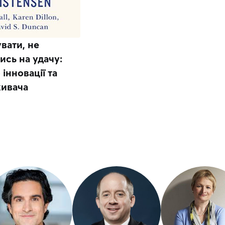
вати, не
сь на удачу:
 інновації та
живача