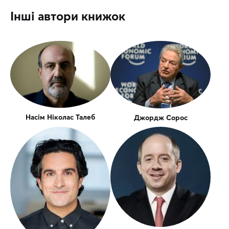
Інші автори книжок
Насім Ніколас Талеб
Джордж Сорос