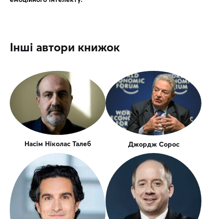
Інші автори книжок
Насім Ніколас Талеб
Джордж Сорос