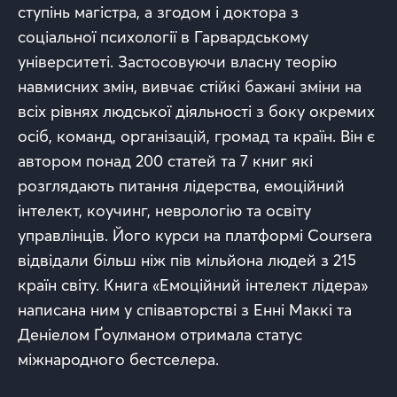
ступінь магістра, а згодом і доктора з
соціальної психології в Гарвардському
університеті. Застосовуючи власну теорію
навмисних змін, вивчає стійкі бажані зміни на
всіх рівнях людської діяльності з боку окремих
осіб, команд, організацій, громад та країн. Він є
автором понад 200 статей та 7 книг які
розглядають питання лідерства, емоційний
інтелект, коучинг, неврологію та освіту
управлінців. Його курси на платформі Coursera
відвідали більш ніж пів мільйона людей з 215
країн світу. Книга «Емоційний інтелект лідера»
написана ним у співавторстві з Енні Маккі та
Деніелом Ґоулманом отримала статус
міжнародного бестселера.