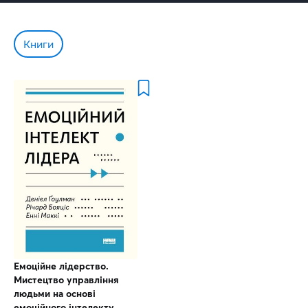
Книги
Емоційне лідерство.
Мистецтво управління
людьми на основі
емоційного інтелекту.