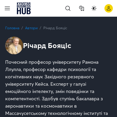
Головна
Автори
Річард Бояціс
Річард Бояціс
Почесний професор університету Рамона
Ллулла, професор кафедри психології та
когнітивних наук Західного резервного
університету Кейса. Експерт у галузі
емоційного інтелекту, змін поведінки та
компетентності. Здобув ступінь бакалавра з
аеронавтики та космонавтики в
Массачусетському технологічному інституті та