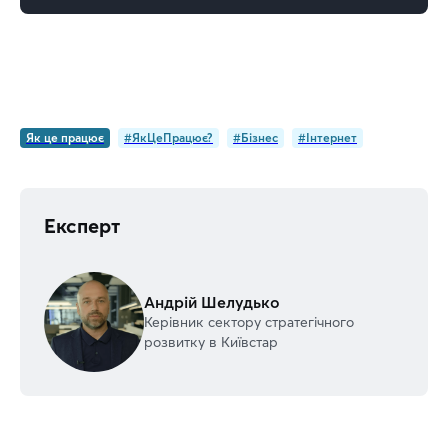
Як це працює
#ЯкЦеПрацює?
#Бізнес
#Інтернет
Експерт
Андрій Шелудько
Керівник сектору стратегічного
розвитку в Київстар