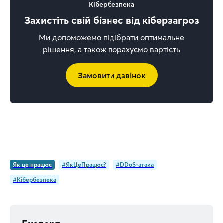
Кібербезпека
Захистіть свій бізнес від кіберзагроз
Ми допоможемо підібрати оптимальне
рішення, а також порахуємо вартість
Замовити дзвінок
Як це працює
#ЯкЦеПрацює?
#DDoS-атака
#Кібербезпека