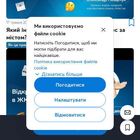
17 травня 2024
1 хв.
Ми використовуємо
Який інтернет обрати, якщо маєте бізнес за
файли cookie
містом?
Натисніть Погодитися, щоб ми 
Як це працює
могли підібрати для вас 
найцікавіше.
Політика використання файлів 
cookie
Дізнатись більше
Погодитися
Налаштувати
Відмовитися
Підписатись на розсилку