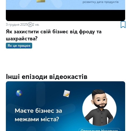
3 грудня 2025
2 хв.
Як захистити свій бізнес від фроду та
шахрайства?
Як це працює
Інші епізоди відеокастів