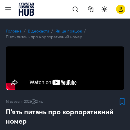
Як боротися з DDoS-атаками? | Kyivstar Business Hub
Головна
Відеокасти
Як це працює
П'ять питань про корпоративний номер
14 вересня 2023
2 хв.
П'ять питань про корпоративний
номер