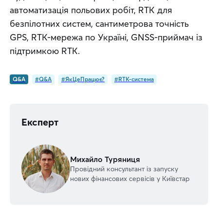
автоматизація польових робіт, RTK для 
безпілотних систем, сантиметрова точність 
GPS, RTK-мережа по Україні, GNSS-приймач із 
підтримкою RTK.
Q&A
#Q&A
#ЯкЦеПрацює?
#RTK-система
Експерт
Михайло Туряниця
Провідний консультант із запуску
нових фінансових сервісів у Київстар