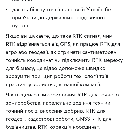
дає стабільну точність по всій Україні без
прив’язки до державних геодезичних
пунктів
Якщо ви шукаєте, що таке RTK-сигнал, чим 
RTK відрізняється від GPS, як працює RTK для 
агро або геодезії, як отримати сантиметрову 
точність координат чи підключити RTK-мережу 
для бізнесу, це відео допоможе швидко 
зрозуміти принцип роботи технології та її 
практичну користь для вашої компанії.
Часті сценарії використання: RTK для точного 
землеробства, паралельне водіння техніки, 
точний посів, внесення добрив, RTK для 
геодезії, кадастрові роботи, GNSS RTK для 
будівництва, RTK-корекція координат, 