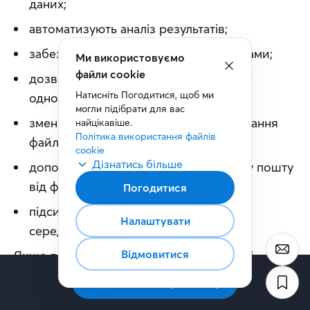
даних;
автоматизують аналіз результатів;
забезпечують безпечний обмін файлами;
Ми використовуємо
файли cookie
дозволяють редагувати документи
Натисніть Погодитися, щоб ми 
одночасно кільком користувачам;
могли підібрати для вас 
зменшують ризик втрати або дублювання
найцікавіше.
Політика використання файлів 
файлів;
cookie
Дізнатись більше
допомагають захищати корпоративну пошту
від фішингових атак;
Погодитися
підсилюють безпеку корпоративного
Налаштувати
середовища Microsoft 365.
Відмовитися
Якщо ви хочете дізнатися, які приховані 
можливості Microsoft 365 можуть допомогти 
Підписатись на розсилку
бізнесу працювати продуктивніше, як 