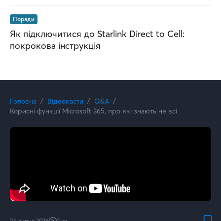
Поради
Як підключитися до Starlink Direct to Cell:
покрокова інструкція
Головна
Відеокасти
Q&A
Корисні функції Microsoft 365, про які знають не всі
24 липня 2026
2 хв.