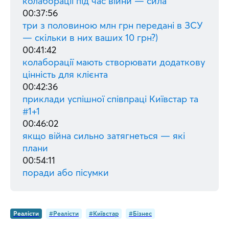
колаборації під час війни — сила
00:37:56
три з половиною млн грн передані в ЗСУ
— скільки в них ваших 10 грн?)
00:41:42
колаборації мають створювати додаткову
цінність для клієнта
00:42:36
приклади успішної співпраці Київстар та
#1+1
00:46:02
якщо війна сильно затягнеться — які
плани
00:54:11
поради або пісумки
Реалісти
#Реалісти
#Київстар
#Бізнес