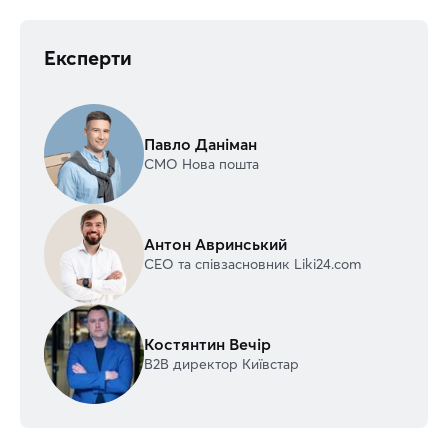
Експерти
Павло Даніман
СМО Нова пошта
Антон Авринський
CEO та співзасновник Liki24.com
Костянтин Вечір
В2В директор Київстар