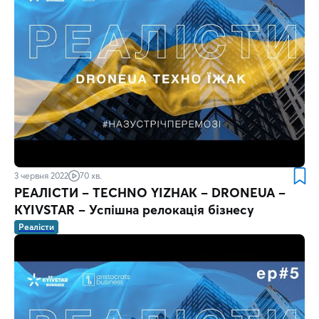
3 червня 2022
70 хв.
РЕАЛІСТИ – TECHNO YIZHAK – DRONЕUA –
KYIVSTAR – Успішна релокація бізнесу
Реалісти