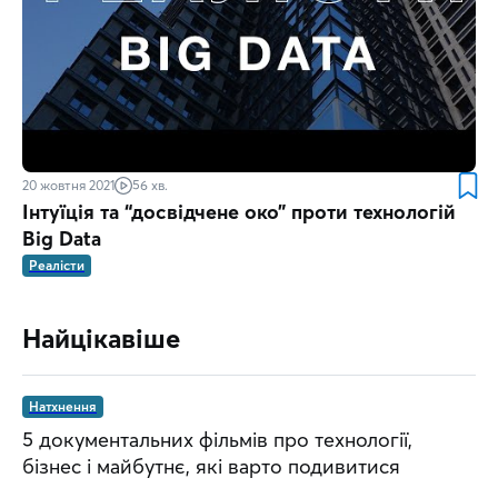
20 жовтня 2021
56 хв.
Інтуїція та “досвідчене око” проти технологій
Big Data
Реалісти
Найцікавіше
Натхнення
5 документальних фільмів про технології,
бізнес і майбутнє, які варто подивитися