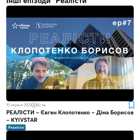
Інші епізоди "Реалісти"
10 червня 2022
82 хв.
РЕАЛІСТИ – Євген Клопотенко – Діма Борисов
– KYIVSTAR
Реалісти