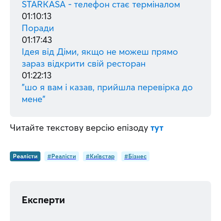
STARKASA - телефон стає терміналом
01:10:13
Поради
01:17:43
Ідея від Діми, якщо не можеш прямо
зараз відкрити свій ресторан
01:22:13
"шо я вам і казав, прийшла перевірка до
мене"
Читайте текстову версiю епiзоду 
тут
Реалісти
#Реалісти
#Київстар
#Бізнес
Експерти