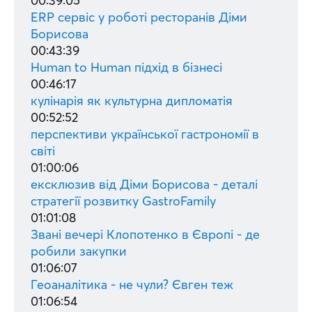
00:39:05
ERP сервіс у роботі ресторанів Діми
Борисова
00:43:39
Human to Human підхід в бізнесі
00:46:17
кулінарія як культурна дипломатія
00:52:52
перспективи української гастрономії в
світі
01:00:06
ексклюзив від Діми Борисова - деталі
стратегії розвитку GastroFamily
01:01:08
Звані вечері Клопотенко в Європі - де
робили закупки
01:06:07
Геоаналітика - не чули? Євген теж
01:06:54