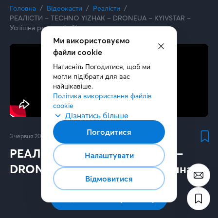
Головна
Відеокасти
Реалісти
РЕАЛІСТИ – TECHNO YIZHAK – DRONЕUA – KYIVSTAR –
Успішна релокація бізнесу
Ми використовуємо
файли cookie
Натисніть Погодитися, щоб ми 
могли підібрати для вас 
найцікавіше.
Політика використання файлів 
cookie
Дізнатись більше
Погодитися
3 червня 2022
70 хв.
РЕАЛІСТИ – TECHNO YIZHAK –
Налаштувати
DRONЕUA – KYIVSTAR – Успішна
Відмовитися
релокація бізнесу
Підписатись на розсилку