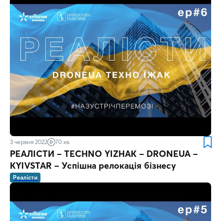
3 червня 2022
70 хв.
РЕАЛІСТИ – TECHNO YIZHAK – DRONЕUA –
KYIVSTAR – Успішна релокація бізнесу
Реалісти