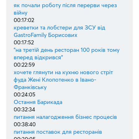
як почали роботу після перерви через
війну
00:17:02
креветки та лобстери для ЗСУ від
GastroFamily Борисових
00:17:52
"на третій день ресторан 100 років тому
вперед відкрився"
00:22:59
хочете глянути на кухню нового стріт
фуда Жені Клопотенко в Івано-
Франківську
00:24:05
Остання Барикада
00:32:34
питання налагодження бізнес процесів
00:38:40
питання поставок для ресторанів