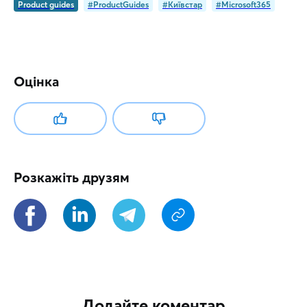
Product guides
#ProductGuides
#Київстар
#Microsoft365
Оцінка
Розкажіть друзям
Додайте коментар