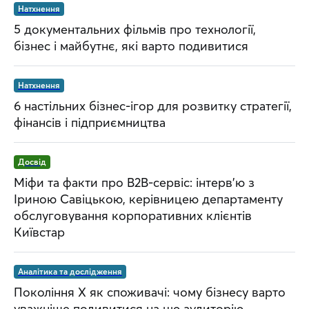
Натхнення
5 документальних фільмів про технології,
бізнес і майбутнє, які варто подивитися
Натхнення
6 настільних бізнес-ігор для розвитку стратегії,
фінансів і підприємництва
Досвід
Міфи та факти про B2B-сервіс: інтерв’ю з
Іриною Савіцькою, керівницею департаменту
обслуговування корпоративних клієнтів
Київстар
Аналітика та дослідження
Покоління Х як споживачі: чому бізнесу варто
уважніше подивитися на цю аудиторію