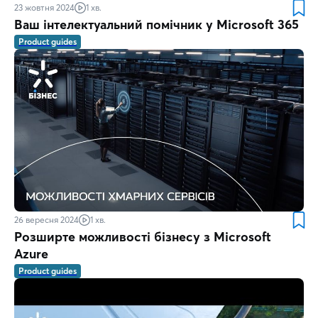
23 жовтня 2024
1 хв.
Ваш інтелектуальний помічник у Microsoft 365
Product guides
26 вересня 2024
1 хв.
Розширте можливості бізнесу з Microsoft
Azure
Product guides