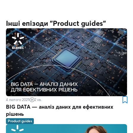
Інші епізоди "Product guides"
4 лютого 2025
2 хв.
BIG DATA — аналіз даних для ефективних
рішень
Product guides