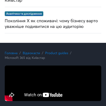
Київстар
Аналітика та дослідження
Покоління Х як споживачі: чому бізнесу варто
уважніше подивитися на цю аудиторію
Головна
Відеокасти
Product guides
Microsoft 365 від Київстар