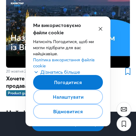
Ми використовуємо
файли cookie
Натисніть Погодитися, щоб ми 
могли підібрати для вас 
найцікавіше.
Політика використання файлів 
cookie
Дізнатись більше
20 жовтня 2021
1 хв.
Хочете знаходити клієнтів швидше та
Погодитися
продавати більше?
Product guides
Налаштувати
Відмовитися
Найцікавіше
Підписатись на розсилку
Натхнення