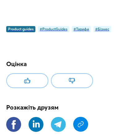
Product guides
#ProductGuides
#Тарифи
#Бізнес
Оцінка
Розкажіть друзям