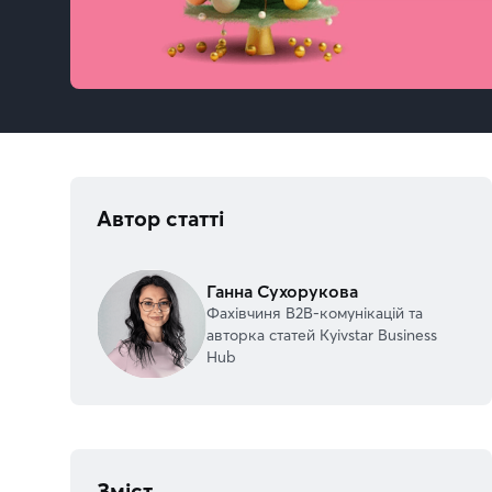
Автор статті
Ганна Сухорукова
Фахівчиня В2В-комунікацій та
авторка статей Kyivstar Business
Hub
Зміст