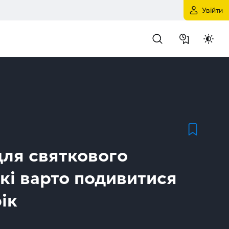
Увійти
для святкового
кі варто подивитися
ік