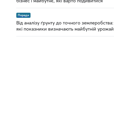
бізнес і майбутнє, які варто подивитися
Поради
Від аналізу ґрунту до точного землеробства:
які показники визначають майбутній урожай