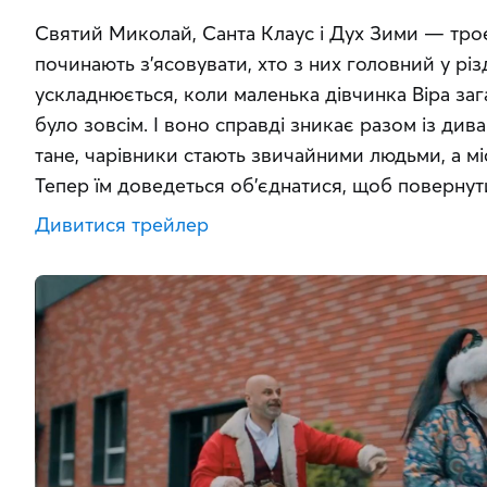
Святий Миколай, Санта Клаус і Дух Зими — троє
починають з’ясовувати, хто з них головний у різ
ускладнюється, коли маленька дівчинка Віра заг
було зовсім. І воно справді зникає разом із дива
тане, чарівники стають звичайними людьми, а мі
Тепер їм доведеться об’єднатися, щоб повернути
Дивитися трейлер