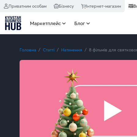
Приватним особам
Бізнесу
Інтернет-магазин
B
Маркетплейс
Блог
Головна
Статті
Натхнення
8 фільмів для святково