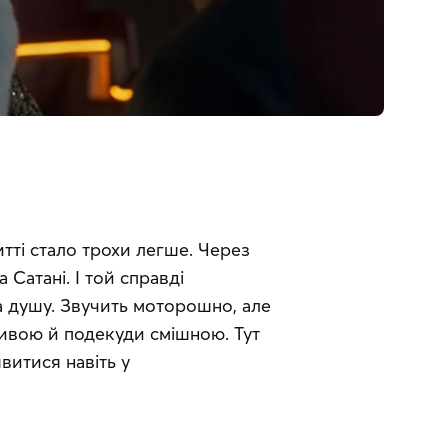
ті стало трохи легше. Через 
Сатані. І той справді 
 душу. Звучить моторошно, але 
ивою й подекуди смішною. Тут 
витися навіть у 