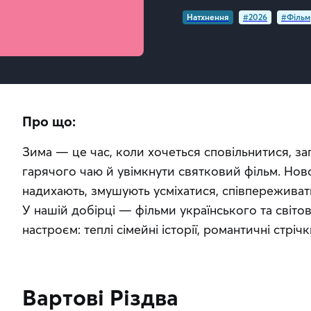
Натхнення
#2026
#Фільм
Про що:
Зима — це час, коли хочеться сповільнитися, за
гарячого чаю й увімкнути святковий фільм. Новор
надихають, змушують усміхатися, співпереживати 
У нашій добірці — фільми українського та світо
настроєм: теплі сімейні історії, романтичні стрічк
Вартові Різдва