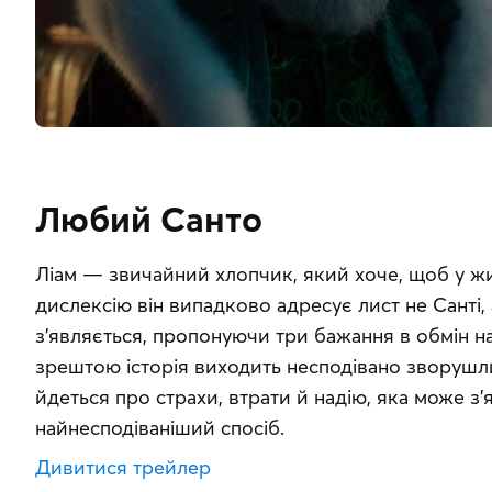
Любий Санто
Ліам — звичайний хлопчик, який хоче, щоб у жит
дислексію він випадково адресує лист не Санті, а 
з’являється, пропонуючи три бажання в обмін на
зрештою історія виходить несподівано зворушл
йдеться про страхи, втрати й надію, яка може з’я
найнесподіваніший спосіб.
Дивитися трейлер