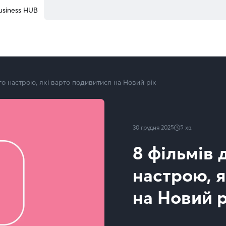
usiness HUB
го настрою, які варто подивитися на Новий рік
30 грудня 2025
5
хв.
8 фільмів 
настрою, я
на Новий р