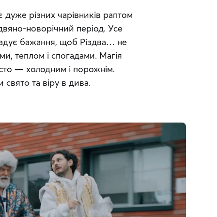
 дуже різних чарівників раптом 
двяно-новорічний період. Усе 
адує бажання, щоб Різдва… не 
ми, теплом і спогадами. Магія 
сто — холодним і порожнім. 
 свято та віру в дива.