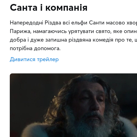
Санта і компанія
Напередодні Різдва всі ельфи Санти масово хвор
Парижа, намагаючись урятувати свято, яке опини
добра і дуже затишна різдвяна комедія про те, щ
потрібна допомога.
Дивитися трейлер