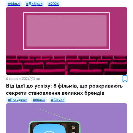
#Фільм
#Добірка
#2024
4 жовтня 2024
5
хв.
Від ідеї до успіху: 8 фільмів, що розкривають
секрети становлення великих брендів
#Брендинг
#Фільм
#Бізнес