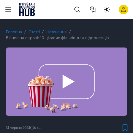
10 цікавих фільмів для підприємців про бізнес | Kyivstar Bu
Головна
Статті
Натхнення
Бізнес на екрані: 10 цікавих фільмів для підприємців
14 червня 2024
6
хв.