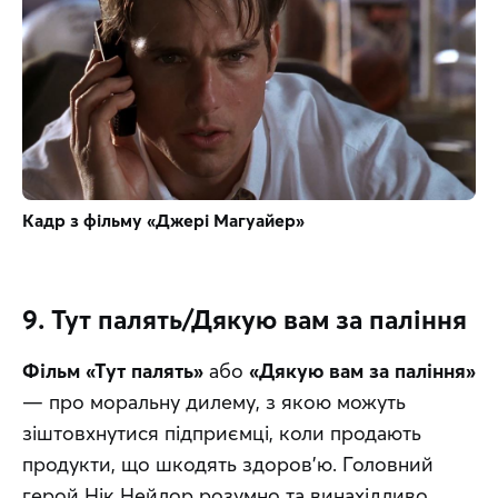
Кадр з фільму «Джері Магуайер»
9. Тут палять/Дякую вам за паління
Фільм «Тут палять»
 або 
«Дякую вам за паління»
— про моральну дилему, з якою можуть 
зіштовхнутися підприємці, коли продають 
продукти, що шкодять здоров’ю. Головний 
герой Нік Нейлор розумно та винахідливо 