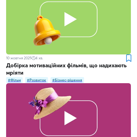
10 жовтня 2025
4
хв.
Добірка мотиваційних фільмів, що надихають
мріяти
#Фільм
#Розвиток
#Бізнес-рішення