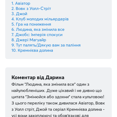
1. Авіатор
2. Вовк з Уолл-Стріт
3. Джой
4. Клуб молодих мільярдерів
5. Гра на пониження
6. Людина, яка змінила все
7. Джобс: Імперія спокуси
8. Джері Магуайр
9. Тут палять/Дякую вам за паління
10. Кремнієва долина
Коментар від
Дарина
Фільм "Людина, яка змінила все" один з
найулюбленіших. Дуже цікавий і не дивно що
цитата "Змінюйся або здохни" стала культовою!
З цього переліку також дивилася Авіатор, Вовк
з Уолл стріт, Джой та серіал Кремнієва долина -
усі вони захоплюючі та обов'язкові для