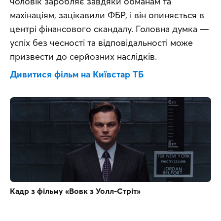
чоловік заробляє завдяки обманам та 
махінаціям, зацікавили ФБР, і він опиняється в 
центрі фінансового скандалу. Головна думка — 
успіх без чесності та відповідальності може 
призвести до серйозних наслідків.
Дивитися фільм на Київстар ТБ
Кадр з фільму «Вовк з Уолл-Стріт»