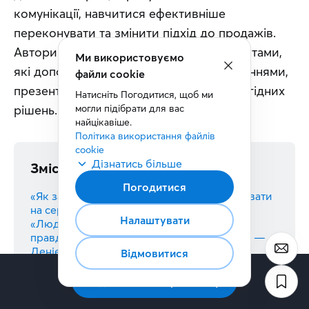
комунікації, навчитися ефективніше 
переконувати та змінити підхід до продажів. 
Автори діляться практичними інструментами, 
які допомагають працювати із запереченнями, 
презентувати ідеї та досягати взаємовигідних 
рішень.
Зміст
«Як зачаровувати людей. Мистецтво впливати
на серця, уми та вчинки» — Гай Кавасакі
«Людині властиво продавати. Дивовижна
правда про те, як спонукати решту до дій» —
Деніел Пінк
«Гнучкі продажі. Як отримати прискорення в
сучасному мінливому світі» — Джилл Конрат
«Суперкомунікатори. Як відкрити для себе
таємну мову контакту» — Чарльз Дахігг