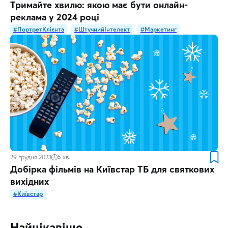
Тримайте хвилю: якою має бути онлайн-
реклама у 2024 році
#ПортретКлієнта
#ШтучнийІнтелект
#Маркетинг
29 грудня 2023
5
хв.
Добірка фільмів на Київстар ТБ для святкових
вихідних
#Київстар
Найцікавіше