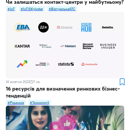
Чи залишаться контакт-центри у майбутньому?
#IoT
#IoTiSKyivstar
#ВіртуальнаATC
14 жовтня 2022
7
хв.
16 ресурсів для визначення ринкових бізнес-
тенденцій
#Рішення
#Технології