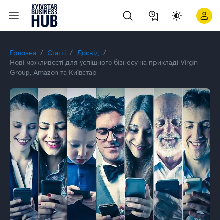
Як Big Data допомагає бізнесу краще розуміти клієнтів: дос
Головна
Статті
Досвід
Нові можливості для успішного бізнесу на прикладі Virgin
Group, Amazon та Київстар