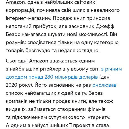
Amazon, одна з найбільших світових 
корпорацій, починала свій шлях з невеликого 
інтернет-магазину. Продаж книг приносив 
непоганий прибуток, але засновник Джефф 
Безос намагався шукати нові можливості. Він 
розумів: сподіватися тільки на одну категорію 
товарів безглуздо та недалекоглядно.
Сьогодні Amazon вважається одним 
з найбільших рітейлерів у всьому світі 
з річним 
доходом понад 280 мільярдів доларів
 (дані 
2020 року). Його засновник не раз 
очолював
список найбагатших людей світу. Зараз 
компанія не тільки продає книги, але також 
видає їх, займається створенням фільмів 
та підключенням супутникового інтернету. 
А одним з найуспішніших її проектів стала 