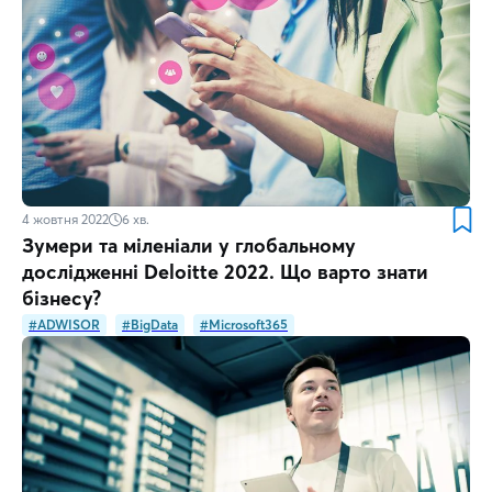
4 жовтня 2022
6
хв.
Зумери та міленіали у глобальному
дослідженні Deloitte 2022. Що варто знати
бізнесу?
#ADWISOR
#BigData
#Microsoft365