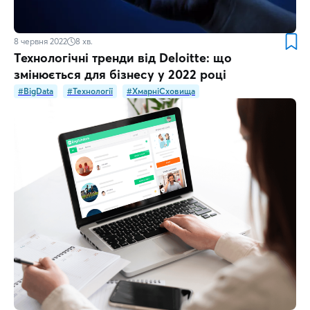
8 червня 2022
8
хв.
Технологічні тренди від Deloitte: що
змінюється для бізнесу у 2022 році
#BigData
#Технології
#ХмарніСховища