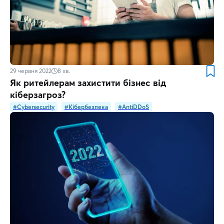
29 червня 2022
8
хв.
Як ритейлерам захистити бізнес від
кіберзагроз?
#Cybersecurity
#Кібербезпека
#AntiDDoS