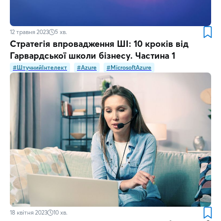
12 травня 2023
5
хв.
Стратегія впровадження ШІ: 10 кроків від
Гарвардської школи бізнесу. Частина 1
#ШтучнийІнтелект
#Azure
#MicrosoftAzure
18 квітня 2023
10
хв.