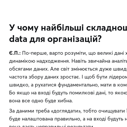
У чому найбільші складнощі
data для організацій?
Є.П.:
 По-перше, варто розуміти, що великі дані 
динамікою надходження. Навіть звичайна аналі
обсягами даних. Але світ змінюється дуже швидк
частота збору даних зростає. І щоб бути лідером
швидко, а рухатися фундаментально, мати в ком
Бо якщо на вході будуть помилкові дані, то якою
вона все одно буде хибна.
За даними треба «доглядати», тобто очищувати ї
буде налаштована правильно, а на вході будуть н
вона дасть неправильні результати.