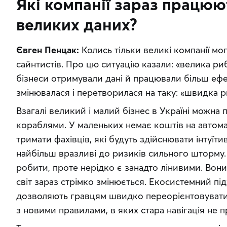
Які компанії зараз працюю
великих даних?
Євген Пенцак:
 Колись тільки великі компанії мо
сайнтистів. Про цю ситуацію казали: «велика рибк
бізнеси отримували дані й працювали більш ефек
змінювалася і перетворилася на таку: «швидка ри
Взагалі великий і малий бізнес в Україні можна
кораблями. У маленьких немає коштів на автомат
тримати фахівців, які будуть здійснювати інтуїти
найбільш вразливі до ризиків сильного шторму. 
робити, проте нерідко є занадто лінивими. Вони 
світ зараз стрімко змінюється. Екосистемний під
дозволяють гравцям швидко переорієнтовуватис
з новими правилами, в яких стара навігація не 