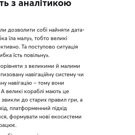
ть з аналітикою
гли дозволити собі найняти дата-
а їла малу», тобто великі 
тивно. Та поступово ситуація 
бка їсть повільну».
 порівняти з великими й малими 
изовану навігаційну систему чи 
вну навігацію – тому вони 
А великі кораблі мають це 
звикли до старих правил гри, а 
хід, платформенний підхід 
я, формувати нові екосистеми 
працює.