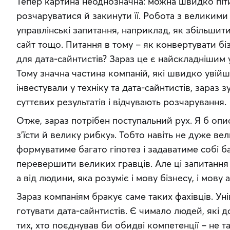
Тепер картина неоднозначна: можна швидко піти 
розчаруватися й закинути її. Робота з великими 
управлінські запитання, наприклад, як збільшити 
сайт тощо. Питання в тому – як конвертувати біз
для дата-сайнтистів? Зараз це є найскладнішим 
Тому значна частина компаній, які швидко увійшл
інвестували у техніку та дата-сайнтистів, зараз 
суттєвих результатів і відчувають розчарування.
Отже, зараз потрібен поступальний рух. Я б опи
з’їсти й велику рибку». Тобто навіть не дуже вел
формуватиме багато гіпотез і задаватиме собі ба
перевершити великих гравців. Але ці запитання 
а від людини, яка розуміє і мову бізнесу, і мову 
Зараз компаніям бракує саме таких фахівців. Ун
готувати дата-сайнтистів. Є чимало людей, які до
тих, хто поєднував би обидві компетенції – не та