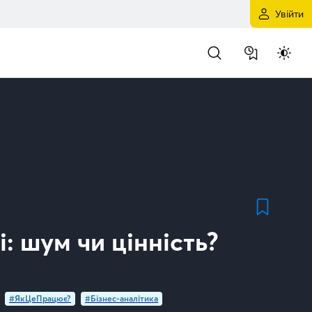
Увійти
і: шум чи цінність?
#ЯкЦеПрацює?
#Бізнес-аналітика