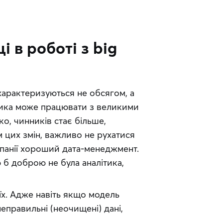
 в роботі з big
характеризуються не обсягом, а 
тика може працювати з великими 
о, чинників стає більше, 
 цих змін, важливо не рухатися 
панії хороший дата-менеджмент. 
 б доброю не була аналітика, 
х. Адже навіть якщо модель 
еправильні (неочищені) дані, 