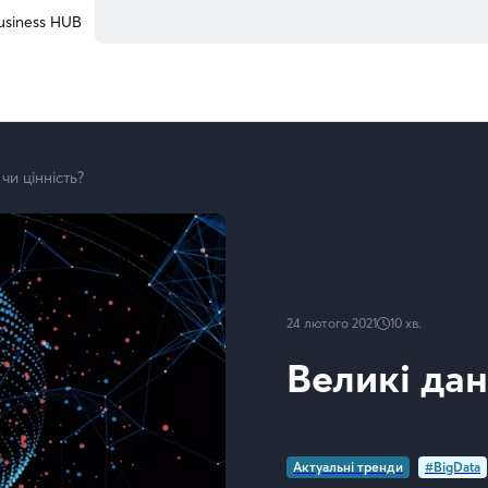
usiness HUB
чи цінність?
24 лютого 2021
10
хв.
Великі дан
Актуальні тренди
#BigData