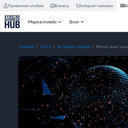
Приватним особам
Бізнесу
Інтернет-магазин
B
Маркетплейс
Блог
Головна
Статті
Актуальні тренди
Великі дані: шум 