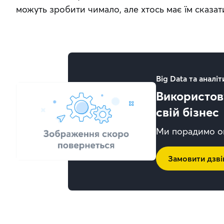
можуть зробити чимало, але хтось має їм сказат
Big Data та аналіт
Використову
свій бізнес
Ми порадимо оп
Замовити дзві