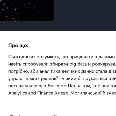
Про що:
Сьогодні всі розуміють, що працювати з даними 
навіть спробували збирати big data й розчарува
потрібно, аби аналітика великих даних стала ді
управлінських рішень? І у який бік рухається це
поспілкувалися з Євгеном Пенцаком, керівником 
Analytics and Finance Києво-Могилянської бізне