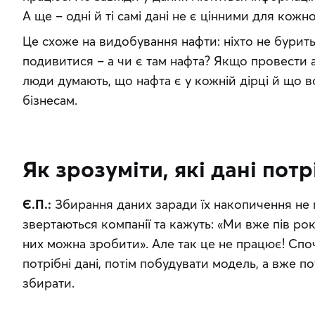
А ще – одні й ті самі дані не є цінними для кожно
Це схоже на видобування нафти: ніхто не бурит
подивитися – а чи є там нафта? Якщо провести 
люди думають, що нафта є у кожній дірці й що в
бізнесам.
Як зрозуміти, які дані потр
Є.П.:
 Збирання даних заради їх накопичення не 
звертаються компанії та кажуть: «Ми вже пів року
них можна зробити». Але так це не працює! Споч
потрібні дані, потім побудувати модель, а вже пот
збирати.