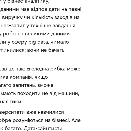
у бізнес-аналітику, 
даними має відповідати на певні 
виручку чи кількість заходів на 
нес-запит у технічне завдання 
у роботі з великими даними. 
и у сферу big data, чимало 
зупинилися: вони не бачать 
сав це так: «голодна рибка може 
ика компанія, якщо 
гато запитань, зможе 
мають походити не від машини, 
аналітики.
іверситети вже навчилися 
бре розуміються на бізнесі. Але 
к багато. Дата-сайнтисти 