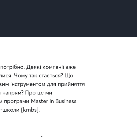
потрібно. Деякі компанії вже 
лися. Чому так стається? Що 
євим інструментом для прийняття 
й напрям? Про це ми 
програми Master in Business 
с-школи [kmbs].