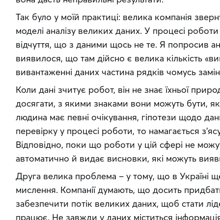
Так було у моїй практиці: велика компанія звер
моделі аналізу великих даних. У процесі роботи 
відчуття, що з даними щось не те. Я попросив ана
виявилося, що там дійсно є велика кількість «вики
вивантаженні даних частина рядків чомусь заміни
Коли дані зчитує робот, він не знає їхньої приро
досягати, з якими знаками вони можуть бути, яко
людина має певні очікування, гіпотези щодо дан
перевірку у процесі роботи, то намагається з’ясу
Відповідно, поки що роботи у цій сфері не можут
автоматично й видає висновки, які можуть вия
Друга велика проблема – у тому, що в Україні щ
мислення. Компанії думають, що досить придбат
забезпечити потік великих даних, щоб стати ліде
працює. Не завжди у даних міститься інформація,