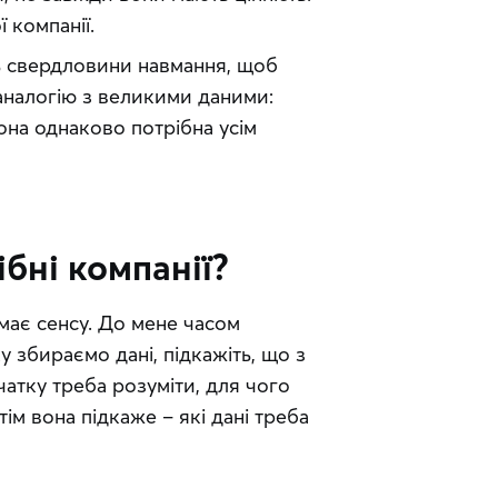
ї компанії.
ь свердловини навмання, щоб 
аналогію з великими даними: 
она однаково потрібна усім 
ібні компанії?
має сенсу. До мене часом 
 збираємо дані, підкажіть, що з 
атку треба розуміти, для чого 
ім вона підкаже – які дані треба 