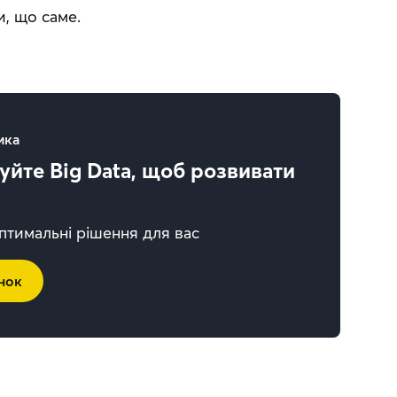
и, що саме.
ика
йте Big Data, щоб розвивати
тимальні рішення для вас
нок