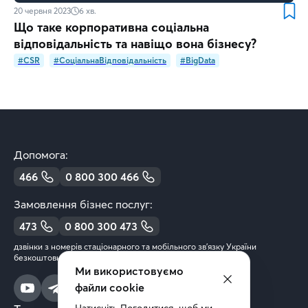
20 червня 2023
6
хв.
Що таке корпоративна соціальна
відповідальність та навіщо вона бізнесу?
#CSR
#СоціальнаВідповідальність
#BigData
Допомога:
466
0 800 300 466
Замовлення бізнес послуг:
473
0 800 300 473
дзвінки з номерів стаціонарного та мобільного зв’язку України
безкоштовні
Ми використовуємо
файли cookie