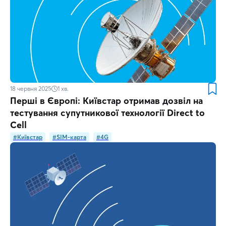
18 червня 2025
1
хв.
Перші в Європі: Київстар отримав дозвіл на
тестування супутникової технології Direct to
Сell
#Київстар
#SIM-карта
#4G