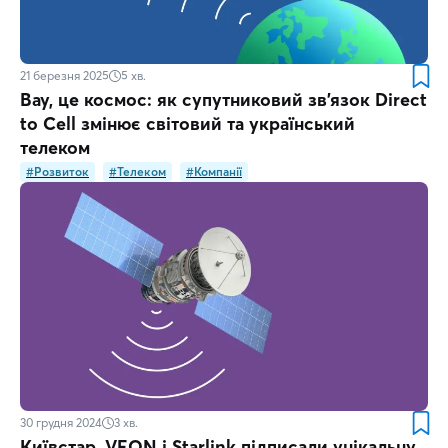
21 березня 2025
5
хв.
Вау, це космос: як супутниковий зв’язок Direct
to Cell змінює світовий та український
телеком
#Розвиток
#Телеком
#Компанії
30 грудня 2024
3
хв.
Київстар, VEON і Starlink підписали унікальну