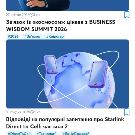
27 квітня 2026
3
хв.
Зв’язок із «космосом»: цікаве з BUSINESS
WISDOM SUMMIT 2026
#2026
#Зв'язок
#Київстар
10 грудня 2025
4
хв.
Відповіді на популярні запитання про Starlink
Direct to Cell: частина 2
#DirectToCell
#Технології
#ЯкЦеПрацює?