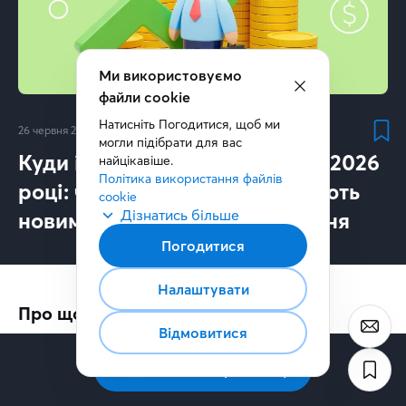
Ми використовуємо
файли cookie
Натисніть Погодитися, щоб ми 
26 червня 2026
5
хв.
могли підібрати для вас 
Куди інвестувати українцям у 2026
найцікавіше.
Політика використання файлів 
році: чому private markets стають
cookie
Дізнатись більше
новим стандартом інвестування
Погодитися
Налаштувати
Про що:
Відмовитися
Світ інвестицій суттєво змінився.
Підписатись на розсилку
Ще 10–15 років тому типовий портфель 