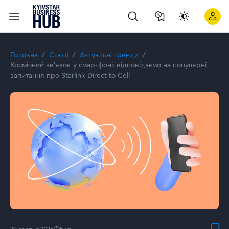
Куди інвестувати українцям у 2026 році: чому private marke
Головна
Статті
Актуальні тренди
Космічний зв’язок у смартфоні: відповідаємо на популярні
запитання про Starlink Direct to Cell