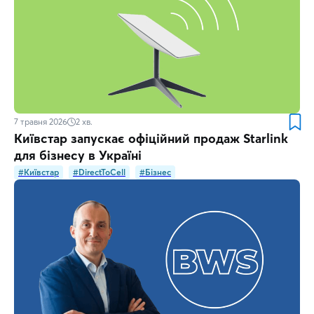
7 травня 2026
2
хв.
Київстар запускає офіційний продаж Starlink
для бізнесу в Україні
#Київстар
#DirectToCell
#Бізнес