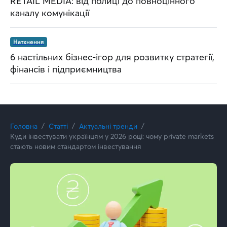
RETAIL MEDIA: від полиці до повноцінного
каналу комунікації
Натхнення
6 настільних бізнес-ігор для розвитку стратегії,
фінансів і підприємництва
Головна
Статті
Актуальні тренди
Куди інвестувати українцям у 2026 році: чому private markets
стають новим стандартом інвестування