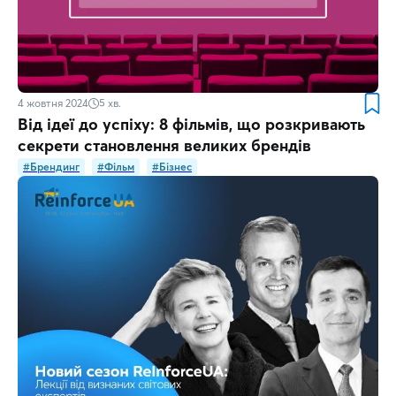
4 жовтня 2024
5
хв.
Від ідеї до успіху: 8 фільмів, що розкривають
секрети становлення великих брендів
#Брендинг
#Фільм
#Бізнес