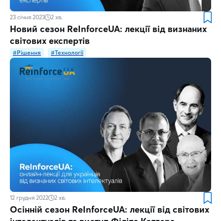
23 січня 2023
2
хв.
Новий сезон ReІnforceUA: лекції від визнаних
світових експертів
#Рішення
#Технології
12 грудня 2022
2
хв.
Осінній сезон ReІnforceUA: лекції від світових