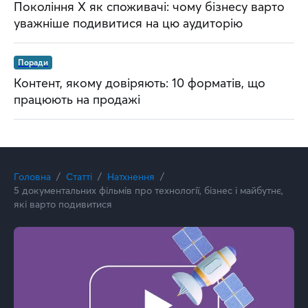
Покоління Х як споживачі: чому бізнесу варто
уважніше подивитися на цю аудиторію
Поради
Контент, якому довіряють: 10 форматів, що
працюють на продажі
Головна
Статті
Натхнення
5 документальних фільмів про технології, бізнес і майбутнє,
які варто подивитися