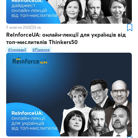
5 жовтня 2022
3
хв.
ReІnforceUA: онлайн-лекції для українців від
топ-мислителів Thinkers50
#Інновації
#Рішення