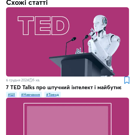
Схожі статті
6 грудня 2024
5
хв.
7 TED Talks про штучний інтелект і майбутнє
#ШІ
#Навчання
#Тренд