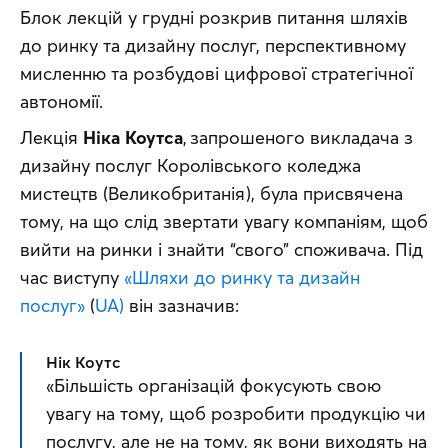
Блок лекцій у грудні розкрив питання шляхів 
до ринку та дизайну послуг, перспективному 
мисленню та розбудові цифрової стратегічної 
автономії.
Лекція 
Ніка Коутса
, запрошеного викладача з 
дизайну послуг Королівського коледжа 
мистецтв (Великобританія), була присвячена 
тому, на що слід звертати увагу компаніям, щоб 
вийти на ринки і знайти “свого” споживача. Під 
час виступу 
«Шляхи до ринку та дизайн 
послуг»
 (
UA)
 він зазначив:
Нік Коутс
«Більшість організацій фокусують свою 
увагу на тому, щоб розробити продукцію чи 
послугу, але не на тому, як вони виходять на 