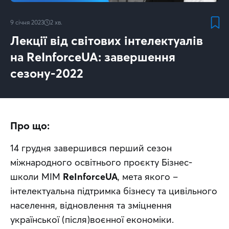
9 січня 2023
2
хв.
Лекції від світових інтелектуалів
на ReІnforceUA: завершення
сезону-2022
Про що:
14 грудня завершився перший сезон 
міжнародного освітнього проєкту Бізнес-
школи МІМ 
ReІnforceUA
, мета якого – 
інтелектуальна підтримка бізнесу та цивільного 
населення, відновлення та зміцнення 
української (після)воєнної економіки.