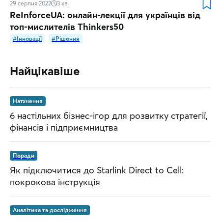
29 серпня 2022
3
хв.
ReІnforceUA: онлайн-лекції для українців від
топ-мислителів Thinkers50
#Інновації
#Рішення
Найцікавіше
Натхнення
6 настільних бізнес-ігор для розвитку стратегії,
фінансів і підприємництва
Поради
Як підключитися до Starlink Direct to Cell:
покрокова інструкція
Аналітика та дослідження