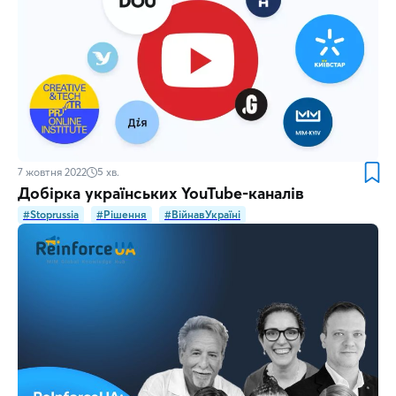
7 жовтня 2022
5
хв.
Добірка українських YouTube-каналів
#Stoprussia
#Рішення
#ВійнавУкраїні