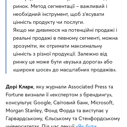
ринок. Метод сегментації – важливий і 
необхідний інструмент, щоб з’ясувати 
цінність продукту чи послуги.
Якщо ми дивимося на потенційні продажі і 
реальні продажі в певному сегменті, можна 
зрозуміти, як отримати максимальну 
цінність з різної продукції. Залежно від 
ринку це може бути «вузька дорога» або 
«широке шосе» до масштабних продажів».
Дорі Кларк
, яку журнали Associated Press та 
Fortune визнали її «експертом з брендингу», 
консультує Google, Світовий банк, Microsoft, 
Morgan Stanley, Фонд Форда та виступає у 
Гарвардському, Єльському та Стенфордському 
університетах. Під час лекції 
«Як бути 