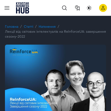
5 документальних фільмів про технології, бізнес і майбутнє,
Головна
Статті
Натхнення
Лекції від світових інтелектуалів на ReІnforceUA: завершення
сезону-2022