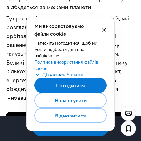
відбудеться за межами планети.
Тут розповідається про проєкти компаній, які 
Ми використовуємо
розглядають можливість створення 
файли cookie
орбітальних центрів обробки даних. Такі 
Натисніть Погодитися, щоб ми 
рішення можуть змінити всю технологічну 
могли підібрати для вас 
галузь та економіку майбутнього загалом. 
найцікавіше.
Великі можливості часто виникають на стику 
Політика використання файлів 
cookie
кількох галузей. Космос, штучний інтелект, 
Дізнатись більше
енергетика та інфраструктура поступово 
Погодитися
об’єднуються, створюючи нові ринки для 
інноваційних компаній.
Налаштувати
Відмовитися
Підписатись на розсилку