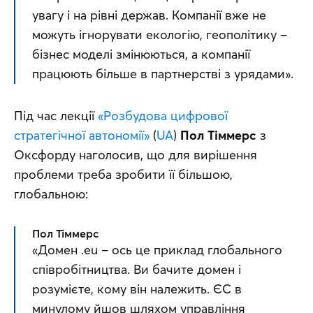
увагу і на рівні держав. Компанії вже не 
можуть ігнорувати екологію, геополітику – 
бізнес моделі змінюються, а компанії 
працюють більше в партнерстві з урядами».
Під час лекції 
«Розбудова цифрової 
стратегічної автономії»
 (
UA
) 
Пол Тіммерс
 з 
Оксфорду наголосив, що для вирішення 
проблеми треба зробити її більшою, 
глобальною:
Пол Тіммерс
«Домен .eu – ось це приклад глобального 
співробітництва. Ви бачите домен і 
розумієте, кому він належить. ЄС в 
минулому йшов шляхом управління 