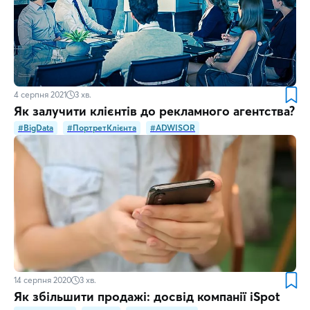
4 серпня 2021
3
хв.
Як залучити клієнтів до рекламного агентства?
#BigData
#ПортретКлієнта
#ADWISOR
14 серпня 2020
3
хв.
Як збільшити продажі: досвід компанії iSpot