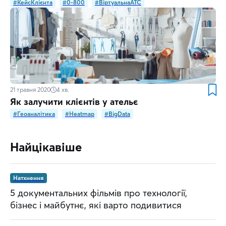
#КейсКлієнта
#0-800
#ВіртуальнаATC
21 травня 2020
4
хв.
Як залучити клієнтів у ательє
#Геоаналітика
#Heatmap
#BigData
Найцікавіше
Натхнення
5 документальних фільмів про технології,
бізнес і майбутнє, які варто подивитися