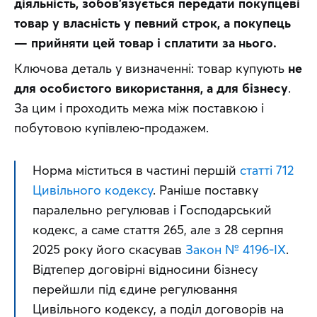
діяльність, зобов’язується передати покупцеві 
товар у власність у певний строк, а покупець 
— прийняти цей товар і сплатити за нього.
Ключова деталь у визначенні: товар купують 
не 
для особистого використання, а для бізнесу
. 
За цим і проходить межа між поставкою і 
побутовою купівлею-продажем.
Норма міститься в частині першій 
статті 712 
Цивільного кодексу
. Раніше поставку 
паралельно регулював і Господарський 
кодекс, а саме стаття 265, але з 28 серпня 
2025 року його скасував 
Закон № 4196-IX
. 
Відтепер договірні відносини бізнесу 
перейшли під єдине регулювання 
Цивільного кодексу, а поділ договорів на 