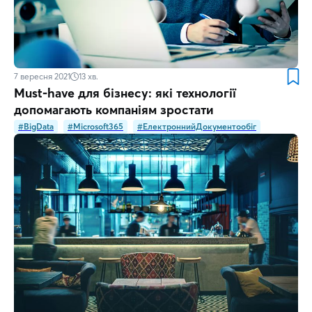
7 вересня 2021
13
хв.
Must-have для бізнесу: які технології
допомагають компаніям зростати
#BigData
#Microsoft365
#ЕлектроннийДокументообіг