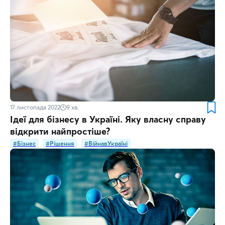
17 листопада 2022
9
хв.
Ідеї для бізнесу в Україні. Яку власну справу
відкрити найпростіше?
#Бізнес
#Рішення
#ВійнавУкраїні