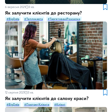
6 вересня 2021
3
хв.
Як залучити клієнтів до ресторану?
#BigData
#Теплокарта
#ТаргетованіРозсилки
12 серпня 2021
3
хв.
Як залучити клієнтів до салону краси?
#BigData
#ПортретКлієнта
#Клієнт