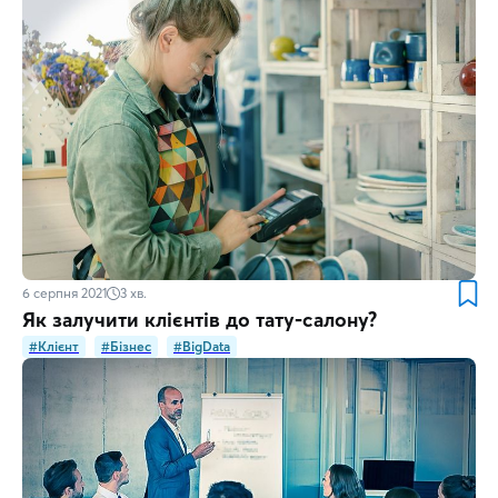
6 серпня 2021
3
хв.
Як залучити клієнтів до тату-салону?
#Клієнт
#Бізнес
#BigData