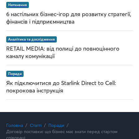
Натхнення
6 настільних бізнес-ігор для розвитку стратегії,
фінансів і підприємництва
Аналітика та дослідження
RETAIL MEDIA: від полиці до повноцінного
каналу комунікації
Поради
Як підключитися до Starlink Direct to Cell:
покрокова інструкція
Головна
Статті
Поради
Договір поставки: що бізнес має знати перед стартом
співпраці