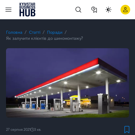
Як залучити клієнтів до шиномонтажу? | Kyivstar Business H
Головна
Статті
Поради
Як залучити клієнтів до шиномонтажу?
27 серпня 2021
3
хв.