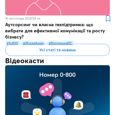
19 листопада 2024
4
хв.
Аутсорсинг чи власна техпідтримка: що
вибрати для ефективної комунікації та росту
бізнесу?
#0-800
#IPтелефонія
#ВіртуальнаATC
Усі статі та новини
Відеокасти