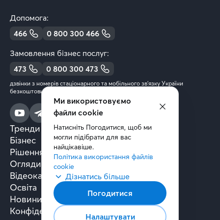
Допомога:
466
0 800 300 466
Замовлення бізнес послуг:
473
0 800 300 473
дзвінки з номерів стаціонарного та мобільного зв’язку України
безкоштовні
Ми використовуємо
файли cookie
Тренди та аналітика
Натисніть Погодитися, щоб ми 
могли підібрати для вас 
Бізнес
найцікавіше.
Рішення та технології
Політика використання файлів 
Огляди книг
cookie
Відеокасти
Дізнатись більше
Освіта
Погодитися
Новини
Конфіденційність
Налаштувати