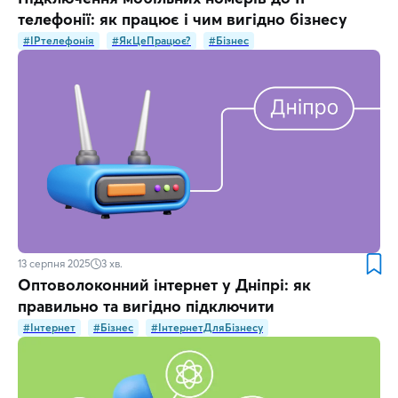
телефонії: як працює і чим вигідно бізнесу
#IPтелефонія
#ЯкЦеПрацює?
#Бізнес
13 серпня 2025
3
хв.
Оптоволоконний інтернет у Дніпрі: як
правильно та вигідно підключити
#Інтернет
#Бізнес
#ІнтернетДляБізнесу