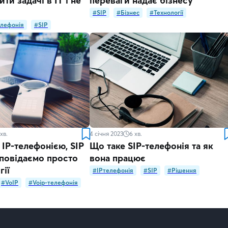
ти задачі в IT і не
переваги надає бізнесу
#SIP
#Бізнес
#Технології
елефонія
#SIP
хв.
4 січня 2023
6
хв.
 IP-телефонією, SIP
Що таке SIP-телефонія та як
зповідаємо просто
вона працює
гії
#IPтелефонія
#SIP
#Рішення
#VoIP
#Voip-телефонія