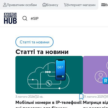
Приватним особам
Бізнесу
Інтернет-магазин
B
Статті та новини
Статті та новини
3 лютого 2026
2
хв.
25 лютого 2025
Мобільні номери в IP-телефонії:
Матриця від