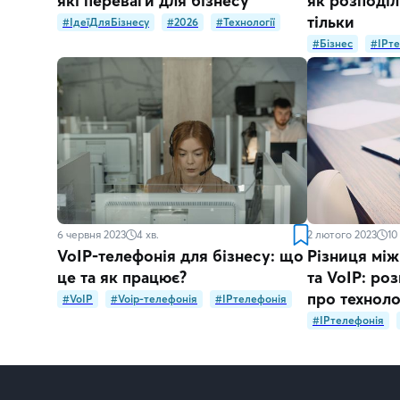
які переваги для бізнесу
як розподіли
тільки
#ІдеїДляБізнесу
#2026
#Технології
#Бізнес
#IPт
6 червня 2023
4
хв.
2 лютого 2023
10
VoIP-телефонія для бізнесу: що
Різниця між
це та як працює?
та VoIP: ро
про техноло
#VoIP
#Voip-телефонія
#IPтелефонія
#IPтелефонія