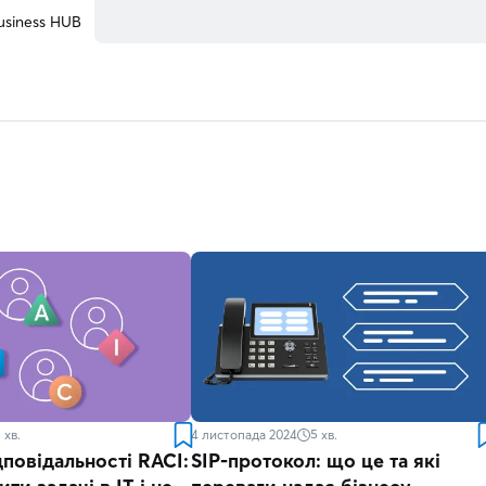
usiness HUB
5
хв.
4 листопада 2024
5
хв.
повідальності RACI:
SIP-протокол: що це та які