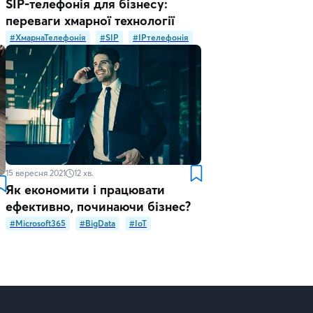
SIP-телефонія для бізнесу:
переваги хмарної технології
#ХмарнаТелефонія
#SIP
#IPтелефонія
15 вересня 2021
12
хв.
Як економити і працювати
ефективно, починаючи бізнес?
#Microsoft365
#BigData
#IoT